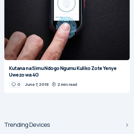
Kutana na Simu Ndogo Ngumu Kuliko Zote Yenye
Uwezo wa 4G
0
June 7, 2018
2 min read
Trending Devices