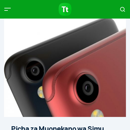
Products
Compare
Articles
Type to start searching…
Picha za Muonekano wa Simu