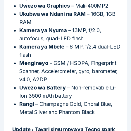
Uwezo wa Graphics
– Mali-400MP2
Ukubwa wa Ndani na RAM
– 16GB, 1GB
RAM
Kamera ya Nyuma
– 13MP, f/2.0,
autofocus, quad-LED flash
Kamera ya Mbele
– 8 MP, f/2.4 dual-LED
flash
Mengineyo
– GSM / HSDPA, Fingerprint
Scanner, Accelerometer, gyro, barometer,
v4.0, A2DP
Uwezo wa Battery
– Non-removable Li-
Ion 3500 mAh battery
Rangi
– Champagne Gold, Choral Blue,
Metal Silver and Phantom Black
Update :
Tayari simu mpya ya Tecno spark