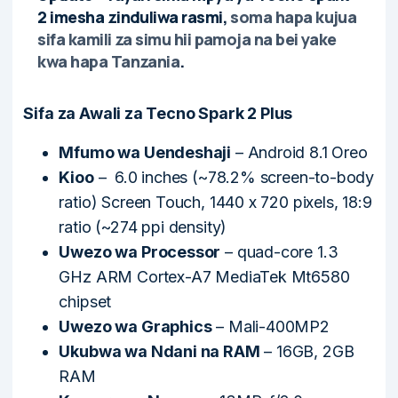
2 imesha zinduliwa rasmi,
soma hapa kujua
sifa kamili za simu hii pamoja na bei yake
kwa hapa Tanzania
.
Sifa za Awali za Tecno Spark 2 Plus
Mfumo wa Uendeshaji
– Android 8.1 Oreo
Kioo
– 6.0 inches (~78.2% screen-to-body
ratio) Screen Touch, 1440 x 720 pixels, 18:9
ratio (~274 ppi density)
Uwezo wa Processor
– quad-core 1.3
GHz ARM Cortex-A7 MediaTek Mt6580
chipset
Uwezo wa Graphics
– Mali-400MP2
Ukubwa wa Ndani na RAM
– 16GB, 2GB
RAM