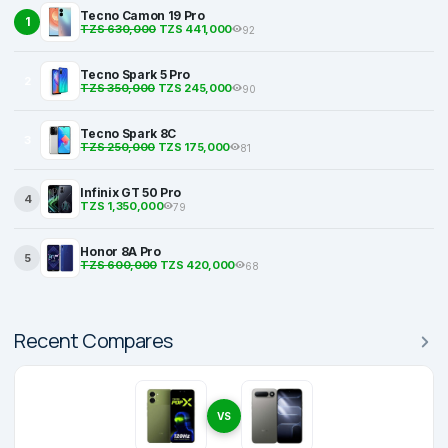
Tecno Camon 19 Pro
1
TZS 630,000
TZS 441,000
92
Tecno Spark 5 Pro
2
TZS 350,000
TZS 245,000
90
Tecno Spark 8C
3
TZS 250,000
TZS 175,000
81
Infinix GT 50 Pro
4
TZS 1,350,000
79
Honor 8A Pro
5
TZS 600,000
TZS 420,000
68
Recent Compares
VS