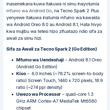
inasemekana kuwa itakuwa ni simu inayotumia
mfumo wa Android Go
, na Tecno Spark 2 Plus
yenyewe itakuwa inatumia mfumo wa kawaida
wa Android Oreo 8.0 au Android 8.1, Hata hivyo
kwa mujibu wa tetesi hizo zifuatazo ndio sifa za
awali za simu hizi.
Sifa za Awali za Tecno Spark 2 (Go Edition)
Mfumo wa Uendeshaji
– Android 8.1 Oreo
(Android Go Edition)
Kioo
– 6.0 inches (~78.2% screen-to-body
ratio) Screen Touch, 1440 x 720 pixels, 18:9
ratio (~274 ppi density)
Uwezo wa Processor
– quad-core 1.3
GHz ARM Cortex-A7 MediaTek Mt6580
chipset