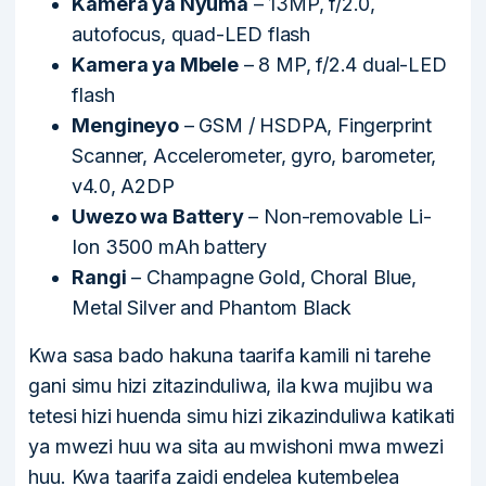
Kamera ya Nyuma
– 13MP, f/2.0,
autofocus, quad-LED flash
Kamera ya Mbele
– 8 MP, f/2.4 dual-LED
flash
Mengineyo
– GSM / HSDPA, Fingerprint
Scanner, Accelerometer, gyro, barometer,
v4.0, A2DP
Uwezo wa Battery
– Non-removable Li-
Ion 3500 mAh battery
Rangi
– Champagne Gold, Choral Blue,
Metal Silver and Phantom Black
Kwa sasa bado hakuna taarifa kamili ni tarehe
gani simu hizi zitazinduliwa, ila kwa mujibu wa
tetesi hizi huenda simu hizi zikazinduliwa katikati
ya mwezi huu wa sita au mwishoni mwa mwezi
huu. Kwa taarifa zaidi endelea kutembelea