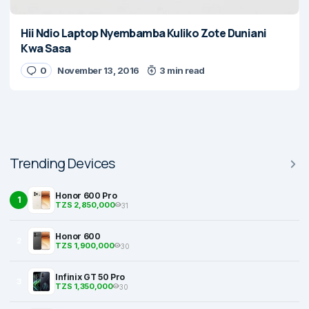
Hii Ndio Laptop Nyembamba Kuliko Zote Duniani
Kwa Sasa
0
November 13, 2016
3 min read
Trending Devices
Honor 600 Pro
1
TZS 2,850,000
31
Honor 600
2
TZS 1,900,000
30
Infinix GT 50 Pro
3
TZS 1,350,000
30