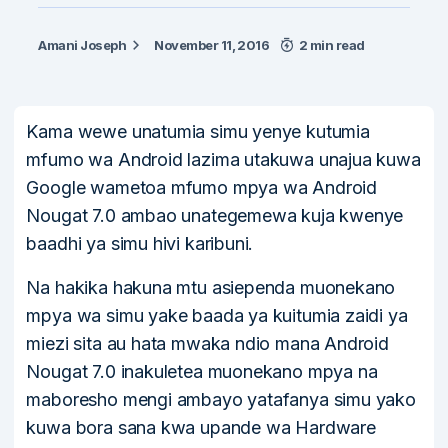
Amani Joseph
November 11, 2016
2 min read
Kama wewe unatumia simu yenye kutumia
mfumo wa Android lazima utakuwa unajua kuwa
Google wametoa mfumo mpya wa Android
Nougat 7.0 ambao unategemewa kuja kwenye
baadhi ya simu hivi karibuni.
Na hakika hakuna mtu asiependa muonekano
mpya wa simu yake baada ya kuitumia zaidi ya
miezi sita au hata mwaka ndio mana Android
Nougat 7.0 inakuletea muonekano mpya na
maboresho mengi ambayo yatafanya simu yako
kuwa bora sana kwa upande wa Hardware