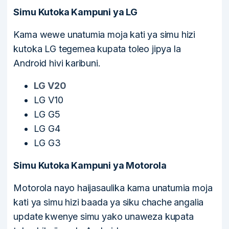
Simu Kutoka Kampuni ya LG
Kama wewe unatumia moja kati ya simu hizi
kutoka LG tegemea kupata toleo jipya la
Android hivi karibuni.
LG V20
LG V10
LG G5
LG G4
LG G3
Simu Kutoka Kampuni ya Motorola
Motorola nayo haijasaulika kama unatumia moja
kati ya simu hizi baada ya siku chache angalia
update kwenye simu yako unaweza kupata