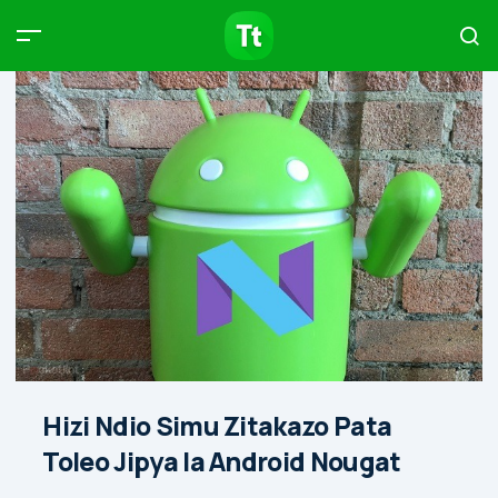
Products
Compare
Articles
Type to start searching…
Hizi Ndio Simu Zitakazo Pata
Toleo Jipya la Android Nougat