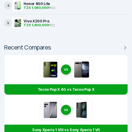
Honor 600 Lite
4
TZS 1,080,000
29
Vivo X200 Pro
5
TZS 1,800,000
23
Recent Compares
VS
Tecno Pop X 4G vs Tecno Pop X
VS
Sony Xperia 1 VIII vs Sony Xperia 1 VII