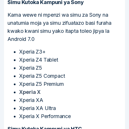
Simu Kutoka Kampuni ya Sony
Kama wewe ni mpenzi wa simu za Sony na
unatumia moja ya simu zifuatazo basi furaha
kwako kwani simu yako itapta toleo jipya la
Android 7.0
Xperia Z3+
Xperia Z4 Tablet
Xperia Z5
Xperia Z5 Compact
Xperia Z5 Premium
Xperia X
Xperia XA
Xperia XA Ultra
Xperia X Performance
Simu Kutoka Kampuni ya HTC