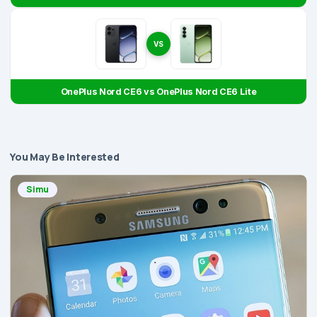
VS
OnePlus Nord CE6 vs OnePlus Nord CE6 Lite
You May Be Interested
Simu