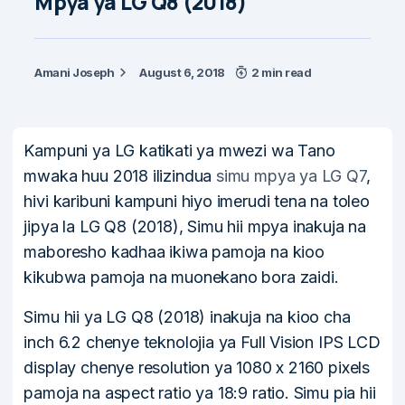
Mpya ya LG Q8 (2018)
Amani Joseph
August 6, 2018
2 min read
Kampuni ya LG katikati ya mwezi wa Tano
mwaka huu 2018 ilizindua
simu mpya ya LG Q7
,
hivi karibuni kampuni hiyo imerudi tena na toleo
jipya la LG Q8 (2018), Simu hii mpya inakuja na
maboresho kadhaa ikiwa pamoja na kioo
kikubwa pamoja na muonekano bora zaidi.
Simu hii ya LG Q8 (2018) inakuja na kioo cha
inch 6.2 chenye teknolojia ya Full Vision IPS LCD
display chenye resolution ya 1080 x 2160 pixels
pamoja na aspect ratio ya 18:9 ratio. Simu pia hii