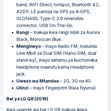
band, WiFi Direct, hotspot, Bluetooth 4.2,
A2DP, LE pamoja na GPS ya A-GPS,
GLONASS, Type-C 2.0 reversible
connector, USB On-The-Go.
Rangi
– Inakuja kwa rangi mbili za Aurora
Black, Moroccan Blue.
Mengineyo
– Inayo Radio FM, Inatumia
Line Mbili za Dual SIM (Nano-SIM, dual
stand-by), Inayo sehemu ya kuchomeka
headphone maarufu kama Headphone
jack.
Uwezo wa Mtandao
– 2G, 3G na 4G
Ulinzi
– Inayo Fingerprint (Kwa Nyuma).
Bei ya LG Q8 (2018)
Kwa upande wa bei LG Q8 inakuja ikiwa