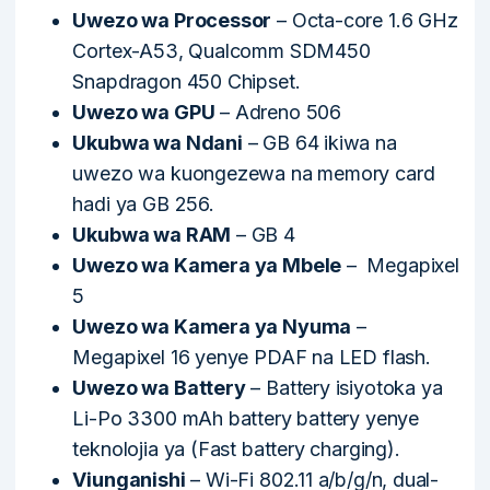
Uwezo wa Processor
– Octa-core 1.6 GHz
Cortex-A53, Qualcomm SDM450
Snapdragon 450 Chipset.
Uwezo wa GPU
– Adreno 506
Ukubwa wa Ndani
– GB 64 ikiwa na
uwezo wa kuongezewa na memory card
hadi ya GB 256.
Ukubwa wa RAM
– GB 4
Uwezo wa Kamera ya Mbele
– Megapixel
5
Uwezo wa Kamera ya Nyuma
–
Megapixel 16 yenye PDAF na LED flash.
Uwezo wa Battery
– Battery isiyotoka ya
Li-Po 3300 mAh battery battery yenye
teknolojia ya (Fast battery charging).
Viunganishi
– Wi-Fi 802.11 a/b/g/n, dual-