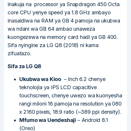
inakuja na processor ya Snapdragon 450 Octa
core CPU yenye speed ya 1.8 GHz ambayo
inasaidiwa na RAM ya GB 4 pamoja na ukubwa
wa ndani wa GB 64 ambao unaweza
kuongezewa na memory card hadi ya GB 400.
Sifa nyingine za LG Q8 (2018) ni kama
zifuatazo.
Sifa za LG Q8
Ukubwa wa Kioo
– Inch 6.2 chenye
teknolojia ya IPS LCD capacitive
touchscreen, chenye uwezo wa kuonyesha
rangi miloni 16 pamoja na resolution ya 080
x 2160 pixels, 18:9 ratio (~389 ppi density).
Mfumo wa Uendeshaji
– Android 8.1
(Oreo)