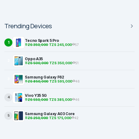
Trending Devices
Tecno Spark 5 Pro
1
TZS 350,000
TZS 245,000
57
Oppo A35
2
TZS 500,000
TZS 350,000
51
Samsung Galaxy F62
3
TZS 850,000
TZS 595,000
46
Vivo Y35 5G
4
TZS 550,000
TZS 385,000
46
Samsung Galaxy A03 Core
5
TZS 250,000
TZS 175,000
42