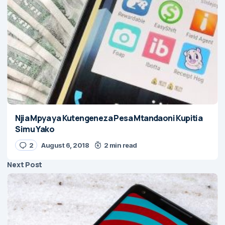
Njia Mpya ya Kutengeneza Pesa Mtandaoni Kupitia
Simu Yako
2
August 6, 2018
2 min read
Next Post