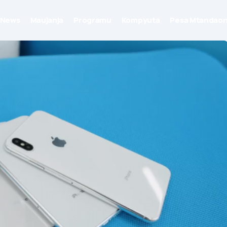
News
Maujanja
Programu
Kompyuta
Pesa Mtandaon