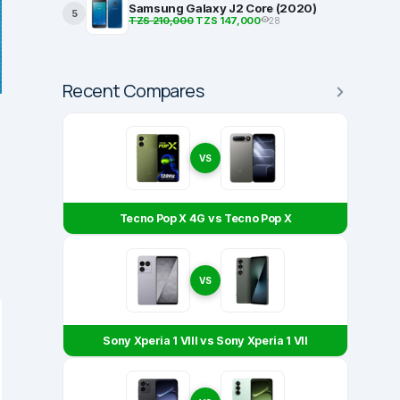
Samsung Galaxy J2 Core (2020)
5
TZS 210,000
TZS 147,000
28
Recent Compares
VS
Tecno Pop X 4G vs Tecno Pop X
VS
Sony Xperia 1 VIII vs Sony Xperia 1 VII