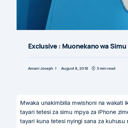
Exclusive : Muonekano wa Simu 
Amani Joseph
August 8, 2018
3 min read
Mwaka unakimbilia mwishoni na wakati ik
tayari tetesi za simu mpya za iPhone z
tayari kuna tetesi nyingi sana za kuhus