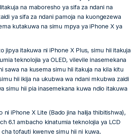
itakuja na maboresho ya sifa za ndani na
idi ya sifa za ndani pamoja na kuongezewa
usema kutakuwa na simu mpya ya iPhone X ya
 jipya itakuwa ni iPhone X Plus, simu hii itakuja
umia teknolojia ya OLED, vilevile inasemekana
i sawa na kusema simu hii itakuja na kila kitu
simu hii ikija na ukubwa wa ndani mkubwa zaidi
a simu hii pia inasemekana kuwa ndio itakuwa
ni iPhone X Lite (Bado jina halija thibitishwa),
nch 6.1 ambacho kinatumia teknolojia ya LCD
ne cha tofauti kwenye simu hii ni kuwa,