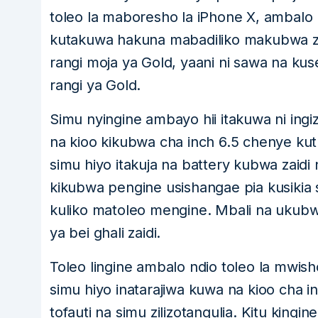
toleo la maboresho la iPhone X, ambalo l
kutakuwa hakuna mabadiliko makubwa za
rangi moja ya Gold, yaani ni sawa na k
rangi ya Gold.
Simu nyingine ambayo hii itakuwa ni ingizo
na kioo kikubwa cha inch 6.5 chenye kut
simu hiyo itakuja na battery kubwa zaidi n
kikubwa pengine usishangae pia kusikia 
kuliko matoleo mengine. Mbali na ukubw
ya bei ghali zaidi.
Toleo lingine ambalo ndio toleo la mwisho 
simu hiyo inatarajiwa kuwa na kioo cha i
tofauti na simu zilizotangulia. Kitu kingi