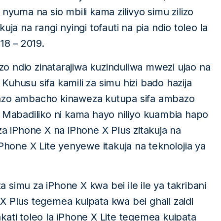
uma na sio mbili kama zilivyo simu zilizo
 kuja na rangi nyingi tofauti na pia ndio toleo la
18 – 2019.
 ndio zinatarajiwa kuzinduliwa mwezi ujao na
uhusu sifa kamili za simu hizi bado hazija
anzo ambacho kinaweza kutupa sifa ambazo
. Mabadiliko ni kama hayo niliyo kuambia hapo
za iPhone X na iPhone X Plus zitakuja na
iPhone X Lite yenyewe itakuja na teknolojia ya
simu za iPhone X kwa bei ile ile ya takribani
X Plus tegemea kuipata kwa bei ghali zaidi
kati toleo la iPhone X Lite tegemea kuipata