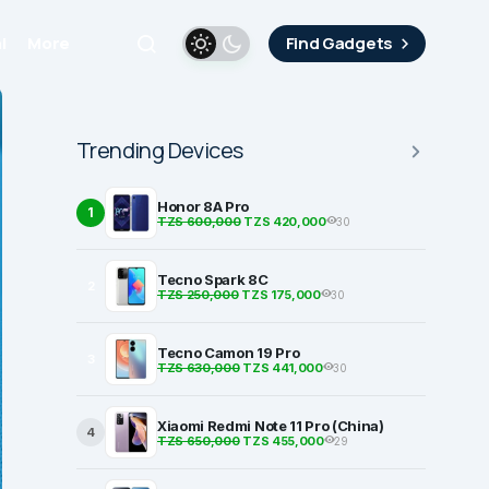
i
More
Find Gadgets
Trending Devices
Honor 8A Pro
1
TZS 600,000
TZS 420,000
30
Tecno Spark 8C
2
TZS 250,000
TZS 175,000
30
Tecno Camon 19 Pro
3
TZS 630,000
TZS 441,000
30
Xiaomi Redmi Note 11 Pro (China)
4
TZS 650,000
TZS 455,000
29