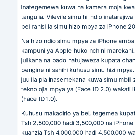
inategemewa kuwa na kamera moja kwa ny
tangulia. Vilevile simu hii ndio inatarajiwa
bei rahisi la simu hizo mpya za iPhone 20
Na hizo ndio simu mpya za iPhone ambazo
kampuni ya Apple huko nchini marekani. K
julikana na bado hatujaweza kupata ch
pengine ni sahihi kuhusu simu hizi mpya
juu ila pia inasemekana kuwa simu mbili 
teknolojia mpya ya (Face ID 2.0) wakati 
(Face ID 1.0).
Kuhusu makadirio ya bei, tegemea kupata 
Tsh 2,500,000 hadi 3,500,000 na iPhone 
kuanzia Tsh 4,000,000 hadi 4,500,000 wa