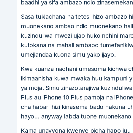
baadhi ya sifa ambazo ndio zinasemekana
Sasa tukiachana na tetesi hizo ambazo h
muonekano ambao ndio muonekano hali
kuzinduliwa mwezi ujao huko nchini marek
kutokana na mahali ambapo tumefanikiwa 
umejiandaa kuona simu yako ijayo.
Kwa kuanza nadhani umesoma kichwa ch
ikimaanisha kuwa mwaka huu kampuni ya 
ya moja. Simu zinazotarajiwa kuzinduliw
Plus au iPhone 10 Plus pamoja na iPhon
cha habari hizi kinasema bado hakuna uh
hayo… anyway labda tuone muonekano w
Kama unavyona kwenye picha hapo juu 