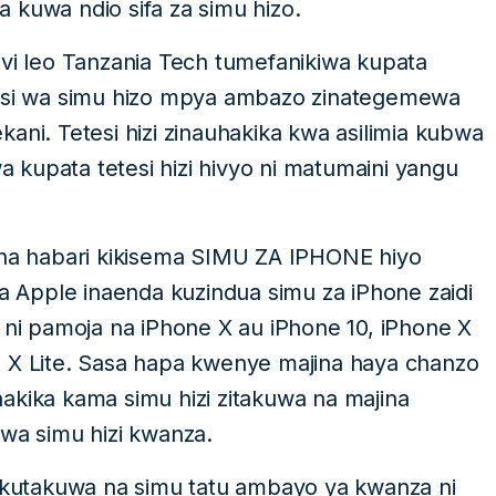
 kuwa ndio sifa za simu hizo.
ivi leo Tanzania Tech tumefanikiwa kupata
si wa simu hizo mpya ambazo zinategemewa
ani. Tetesi hizi zinauhakika kwa asilimia kubwa
kupata tetesi hizi hivyo ni matumaini yangu
a habari kikisema SIMU ZA IPHONE hiyo
Apple inaenda kuzindua simu za iPhone zaidi
a ni pamoja na iPhone X au iPhone 10, iPhone X
e X Lite. Sasa hapa kwenye majina haya chanzo
akika kama simu hizi zitakuwa na majina
a simu hizi kwanza.
kutakuwa na simu tatu ambayo ya kwanza ni