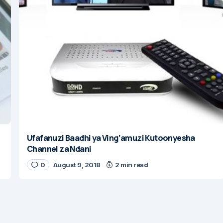
Ufafanuzi Baadhi ya Ving’amuzi Kutoonyesha
Channel za Ndani
0
August 9, 2018
2 min read