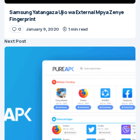
Samsung Yatangaza Ujio wa External Mpya Zenye
Fingerprint
0
January 9, 2020
1 min read
Next Post