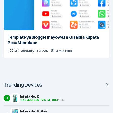
Template ya Blogger inayoweza Kusaidia Kupata
Pesa Mtandaoni
0
January 11, 2020
3 min read
Trending Devices
Infinix Hot 12i
1
TZS 330,000
TZS 231,000
140
Infinix Hot 12 Play
2