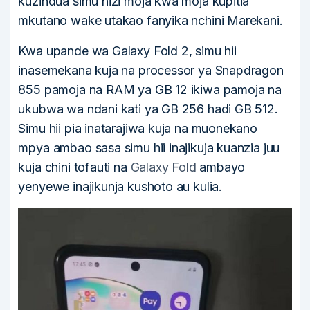
kuzindua simu hizi moja kwa moja kupitia
mkutano wake utakao fanyika nchini Marekani.
Kwa upande wa Galaxy Fold 2, simu hii
inasemekana kuja na processor ya Snapdragon
855 pamoja na RAM ya GB 12 ikiwa pamoja na
ukubwa wa ndani kati ya GB 256 hadi GB 512.
Simu hii pia inatarajiwa kuja na muonekano
mpya ambao sasa simu hii inajikuja kuanzia juu
kuja chini tofauti na
Galaxy Fold
ambayo
yenyewe inajikunja kushoto au kulia.