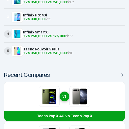
TZS 350,000
TZS 245,000
132
Infinix Hot 40i
3
TZS 330,000
121
Infinix Smart 6
4
TZS 250,000
TZS 175,000
117
Tecno Pouvoir 3 Plus
5
TZS 350,000
TZS 245,000
113
Recent Compares
VS
Tecno Pop X 4G vs Tecno Pop X