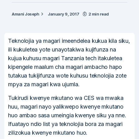
Amani Joseph
January 9, 2017
2 min read
Teknolojia ya magari imeendelea kukua kila siku,
ili kukuletea yote unayotakiwa kujifunza na
kujua kuhusu magari Tanzania tech itakuletea
kipengele maalum cha magari ambacho hapo
tutakua tukijifunza wote kuhusu teknolojia zote
mpya za magari kwa ujumla.
Tukirudi kwenye mkutano wa CES wa mwaka
huu, magari nayo yalikwepo kwenye mkutano
huo ambao sasa umeingia kwenye siku ya nne.
Ifuatayo ndio list ya teknolojia bora za magari
zilizokua kwenye mkutano huo.