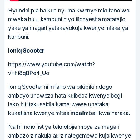
Hyundai pia haikua nyuma kwenye mkutano wa
mwaka huu, kampuni hiyo ilionyesha matarajio
yake ya magari yatakayokuja kwenye miaka ya
karibuni.
Ioniq Scooter
https://www.youtube.com/watch?
v=hi8qBPe4_Uo
Ioniq Scooter ni mfano wa pikipiki ndogo
ambayo unaweza hata kuibeba kwenye begi
lako hii itakusaidia kama wewe unataka
kukatisha kwenye mitaa mbalimbali kwa haraka.
Na hii ndio list ya teknolojia mpya za magari
ambazo zinakuja au zinategemewa kuja kwenye