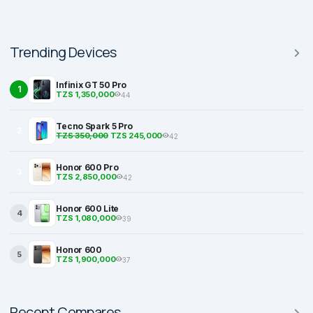
Trending Devices
Infinix GT 50 Pro
1
TZS 1,350,000
44
Tecno Spark 5 Pro
2
TZS 350,000
TZS 245,000
42
Honor 600 Pro
3
TZS 2,850,000
42
Honor 600 Lite
4
TZS 1,080,000
39
Honor 600
5
TZS 1,900,000
37
Recent Compares