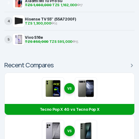
Xiaomi Mi 10 Pro 5G
3
TZS 1,660,000
TZS 1,162,000
17
Hisense TV 55″ (55A7200F)
4
TZS 1,300,000
16
Vivo S16e
5
TZS 850,000
TZS 595,000
15
Recent Compares
VS
Tecno Pop X 4G vs Tecno Pop X
VS