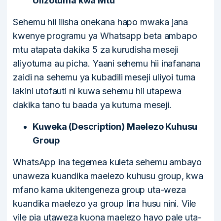
Ulizotuma kwa Mtu
Sehemu hii ilisha onekana hapo mwaka jana
kwenye programu ya Whatsapp beta ambapo
mtu atapata dakika 5 za kurudisha meseji
aliyotuma au picha. Yaani sehemu hii inafanana
zaidi na sehemu ya kubadili meseji uliyoi tuma
lakini utofauti ni kuwa sehemu hii utapewa
dakika tano tu baada ya kutuma meseji.
Kuweka (Description) Maelezo Kuhusu
Group
WhatsApp ina tegemea kuleta sehemu ambayo
unaweza kuandika maelezo kuhusu group, kwa
mfano kama ukitengeneza group uta-weza
kuandika maelezo ya group lina husu nini. Vile
vile pia utaweza kuona maelezo hayo pale uta-