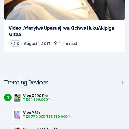
Video: Afanyiwa Upasuaji wa Kichwa Huku Akipiga
Gitaa
0
August 1, 2017
1 min read
Trending Devices
Vivo X200 Pro
1
TZS 1,800,000
18
Vivo Y73s
2
TZS 770,000
TZS 539,000
18