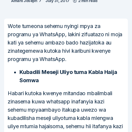
Amani Joseph
July 31, 2017
2 min read
Wote tumeona sehemu nyingi mpya za
programu ya WhatsApp, lakini zifuatazo ni moja
kati ya sehemu ambazo bado hazijatoka au
zinategemewa kutoka hivi karibuni kwenye
programu ya WhatsApp.
Kubadili Meseji Uliyo tuma Kabla Haija
Somwa
Habari kutoka kwenye mitandao mbalimbali
zinasema kuwa whatsapp inafanyia kazi
sehemu mpyaambayo itakupa uwezo wa
kubadilisha meseji uliyotuma kabla mlengwa
uliye mtumia hajaisoma, sehemu hii itafanya kazi