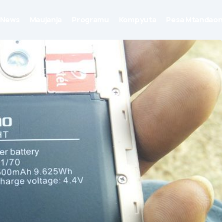
News
Maujanja
Programu
Kompyuta
Pesa Mtandaon