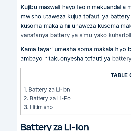
Kujibu maswali hayo leo nimekuandalia 
mwisho utaweza kujua tofauti ya battery h
kusoma makala hii unaweza kusoma makal
yanafanya battery ya simu yako kuharib
Kama tayari umesha soma makala hiyo b
ambayo nitakuonyesha tofauti ya
battery
TABLE
1.
Battery za Li-ion
2.
Battery za Li-Po
3.
Hitimisho
Battery za Li-ion