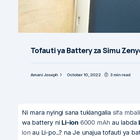
Tofauti ya Battery za Simu Zenye
Amani Joseph
October 10, 2022
3 min read
Ni mara nyingi sana tukiangalia
sifa mbal
wa battery ni
Li-ion
6000 mAh
au labda
ion
au Li-po..? na Je unajua tofauti ya ba