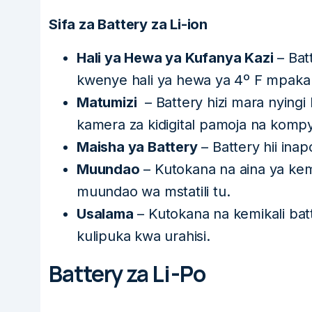
Sifa za Battery za Li-ion
Hali ya Hewa ya Kufanya Kazi
– Bat
kwenye hali ya hewa ya 4º F mpaka 1
Matumizi
– Battery hizi mara nying
kamera za kidigital pamoja na komp
Maisha ya Battery
– Battery hii inap
Muundao
– Kutokana na aina ya kem
muundao wa mstatili tu.
Usalama
– Kutokana na kemikali batt
kulipuka kwa urahisi.
Battery za Li-Po