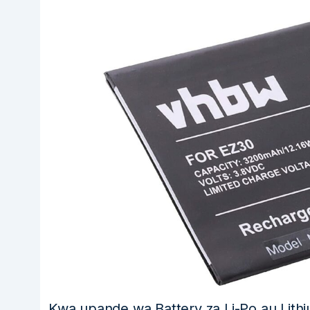
Kwa upande wa Battery za Li-Po au Lithiu