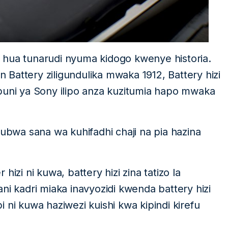
 hua tunarudi nyuma kidogo kwenye historia.
on Battery ziligundulika mwaka 1912, Battery hizi
puni ya Sony ilipo anza kuzitumia hapo mwaka
kubwa sana wa kuhifadhi chaji na pia hazina
izi ni kuwa, battery hizi zina tatizo la
ni kadri miaka inavyozidi kwenda battery hizi
 ni kuwa haziwezi kuishi kwa kipindi kirefu