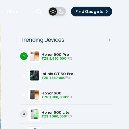
i
More
Find Gadgets
Trending Devices
Honor 600 Pro
1
TZS 2,850,000
36
Infinix GT 50 Pro
2
TZS 1,350,000
34
Honor 600
3
TZS 1,900,000
33
Honor 600 Lite
4
TZS 1,080,000
33