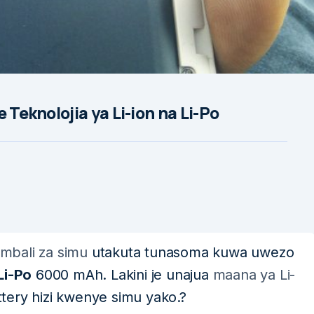
 Teknolojia ya Li-ion na Li-Po
imbali za simu
utakuta tunasoma kuwa uwezo
Li-Po
6000 mAh. Lakini je unajua
maana ya Li-
ttery hizi kwenye simu yako.?