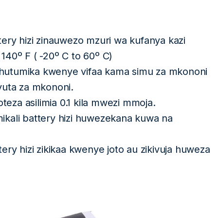
tery hizi zinauwezo mzuri wa kufanya kazi
40º F ( -20º C to 60º C)
i hutumika kwenye vifaa kama simu za mkononi
yuta za mkononi.
oteza asilimia 0.1 kila mwezi mmoja.
ikali battery hizi huwezekana kuwa na
ery hizi zikikaa kwenye joto au zikivuja huweza