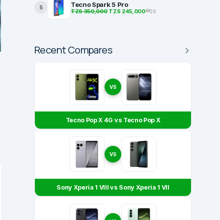
Tecno Spark 5 Pro
5
TZS 350,000
TZS 245,000
26
Recent Compares
VS
Tecno Pop X 4G vs Tecno Pop X
VS
Sony Xperia 1 VIII vs Sony Xperia 1 VII