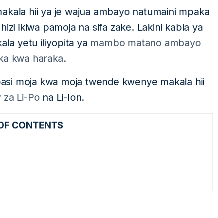
makala hii ya je wajua ambayo natumaini mpaka
izi ikiwa pamoja na sifa zake. Lakini kabla ya
a yetu iliyopita ya
mambo matano ambayo
ika kwa haraka
.
asi moja kwa moja twende kwenye makala hii
 za Li-Po
na Li-Ion.
 OF CONTENTS