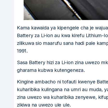
Kama kawaida ya kipengele cha je wajua
Battery za Li-ion au kwa kirefu Lithium-I
zilikuwa sio maarufu sana hadi pale kam
1991.
Sasa Battery hizi za Li-ion zina uwezo m
gharama kubwa kutengeneza.
Kingine ambacho ni tofauti kwenye Batter h
kuharibika kulingana na umri au muda, ya
zina uwezo wa kuharibika zenyewe, kifupi
zikiwa na uwezo ule ule.