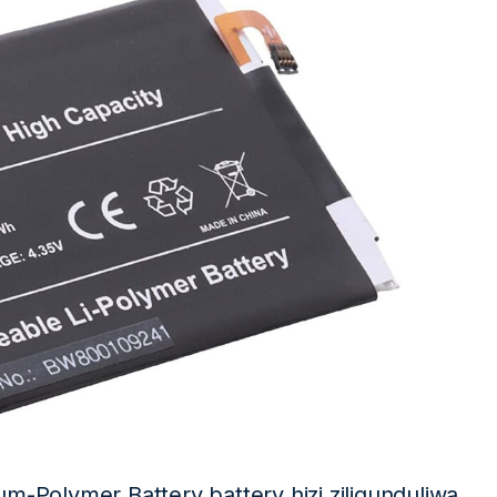
m-Polymer Battery battery hizi ziligunduliwa