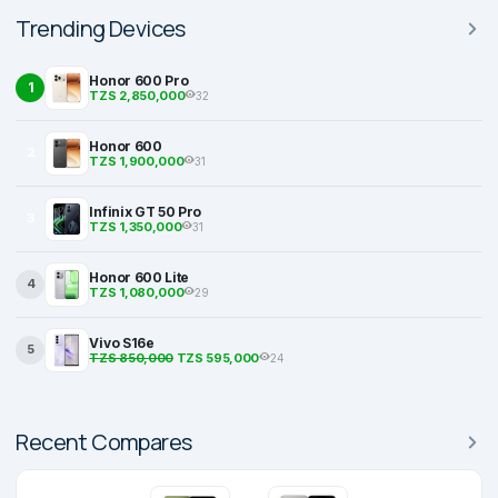
Trending Devices
Honor 600 Pro
1
TZS 2,850,000
32
Honor 600
2
TZS 1,900,000
31
Infinix GT 50 Pro
3
TZS 1,350,000
31
Honor 600 Lite
4
TZS 1,080,000
29
Vivo S16e
5
TZS 850,000
TZS 595,000
24
Recent Compares