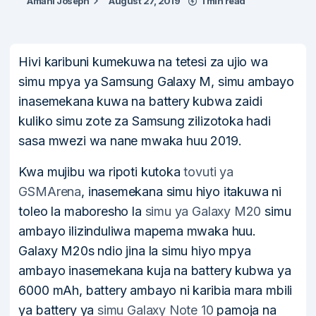
Amani Joseph
August 27, 2019
1 min read
Hivi karibuni kumekuwa na tetesi za ujio wa
simu mpya ya Samsung Galaxy M, simu ambayo
inasemekana kuwa na battery kubwa zaidi
kuliko simu zote za Samsung zilizotoka hadi
sasa mwezi wa nane mwaka huu 2019.
Kwa mujibu wa ripoti kutoka
tovuti ya
GSMArena
, inasemekana simu hiyo itakuwa ni
toleo la maboresho la
simu ya Galaxy M20
simu
ambayo ilizinduliwa mapema mwaka huu.
Galaxy M20s ndio jina la simu hiyo mpya
ambayo inasemekana kuja na battery kubwa ya
6000 mAh, battery ambayo ni karibia mara mbili
ya battery ya
simu Galaxy Note 10
pamoja na