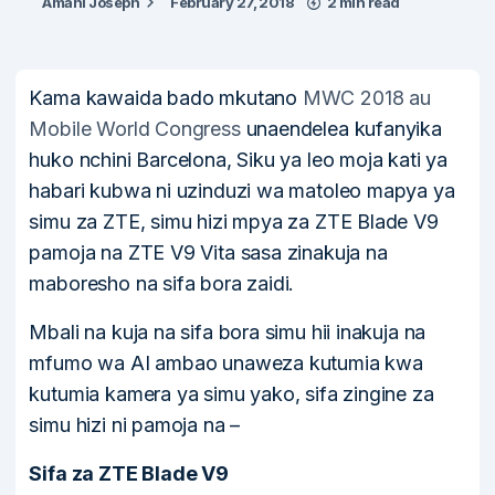
Amani Joseph
February 27, 2018
2 min read
Kama kawaida bado mkutano
MWC 2018 au
Mobile World Congress
unaendelea kufanyika
huko nchini Barcelona, Siku ya leo moja kati ya
habari kubwa ni uzinduzi wa matoleo mapya ya
simu za ZTE, simu hizi mpya za ZTE Blade V9
pamoja na ZTE V9 Vita sasa zinakuja na
maboresho na sifa bora zaidi.
Mbali na kuja na sifa bora simu hii inakuja na
mfumo wa AI ambao unaweza kutumia kwa
kutumia kamera ya simu yako, sifa zingine za
simu hizi ni pamoja na –
Sifa za ZTE Blade V9