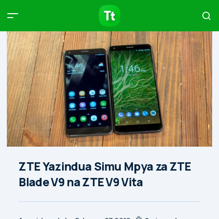
Products
Compare
Articles
Type to start searching…
ZTE Yazindua Simu Mpya za ZTE
Blade V9 na ZTE V9 Vita