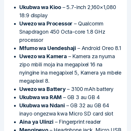
Ukubwa wa Kioo
– 5.7-inch 2,160×1,080
18:9 display
Uwezo wa Processor
– Qualcomm
Snapdragon 450 Octa-core 1.8 GHz
processor
Mfumo wa Uendeshaji
– Android Oreo 8.1
Uwezo wa Kamera
– Kamera za nyuma
zipo mbili moja ina megapixel 16 na
nyingine ina megapixel 5, Kamera ya mbele
megapixel 8.
Uwezo wa Battery
– 3100 mAh battery
Ukubwa wa RAM
– GB 3 au GB 4
Ukubwa wa Ndani
– GB 32 au GB 64
inayo ongezwa kwa Micro SD card slot
Aina ya Ulinzi
– Fingerprint reader
Mengineyo
– Headphone jack, Micro USB