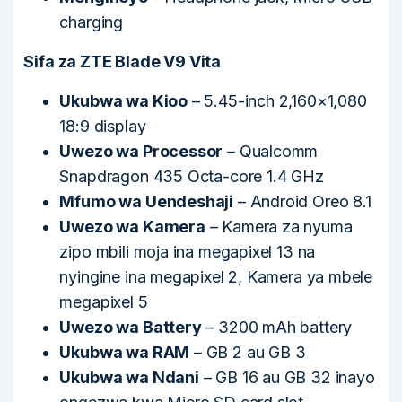
charging
Sifa za ZTE Blade V9 Vita
Ukubwa wa Kioo
– 5.45-inch 2,160×1,080
18:9 display
Uwezo wa Processor
– Qualcomm
Snapdragon 435 Octa-core 1.4 GHz
Mfumo wa Uendeshaji
– Android Oreo 8.1
Uwezo wa Kamera
– Kamera za nyuma
zipo mbili moja ina megapixel 13 na
nyingine ina megapixel 2, Kamera ya mbele
megapixel 5
Uwezo wa Battery
– 3200 mAh battery
Ukubwa wa RAM
– GB 2 au GB 3
Ukubwa wa Ndani
– GB 16 au GB 32 inayo