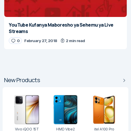
YouTube Kufanya Maboresho ya Sehemu ya Live
Streams
0
February 27, 2018
2 min read
New Products
Vivo iQOO 15T
HMD Vibe2
itel A100 Pro