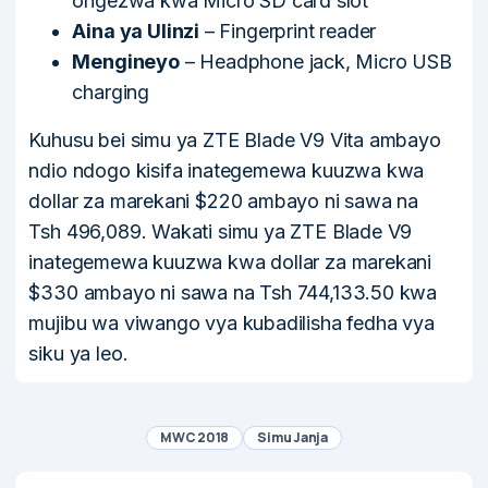
ongezwa kwa Micro SD card slot
Aina ya Ulinzi
– Fingerprint reader
Mengineyo
– Headphone jack, Micro USB
charging
Kuhusu bei simu ya ZTE Blade V9 Vita ambayo
ndio ndogo kisifa inategemewa kuuzwa kwa
dollar za marekani $220 ambayo ni sawa na
Tsh 496,089. Wakati simu ya ZTE Blade V9
inategemewa kuuzwa kwa dollar za marekani
$330 ambayo ni sawa na Tsh 744,133.50 kwa
mujibu wa viwango vya kubadilisha fedha vya
siku ya leo.
MWC 2018
Simu Janja