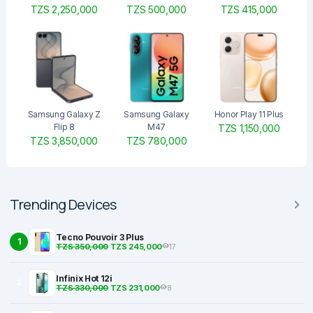
TZS 2,250,000
TZS 500,000
TZS 415,000
Samsung Galaxy Z
Samsung Galaxy
Honor Play 11 Plus
Flip 8
M47
TZS 1,150,000
TZS 3,850,000
TZS 780,000
Trending Devices
Tecno Pouvoir 3 Plus
1
TZS 350,000
TZS 245,000
17
Infinix Hot 12i
2
TZS 330,000
TZS 231,000
8