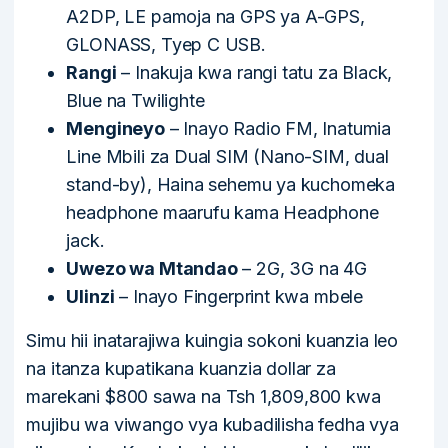
A2DP, LE pamoja na GPS ya A-GPS,
GLONASS, Tyep C USB.
Rangi
– Inakuja kwa rangi tatu za Black,
Blue na Twilighte
Mengineyo
– Inayo Radio FM, Inatumia
Line Mbili za Dual SIM (Nano-SIM, dual
stand-by), Haina sehemu ya kuchomeka
headphone maarufu kama Headphone
jack.
Uwezo wa Mtandao
– 2G, 3G na 4G
Ulinzi
– Inayo Fingerprint kwa mbele
Simu hii inatarajiwa kuingia sokoni kuanzia leo
na itanza kupatikana kuanzia dollar za
marekani $800 sawa na Tsh 1,809,800 kwa
mujibu wa viwango vya kubadilisha fedha vya