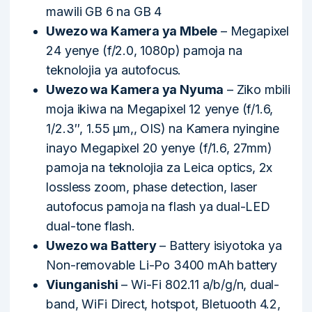
mawili GB 6 na GB 4
Uwezo wa Kamera ya Mbele
– Megapixel
24 yenye (f/2.0, 1080p) pamoja na
teknolojia ya autofocus.
Uwezo wa Kamera ya Nyuma
– Ziko mbili
moja ikiwa na Megapixel 12 yenye (f/1.6,
1/2.3″, 1.55 µm,, OIS) na Kamera nyingine
inayo Megapixel 20 yenye (f/1.6, 27mm)
pamoja na teknolojia za Leica optics, 2x
lossless zoom, phase detection, laser
autofocus pamoja na flash ya dual-LED
dual-tone flash.
Uwezo wa Battery
– Battery isiyotoka ya
Non-removable Li-Po 3400 mAh battery
Viunganishi
– Wi-Fi 802.11 a/b/g/n, dual-
band, WiFi Direct, hotspot, Bletuooth 4.2,