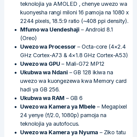
teknolojia ya AMOLED , chenye uwezo wa
kuonyesha rangi miloni 16 pamoja na 1080 x
2244 pixels, 18.5:9 ratio (~408 ppi density).
Mfumo wa Uendeshaji
– Android 8.1
(Oreo)
Uwezo wa Processor
– Octa-core (4×2.4
GHz Cortex-A73 & 4×1.8 GHz Cortex-A53)
Uwezo wa GPU
– Mali-G72 MP12
Ukubwa wa Ndani
– GB 128 ikiwa na
uwezo wa kuongezewa kwa Memory card
hadi ya GB 256.
Ukubwa wa RAM
– GB 6
Uwezo wa Kamera ya Mbele
– Megapixel
24 yenye (f/2.0, 1080p) pamoja na
teknolojia ya autofocus.
Uwezo wa Kamera ya Nyuma
– Ziko tatu