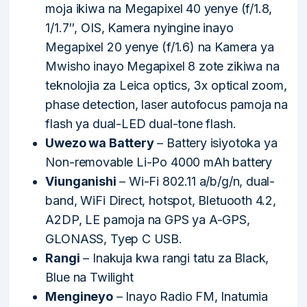
moja ikiwa na Megapixel 40 yenye (f/1.8,
1/1.7″, OIS, Kamera nyingine inayo
Megapixel 20 yenye (f/1.6) na Kamera ya
Mwisho inayo Megapixel 8 zote zikiwa na
teknolojia za Leica optics, 3x optical zoom,
phase detection, laser autofocus pamoja na
flash ya dual-LED dual-tone flash.
Uwezo wa Battery
– Battery isiyotoka ya
Non-removable Li-Po 4000 mAh battery
Viunganishi
– Wi-Fi 802.11 a/b/g/n, dual-
band, WiFi Direct, hotspot, Bletuooth 4.2,
A2DP, LE pamoja na GPS ya A-GPS,
GLONASS, Tyep C USB.
Rangi
– Inakuja kwa rangi tatu za Black,
Blue na Twilight
Mengineyo
– Inayo Radio FM, Inatumia