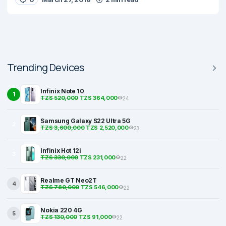
Trending Devices
Infinix Note 10
1
TZS 520,000
TZS 364,000
24
Samsung Galaxy S22 Ultra 5G
2
TZS 3,600,000
TZS 2,520,000
23
Infinix Hot 12i
3
TZS 330,000
TZS 231,000
22
Realme GT Neo2T
4
TZS 780,000
TZS 546,000
22
Nokia 220 4G
5
TZS 130,000
TZS 91,000
22