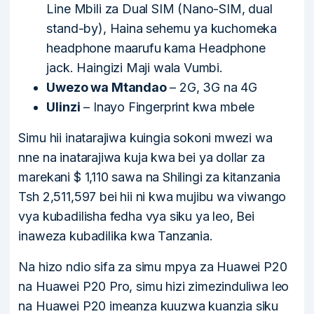
Line Mbili za Dual SIM (Nano-SIM, dual
stand-by), Haina sehemu ya kuchomeka
headphone maarufu kama Headphone
jack. Haingizi Maji wala Vumbi.
Uwezo wa Mtandao
– 2G, 3G na 4G
Ulinzi
– Inayo Fingerprint kwa mbele
Simu hii inatarajiwa kuingia sokoni mwezi wa
nne na inatarajiwa kuja kwa bei ya dollar za
marekani $ 1,110 sawa na Shilingi za kitanzania
Tsh 2,511,597 bei hii ni kwa mujibu wa viwango
vya kubadilisha fedha vya siku ya leo, Bei
inaweza kubadilika kwa Tanzania.
Na hizo ndio sifa za simu mpya za Huawei P20
na Huawei P20 Pro, simu hizi zimezinduliwa leo
na Huawei P20 imeanza kuuzwa kuanzia siku