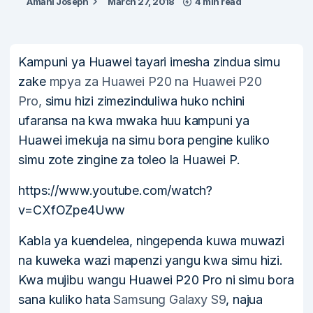
Amani Joseph
March 27, 2018
4 min read
Kampuni ya Huawei tayari imesha zindua simu
zake
mpya za Huawei P20 na Huawei P20
Pro,
simu hizi zimezinduliwa huko nchini
ufaransa na kwa mwaka huu kampuni ya
Huawei imekuja na simu bora pengine kuliko
simu zote zingine za toleo la Huawei P.
https://www.youtube.com/watch?
v=CXfOZpe4Uww
Kabla ya kuendelea, ningependa kuwa muwazi
na kuweka wazi mapenzi yangu kwa simu hizi.
Kwa mujibu wangu Huawei P20 Pro ni simu bora
sana kuliko hata
Samsung Galaxy S9
, najua