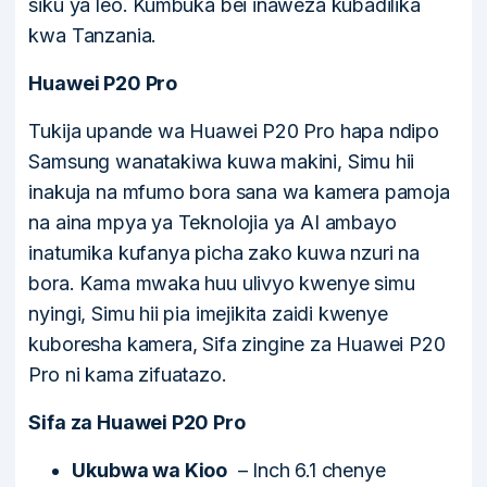
siku ya leo. Kumbuka bei inaweza kubadilika
kwa Tanzania.
Huawei P20 Pro
Tukija upande wa Huawei P20 Pro hapa ndipo
Samsung wanatakiwa kuwa makini, Simu hii
inakuja na mfumo bora sana wa kamera pamoja
na aina mpya ya Teknolojia ya AI ambayo
inatumika kufanya picha zako kuwa nzuri na
bora. Kama mwaka huu ulivyo kwenye simu
nyingi, Simu hii pia imejikita zaidi kwenye
kuboresha kamera, Sifa zingine za Huawei P20
Pro ni kama zifuatazo.
Sifa za Huawei P20 Pro
Ukubwa wa Kioo
– Inch 6.1 chenye