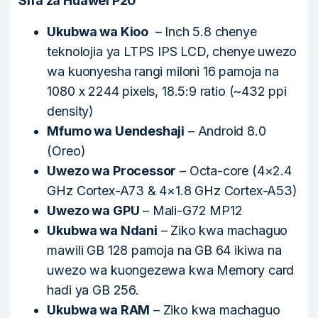
Sifa za Huawei P20
Ukubwa wa Kioo
– Inch 5.8 chenye
teknolojia ya LTPS IPS LCD, chenye uwezo
wa kuonyesha rangi miloni 16 pamoja na
1080 x 2244 pixels, 18.5:9 ratio (~432 ppi
density)
Mfumo wa Uendeshaji
– Android 8.0
(Oreo)
Uwezo wa Processor
– Octa-core (4×2.4
GHz Cortex-A73 & 4×1.8 GHz Cortex-A53)
Uwezo wa GPU
– Mali-G72 MP12
Ukubwa wa Ndani
– Ziko kwa machaguo
mawili GB 128 pamoja na GB 64 ikiwa na
uwezo wa kuongezewa kwa Memory card
hadi ya GB 256.
Ukubwa wa RAM
– Ziko kwa machaguo