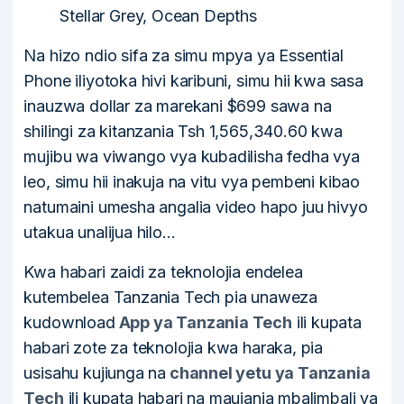
Stellar Grey, Ocean Depths
Na hizo ndio sifa za simu mpya ya Essential
Phone iliyotoka hivi karibuni, simu hii kwa sasa
inauzwa dollar za marekani $699 sawa na
shilingi za kitanzania Tsh 1,565,340.60 kwa
mujibu wa viwango vya kubadilisha fedha vya
leo, simu hii inakuja na vitu vya pembeni kibao
natumaini umesha angalia video hapo juu hivyo
utakua unalijua hilo…
Kwa habari zaidi za teknolojia endelea
kutembelea Tanzania Tech pia unaweza
kudownload
App ya Tanzania Tech
ili kupata
habari zote za teknolojia kwa haraka, pia
usisahu kujiunga na
channel yetu ya Tanzania
Tech
ili kupata habari na maujanja mbalimbali ya