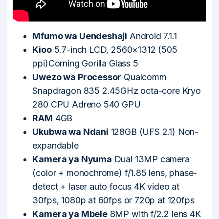
Mfumo wa Uendeshaji
Android 7.1.1
Kioo
5.7-inch LCD, 2560×1312 (505
ppi)Corning Gorilla Glass 5
Uwezo wa Processor
Qualcomm
Snapdragon 835 2.45GHz octa-core Kryo
280 CPU Adreno 540 GPU
RAM
4GB
Ukubwa wa Ndani
128GB (UFS 2.1) Non-
expandable
Kamera ya Nyuma
Dual 13MP camera
(color + monochrome) f/1.85 lens, phase-
detect + laser auto focus 4K video at
30fps, 1080p at 60fps or 720p at 120fps
Kamera ya Mbele
8MP with f/2.2 lens 4K