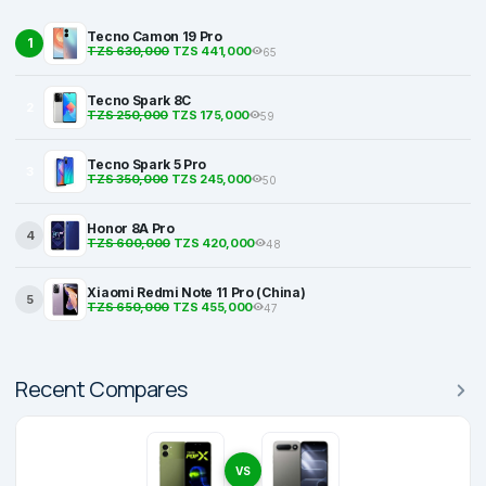
Tecno Camon 19 Pro
1
TZS 630,000
TZS 441,000
65
Tecno Spark 8C
2
TZS 250,000
TZS 175,000
59
Tecno Spark 5 Pro
3
TZS 350,000
TZS 245,000
50
Honor 8A Pro
4
TZS 600,000
TZS 420,000
48
Xiaomi Redmi Note 11 Pro (China)
5
TZS 650,000
TZS 455,000
47
Recent Compares
VS