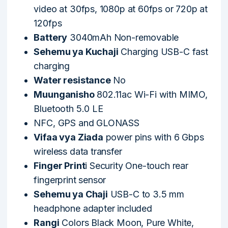
video at 30fps, 1080p at 60fps or 720p at
120fps
Battery
3040mAh Non-removable
Sehemu ya Kuchaji
Charging USB-C fast
charging
Water resistance
No
Muunganisho
802.11ac Wi-Fi with MIMO,
Bluetooth 5.0 LE
NFC, GPS and GLONASS
Vifaa vya Ziada
power pins with 6 Gbps
wireless data transfer
Finger Print
i Security One-touch rear
fingerprint sensor
Sehemu ya Chaji
USB-C to 3.5 mm
headphone adapter included
Rangi
Colors Black Moon, Pure White,