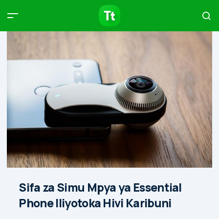
Products
Compare
Articles
Type to start searching…
Sifa za Simu Mpya ya Essential
Phone Iliyotoka Hivi Karibuni