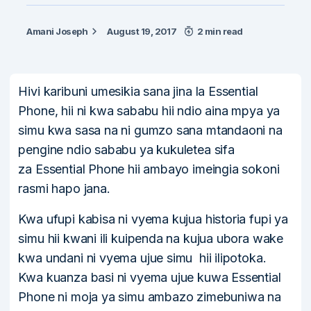
Amani Joseph
August 19, 2017
2 min read
Hivi karibuni umesikia sana jina la Essential
Phone, hii ni kwa sababu hii ndio aina mpya ya
simu kwa sasa na ni gumzo sana mtandaoni na
pengine ndio sababu ya kukuletea sifa
za Essential Phone hii ambayo imeingia sokoni
rasmi hapo jana.
Kwa ufupi kabisa ni vyema kujua historia fupi ya
simu hii kwani ili kuipenda na kujua ubora wake
kwa undani ni vyema ujue simu hii ilipotoka.
Kwa kuanza basi ni vyema ujue kuwa Essential
Phone ni moja ya simu ambazo zimebuniwa na