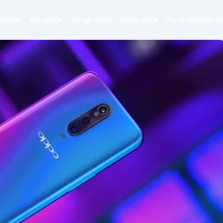
News
Maujanja
Programu
Kompyuta
Pesa Mtandaon