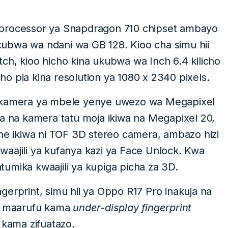
 processor ya Snapdragon 710 chipset ambayo
ubwa wa ndani wa GB 128. Kioo cha simu hii
ch, kioo hicho kina ukubwa wa Inch 6.4 kilicho
ia kina resolution ya 1080 x 2340 pixels.
a kamera ya mbele yenye uwezo wa Megapixel
ja na kamera tatu moja ikiwa na Megapixel 20,
ine ikiwa ni TOF 3D stereo camera, ambazo hizi
aajili ya kufanya kazi ya Face Unlock. Kwa
umika kwaajili ya kupiga picha za 3D.
erprint, simu hii ya Oppo R17 Pro inakuja na
oo maarufu kama
under-display fingerprint
 kama zifuatazo.