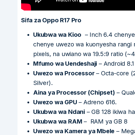
Sifa za Oppo R17 Pro
Ukubwa wa Kioo
– Inch 6.4 chenye
chenye uwezo wa kuonyesha rangi mi
pixels, na uwiano wa 19.5:9 ratio (~4
Mfumo wa Uendeshaji
– Android 8.1
Uwezo wa Processor
– Octa-core (
Silver).
Aina ya Processor (Chipset)
– Qual
Uwezo wa GPU
– Adreno 616.
Ukubwa wa Ndani
– GB 128 ikiwa h
Ukubwa wa RAM
– RAM ya GB 8
Uwezo wa Kamera ya Mbele
– Mega