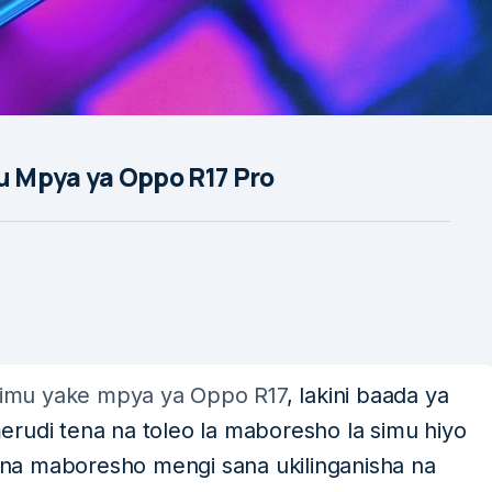
 Mpya ya Oppo R17 Pro
imu yake mpya ya Oppo R17
, lakini baada ya
rudi tena na toleo la maboresho la simu hiyo
a na maboresho mengi sana ukilinganisha na