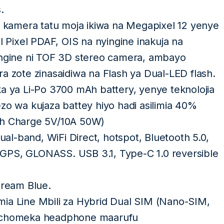
.
 kamera tatu moja ikiwa na Megapixel 12 yenye
l Pixel PDAF, OIS na nyingine inakuja na
ingine ni TOF 3D stereo camera, ambayo
a zote zinasaidiwa na Flash ya Dual-LED flash.
ka ya Li-Po 3700 mAh battery, yenye teknolojia
zo wa kujaza battey hiyo hadi asilimia 40%
sh Charge 5V/10A 50W)
dual-band, WiFi Direct, hotspot, Bluetooth 5.0,
GPS, GLONASS. USB 3.1, Type-C 1.0 reversible
tream Blue.
mia Line Mbili za Hybrid Dual SIM (Nano-SIM,
kuchomeka headphone maarufu