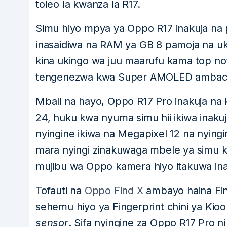
toleo la kwanza la R17.
Simu hiyo mpya ya Oppo R17 inakuja na
inasaidiwa na RAM ya GB 8 pamoja na uk
kina ukingo wa juu maarufu kama top not
tengenezwa kwa Super AMOLED ambacho p
Mbali na hayo, Oppo R17 Pro inakuja n
24, huku kwa nyuma simu hii ikiwa inaku
nyingine ikiwa na Megapixel 12 na nying
mara nyingi zinakuwaga mbele ya simu kw
mujibu wa Oppo kamera hiyo itakuwa inat
Tofauti na
Oppo Find X
ambayo haina Fing
sehemu hiyo ya Fingerprint chini ya Ki
sensor
. Sifa nyingine za Oppo R17 Pro ni