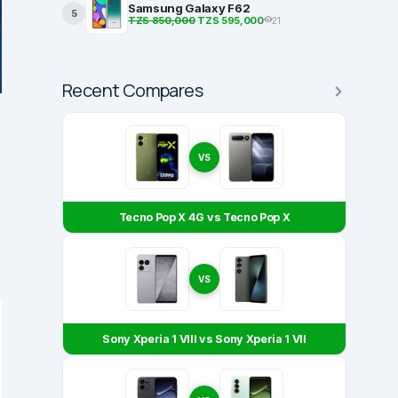
Samsung Galaxy F62
5
TZS 850,000
TZS 595,000
21
Recent Compares
VS
Tecno Pop X 4G vs Tecno Pop X
VS
Sony Xperia 1 VIII vs Sony Xperia 1 VII