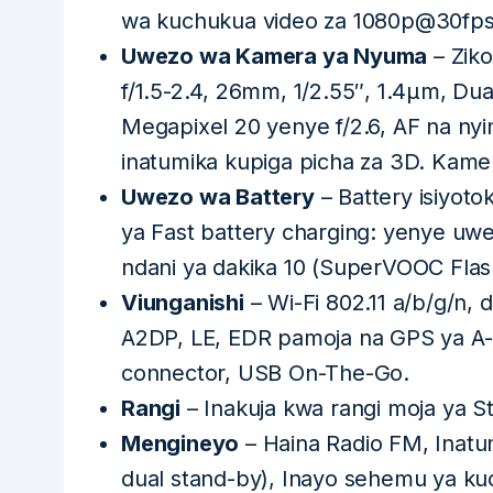
wa kuchukua video za 1080p@30fps
Uwezo wa Kamera ya Nyuma
– Ziko
f/1.5-2.4, 26mm, 1/2.55″, 1.4µm, Dua
Megapixel 20 yenye f/2.6, AF na ny
inatumika kupiga picha za 3D. Kamer
Uwezo wa Battery
– Battery isiyoto
ya Fast battery charging: yenye uwe
ndani ya dakika 10 (SuperVOOC Fla
Viunganishi
– Wi-Fi 802.11 a/b/g/n, 
A2DP, LE, EDR pamoja na GPS ya A-
connector, USB On-The-Go.
Rangi
– Inakuja kwa rangi moja ya S
Mengineyo
– Haina Radio FM, Inatu
dual stand-by), Inayo sehemu ya 