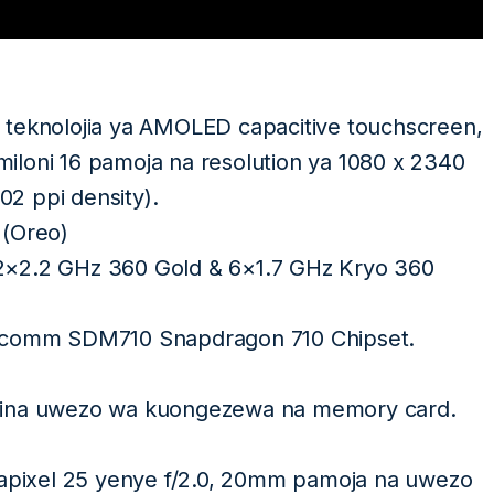
 teknolojia ya AMOLED capacitive touchscreen,
loni 16 pamoja na resolution ya 1080 x 2340
02 ppi density).
 (Oreo)
2×2.2 GHz 360 Gold & 6×1.7 GHz Kryo 360
comm SDM710 Snapdragon 710 Chipset.
aina uwezo wa kuongezewa na memory card.
pixel 25 yenye f/2.0, 20mm pamoja na uwezo