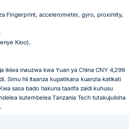
za Fingerprint, accelerometer, gyro, proximity,
G
enye Kioo).
ja ikiwa inauzwa kwa Yuan ya China CNY 4,299
. Simu hii itaanza kupatikana kuanzia katikati
Kwa sasa bado hakuna taarifa zaidi kuhusu
endelea kutembelea Tanzania Tech tutakujulisha
.