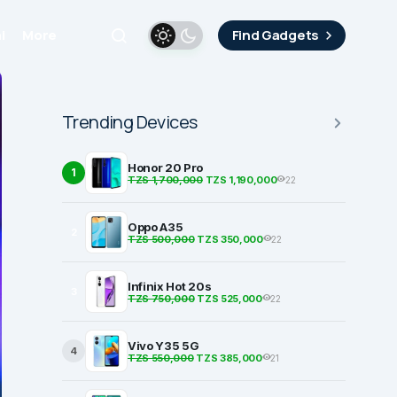
i
More
Find Gadgets
Trending Devices
Honor 20 Pro
1
TZS 1,700,000
TZS 1,190,000
22
Oppo A35
2
TZS 500,000
TZS 350,000
22
Infinix Hot 20s
3
TZS 750,000
TZS 525,000
22
Vivo Y35 5G
4
TZS 550,000
TZS 385,000
21