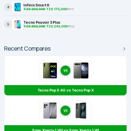
Infinix Smart 6
4
TZS 250,000
TZS 175,000
117
Tecno Pouvoir 3 Plus
5
TZS 350,000
TZS 245,000
113
Recent Compares
VS
Tecno Pop X 4G vs Tecno Pop X
VS
Sony Xperia 1 VIII vs Sony Xperia 1 VII