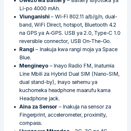
Uwezo wa Battery
– Battery isiyotoka ya
Li-po 4000 mAh.
Viunganishi
– Wi-Fi 802.11 a/b/g/n, dual-
band, WiFi Direct, hotspot, Bluetooth 4.2
na GPS ya A-GPS. USB ya 2.0, Type-C 1.0
reversible connector, USB On-The-Go.
Rangi
– Inakuja kwa rangi moja ya Space
Blue.
Mengineyo
– Inayo Radio FM, Inatumia
Line Mbili za Hybrid Dual SIM (Nano-SIM,
dual stand-by), Inayo sehemu ya
kuchomeka headphone maarufu kama
Headphone jack.
Aina za Sensor
– Inakuja na sensor za
Fingerprint, accelerometer, proximity,
compass.