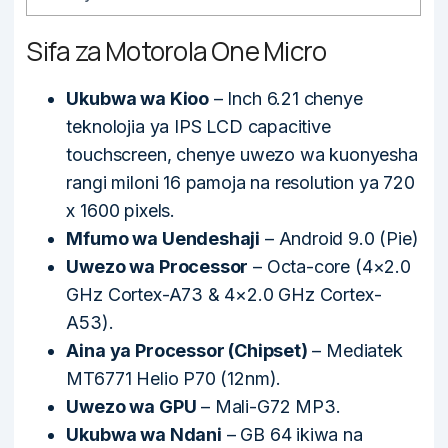
Sifa za Motorola One Micro
Ukubwa wa Kioo
– Inch 6.21 chenye
teknolojia ya IPS LCD capacitive
touchscreen, chenye uwezo wa kuonyesha
rangi miloni 16 pamoja na resolution ya 720
x 1600 pixels.
Mfumo wa Uendeshaji
– Android 9.0 (Pie)
Uwezo wa Processor
– Octa-core (4×2.0
GHz Cortex-A73 & 4×2.0 GHz Cortex-
A53).
Aina ya Processor (Chipset)
– Mediatek
MT6771 Helio P70 (12nm).
Uwezo wa GPU
– Mali-G72 MP3.
Ukubwa wa Ndani
– GB 64 ikiwa na