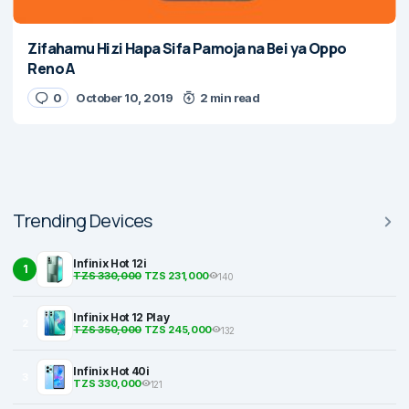
Zifahamu Hizi Hapa Sifa Pamoja na Bei ya Oppo
Reno A
0
October 10, 2019
2 min read
Trending Devices
Infinix Hot 12i
1
TZS 330,000
TZS 231,000
140
Infinix Hot 12 Play
2
TZS 350,000
TZS 245,000
132
Infinix Hot 40i
3
TZS 330,000
121