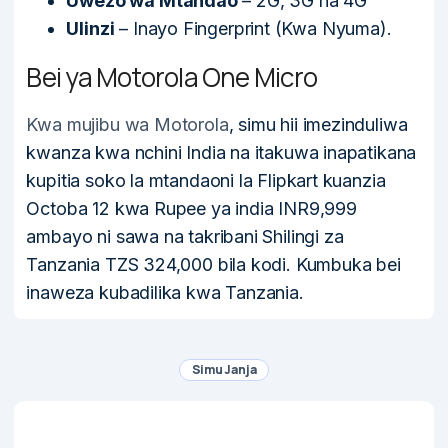
Uwezo wa Mtandao
– 2G, 3G na 4G
Ulinzi
– Inayo Fingerprint (Kwa Nyuma).
Bei ya Motorola One Micro
Kwa mujibu wa Motorola
, simu hii imezinduliwa
kwanza kwa nchini India na itakuwa inapatikana
kupitia soko la mtandaoni la Flipkart kuanzia
Octoba 12 kwa Rupee ya india INR9,999
ambayo ni sawa na takribani Shilingi za
Tanzania TZS 324,000 bila kodi. Kumbuka bei
inaweza kubadilika kwa Tanzania.
Simu Janja