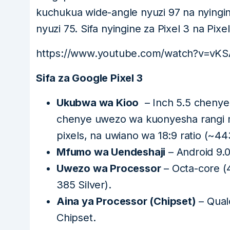
kuchukua wide-angle nyuzi 97 na nyingin
nyuzi 75. Sifa nyingine za Pixel 3 na Pixe
https://www.youtube.com/watch?v=vKS
Sifa za Google Pixel 3
Ukubwa wa Kioo
– Inch 5.5 chenye 
chenye uwezo wa kuonyesha rangi mi
pixels, na uwiano wa 18:9 ratio (~44
Mfumo wa Uendeshaji
– Android 9.0
Uwezo wa Processor
– Octa-core (
385 Silver).
Aina ya Processor (Chipset)
– Qua
Chipset.