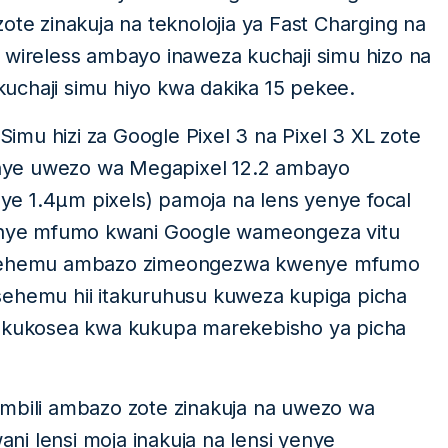
ote zinakuja na teknolojia ya Fast Charging na
 wireless ambayo inaweza kuchaji simu hizo na
uchaji simu hiyo kwa dakika 15 pekee.
mu hizi za Google Pixel 3 na Pixel 3 XL zote
nye uwezo wa Megapixel 12.2 ambayo
enye 1.4µm pixels) pamoja na lens yenye focal
kwenye mfumo kwani Google wameongeza vitu
a sehemu ambazo zimeongezwa kwenye mfumo
sehemu hii itakuruhusu kuweza kupiga picha
a kukosea kwa kukupa marekebisho ya picha
 mbili ambazo zote zinakuja na uwezo wa
wani lensi moja inakuja na lensi yenye