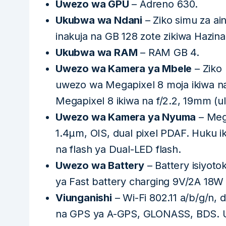
Uwezo wa GPU
– Adreno 630.
Ukubwa wa Ndani
– Ziko simu za ai
inakuja na GB 128 zote zikiwa Haz
Ukubwa wa RAM
– RAM GB 4.
Uwezo wa Kamera ya Mbele
– Ziko
uwezo wa Megapixel 8 moja ikiwa na
Megapixel 8 ikiwa na f/2.2, 19mm (ul
Uwezo wa Kamera ya Nyuma
– Mega
1.4µm, OIS, dual pixel PDAF. Huku 
na flash ya Dual-LED flash.
Uwezo wa Battery
– Battery isiyoto
ya Fast battery charging 9V/2A 18W
Viunganishi
– Wi-Fi 802.11 a/b/g/n, 
na GPS ya A-GPS, GLONASS, BDS. US