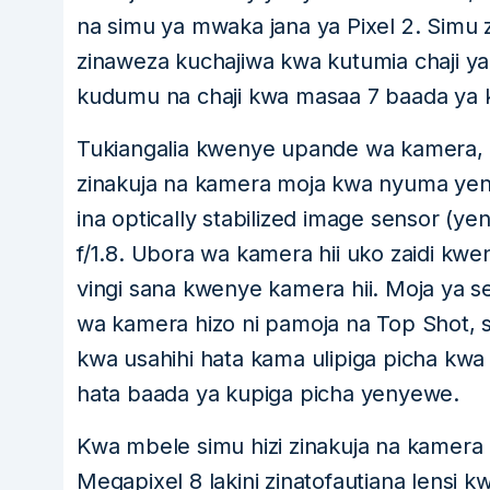
na simu ya mwaka jana ya Pixel 2. Simu z
zinaweza kuchajiwa kwa kutumia chaji ya
kudumu na chaji kwa masaa 7 baada ya k
Tukiangalia kwenye upande wa kamera, Si
zinakuja na kamera moja kwa nyuma ye
ina optically stabilized image sensor (y
f/1.8. Ubora wa kamera hii uko zaidi 
vingi sana kwenye kamera hii. Moja y
wa kamera hizo ni pamoja na Top Shot, 
kwa usahihi hata kama ulipiga picha kw
hata baada ya kupiga picha yenyewe.
Kwa mbele simu hizi zinakuja na kamera
Megapixel 8 lakini zinatofautiana lensi k