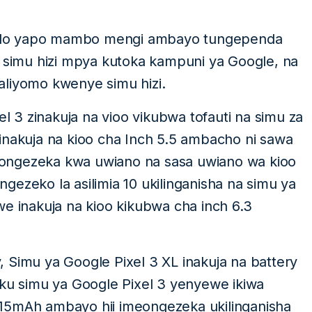
i bado yapo mambo mengi ambayo tungependa
a simu hizi mpya kutoka kampuni ya Google, na
aliyomo kwenye simu hizi.
el 3 zinakuja na vioo vikubwa tofauti na simu za
inakuja na kioo cha Inch 5.5 ambacho ni sawa
imeongezeka kwa uwiano na sasa uwiano wa kioo
ongezeko la asilimia 10 ukilinganisha na simu ya
we inakuja na kioo kikubwa cha inch 6.3
 Simu ya Google Pixel 3 XL inakuja na battery
u simu ya Google Pixel 3 yenyewe ikiwa
915mAh ambayo hii imeongezeka ukilinganisha