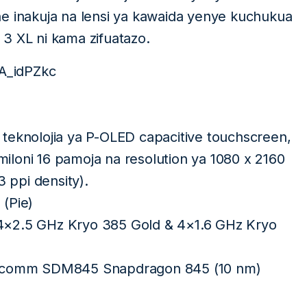
e inakuja na lensi ya kawaida yenye kuchukua
l 3 XL ni kama zifuatazo.
A_idPZkc
teknolojia ya P-OLED capacitive touchscreen,
loni 16 pamoja na resolution ya 1080 x 2160
3 ppi density).
 (Pie)
4×2.5 GHz Kryo 385 Gold & 4×1.6 GHz Kryo
lcomm SDM845 Snapdragon 845 (10 nm)