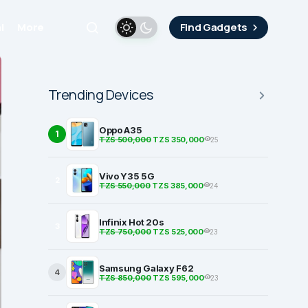
i
More
Find Gadgets
Trending Devices
Oppo A35
1
TZS 500,000
TZS 350,000
25
Vivo Y35 5G
2
TZS 550,000
TZS 385,000
24
Infinix Hot 20s
3
TZS 750,000
TZS 525,000
23
Samsung Galaxy F62
4
TZS 850,000
TZS 595,000
23