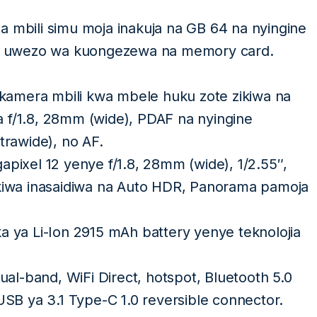
na mbili simu moja inakuja na GB 64 na nyingine
ina uwezo wa kuongezewa na memory card.
 kamera mbili kwa mbele huku zote zikiwa na
 f/1.8, 28mm (wide), PDAF na nyingine
trawide), no AF.
pixel 12 yenye f/1.8, 28mm (wide), 1/2.55″,
ikiwa inasaidiwa na Auto HDR, Panorama pamoja
ka ya Li-Ion 2915 mAh battery yenye teknolojia
dual-band, WiFi Direct, hotspot, Bluetooth 5.0
B ya 3.1 Type-C 1.0 reversible connector.