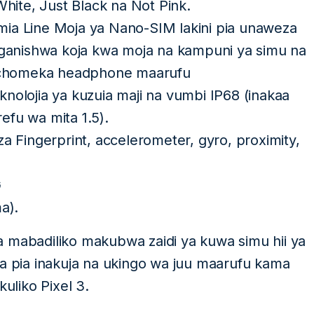
White, Just Black na Not Pink.
mia Line Moja ya Nano-SIM lakini pia unaweza
unganishwa koja kwa moja na kampuni ya simu na
 kuchomeka headphone maarufu
nolojia ya kuzuia maji na vumbi IP68 (inakaa
efu wa mita 1.5).
za Fingerprint, accelerometer, gyro, proximity,
G
a).
a mabadiliko makubwa zaidi ya kuwa simu hii ya
na pia inakuja na ukingo wa juu maarufu kama
kuliko Pixel 3.