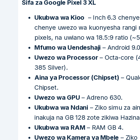
Sifa za Google Pixel 3 XL
Ukubwa wa Kioo
– Inch 6.3 chenye 
chenye uwezo wa kuonyesha rangi mi
pixels, na uwiano wa 18.5:9 ratio (~5
Mfumo wa Uendeshaji
– Android 9.0
Uwezo wa Processor
– Octa-core (
385 Silver).
Aina ya Processor (Chipset)
– Qua
Chipset.
Uwezo wa GPU
– Adreno 630.
Ukubwa wa Ndani
– Ziko simu za ai
inakuja na GB 128 zote zikiwa Haz
Ukubwa wa RAM
– RAM GB 4.
Uwezo wa Kamera ya Mbele
– Ziko