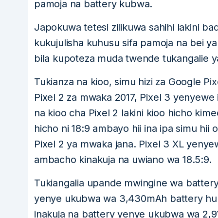
pamoja na battery kubwa.
Japokuwa tetesi zilikuwa sahihi lakin
kukujulisha kuhusu sifa pamoja na bei y
bila kupoteza muda twende tukangalie y
Tukianza na kioo, simu hizi za Google Pix
Pixel 2 za mwaka 2017, Pixel 3 yenyewe 
na kioo cha Pixel 2 lakini kioo hicho k
hicho ni 18:9 ambayo hii ina ipa simu hii 
Pixel 2 ya mwaka jana. Pixel 3 XL yenye
ambacho kinakuja na uwiano wa 18.5:9.
Tukiangalia upande mwingine wa battery,
yenye ukubwa wa 3,430mAh battery huk
inakuja na battery yenye ukubwa wa 2,