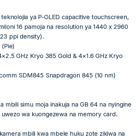
teknolojia ya P-OLED capacitive touchscreen,
loni 16 pamoja na resolution ya 1440 x 2960
23 ppi density).
 (Pie)
4×2.5 GHz Kryo 385 Gold & 4×1.6 GHz Kryo
lcomm SDM845 Snapdragon 845 (10 nm)
na mbili simu moja inakuja na GB 64 na nyingine
ina uwezo wa kuongezewa na memory card.
 kamera mbili kwa mbele huku zote zikiwa na