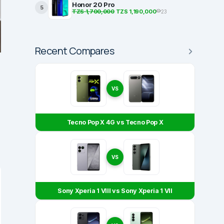
Honor 20 Pro
5
TZS 1,700,000
TZS 1,190,000
23
Recent Compares
VS
Tecno Pop X 4G vs Tecno Pop X
VS
Sony Xperia 1 VIII vs Sony Xperia 1 VII