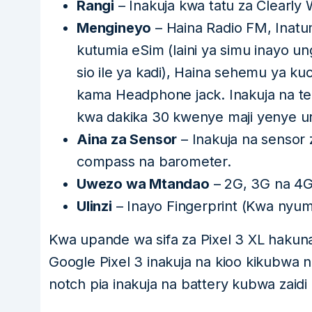
Rangi
– Inakuja kwa tatu za Clearly 
Mengineyo
– Haina Radio FM, Inatu
kutumia eSim (laini ya simu inayo 
sio ile ya kadi), Haina sehemu ya
kama Headphone jack. Inakuja na tek
kwa dakika 30 kwenye maji yenye ur
Aina za Sensor
– Inakuja na sensor 
compass na barometer.
Uwezo wa Mtandao
– 2G, 3G na 4
Ulinzi
– Inayo Fingerprint (Kwa nyum
Kwa upande wa sifa za Pixel 3 XL hakun
Google Pixel 3 inakuja na kioo kikubwa 
notch pia inakuja na battery kubwa zaidi 