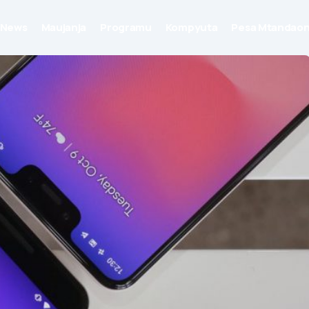
News
Maujanja
Programu
Kompyuta
Pesa Mtandaon