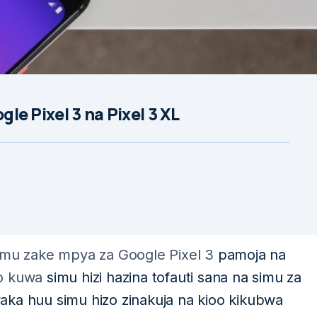
gle Pixel 3 na Pixel 3 XL
simu zake mpya za Google Pixel 3
pamoja na
yo kuwa
simu hizi hazina tofauti sana na simu za
aka huu simu hizo zinakuja na kioo kikubwa