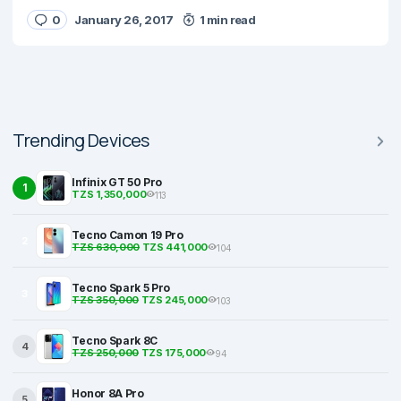
0
January 26, 2017
1 min read
Trending Devices
Infinix GT 50 Pro
1
TZS 1,350,000
113
Tecno Camon 19 Pro
2
TZS 630,000
TZS 441,000
104
Tecno Spark 5 Pro
3
TZS 350,000
TZS 245,000
103
Tecno Spark 8C
4
TZS 250,000
TZS 175,000
94
Honor 8A Pro
5