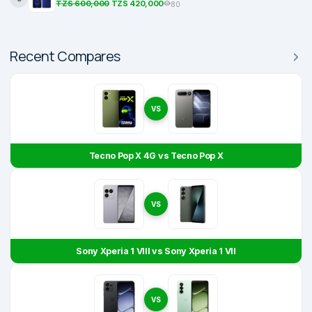
TZS 600,000
TZS 420,000
80
Recent Compares
VS
Tecno Pop X 4G vs Tecno Pop X
VS
Sony Xperia 1 VIII vs Sony Xperia 1 VII
VS