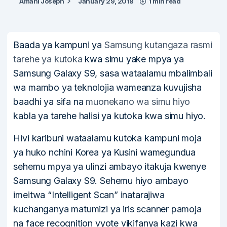
Amani Joseph
January 29, 2018
1 min read
Baada ya kampuni ya
Samsung kutangaza rasmi
tarehe ya kutoka
kwa simu yake mpya ya
Samsung Galaxy S9, sasa wataalamu mbalimbali
wa mambo ya teknolojia wameanza kuvujisha
baadhi ya sifa na
muonekano wa simu hiyo
kabla ya tarehe halisi ya kutoka kwa simu hiyo.
Hivi karibuni wataalamu kutoka kampuni moja
ya huko nchini Korea ya Kusini wamegundua
sehemu mpya ya ulinzi ambayo itakuja kwenye
Samsung Galaxy S9. Sehemu hiyo ambayo
imeitwa “Intelligent Scan” inatarajiwa
kuchanganya matumizi ya iris scanner pamoja
na face recognition vyote vikifanya kazi kwa