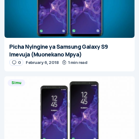
Picha Nyingine ya Samsung Galaxy S9
Imevuja (Muonekano Mpya)
0
February 6, 2018
1 min read
Simu