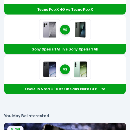
Tecno Pop X 4G vs Tecno Pop X
VS
Sony Xperia 1 VIII vs Sony Xperia 1 VII
VS
OnePlus Nord CE6 vs OnePlus Nord CE6 Lite
You May Be Interested
Simu