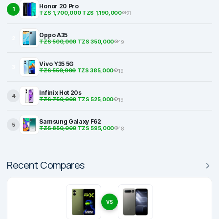
Honor 20 Pro
1
TZS 1,700,000
TZS 1,190,000
21
Oppo A35
2
TZS 500,000
TZS 350,000
19
Vivo Y35 5G
3
TZS 550,000
TZS 385,000
19
Infinix Hot 20s
4
TZS 750,000
TZS 525,000
19
Samsung Galaxy F62
5
TZS 850,000
TZS 595,000
18
Recent Compares
VS