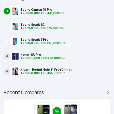
Tecno Camon 19 Pro
1
TZS 630,000
TZS 441,000
72
Tecno Spark 8C
2
TZS 250,000
TZS 175,000
67
Tecno Spark 5 Pro
3
TZS 350,000
TZS 245,000
63
Honor 8A Pro
4
TZS 600,000
TZS 420,000
57
Xiaomi Redmi Note 11 Pro (China)
5
TZS 650,000
TZS 455,000
52
Recent Compares
VS