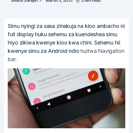
Amani Joseph
March 3, 2021
2 min read
Simu nyingi za sasa zinakuja na kioo ambacho ni
full display huku sehemu za kuendeshea simu
hiyo zikiwa kwenye kioo kwa chini. Sehemu hii
kwenye simu za Android ndio
huitwa Navigation
bar
.