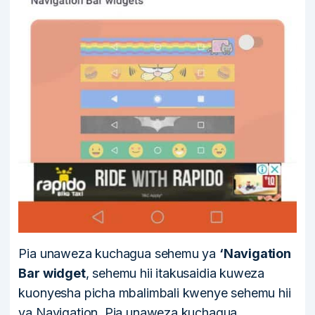
Pia unaweza kuchagua sehemu ya
‘Navigation
Bar widget
, sehemu hii itakusaidia kuweza
kuonyesha picha mbalimbali kwenye sehemu hii
ya Navigation. Pia unaweza kuchagua