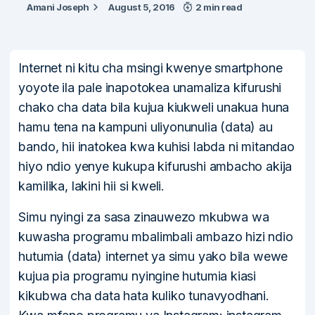
Amani Joseph
August 5, 2016
2 min read
Internet ni kitu cha msingi kwenye smartphone
yoyote ila pale inapotokea unamaliza kifurushi
chako cha data bila kujua kiukweli unakua huna
hamu tena na kampuni uliyonunulia (data) au
bando, hii inatokea kwa kuhisi labda ni mitandao
hiyo ndio yenye kukupa kifurushi ambacho akija
kamilika, lakini hii si kweli.
Simu nyingi za sasa zinauwezo mkubwa wa
kuwasha programu mbalimbali ambazo hizi ndio
hutumia (data) internet ya simu yako bila wewe
kujua pia programu nyingine hutumia kiasi
kikubwa cha data hata kuliko tunavyodhani.