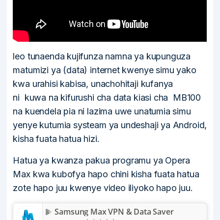
leo tunaenda kujifunza namna ya kupunguza
matumizi ya (data) internet kwenye simu yako
kwa urahisi kabisa, unachohitaji kufanya
ni kuwa na kifurushi cha data kiasi cha MB100
na kuendela pia ni lazima uwe unatumia simu
yenye kutumia systeam ya undeshaji ya Android,
kisha fuata hatua hizi.
Hatua ya kwanza pakua programu ya Opera
Max kwa kubofya hapo chini kisha fuata hatua
zote hapo juu kwenye video iliyoko hapo juu.
Samsung Max VPN & Data Saver