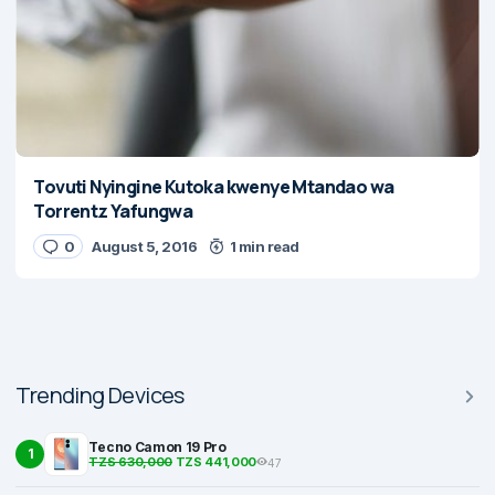
Tovuti Nyingine Kutoka kwenye Mtandao wa
Torrentz Yafungwa
0
August 5, 2016
1 min read
Trending Devices
Tecno Camon 19 Pro
1
TZS 630,000
TZS 441,000
47