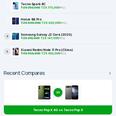
Tecno Spark 8C
2
TZS 250,000
TZS 175,000
43
Honor 8A Pro
3
TZS 600,000
TZS 420,000
40
Samsung Galaxy J2 Core (2020)
4
TZS 210,000
TZS 147,000
38
Xiaomi Redmi Note 11 Pro (China)
5
TZS 650,000
TZS 455,000
38
Recent Compares
VS
Tecno Pop X 4G vs Tecno Pop X