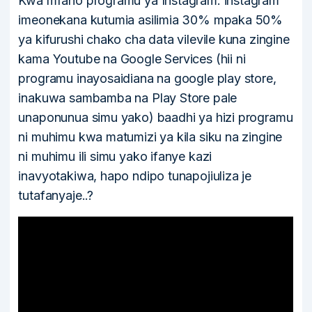
Kwa mfano programu ya Instagram: instagram
imeonekana kutumia asilimia 30% mpaka 50%
ya kifurushi chako cha data vilevile kuna zingine
kama Youtube na Google Services (hii ni
programu inayosaidiana na google play store,
inakuwa sambamba na Play Store pale
unaponunua simu yako) baadhi ya hizi programu
ni muhimu kwa matumizi ya kila siku na zingine
ni muhimu ili simu yako ifanye kazi
inavyotakiwa, hapo ndipo tunapojiuliza je
tutafanyaje..?