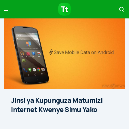
Products
Compare
Articles
Type to start searching…
Jinsi ya Kupunguza Matumizi
Internet Kwenye Simu Yako