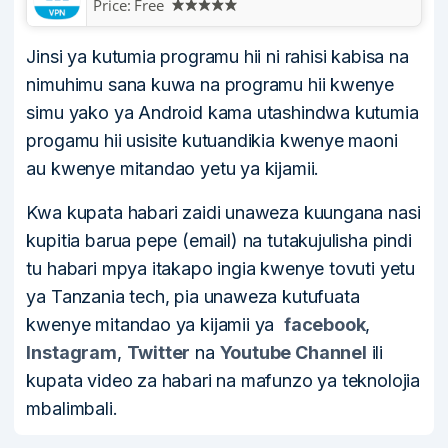
Price:
Free
Jinsi ya kutumia programu hii ni rahisi kabisa na
nimuhimu sana kuwa na programu hii kwenye
simu yako ya Android kama utashindwa kutumia
progamu hii usisite kutuandikia kwenye maoni
au kwenye mitandao yetu ya kijamii.
Kwa kupata habari zaidi unaweza kuungana nasi
kupitia barua pepe (email) na tutakujulisha pindi
tu habari mpya itakapo ingia kwenye tovuti yetu
ya Tanzania tech, pia unaweza kutufuata
kwenye mitandao ya kijamii ya
facebook
,
Instagram
,
Twitter
na
Youtube Channel
ili
kupata video za habari na mafunzo ya teknolojia
mbalimbali.