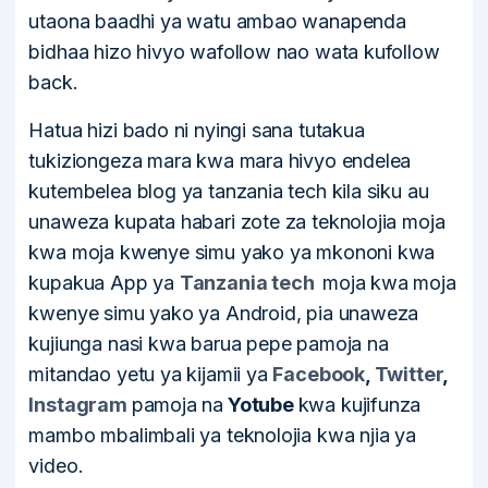
utaona baadhi ya watu ambao wanapenda
bidhaa hizo hivyo wafollow nao wata kufollow
back.
Hatua hizi bado ni nyingi sana tutakua
tukiziongeza mara kwa mara hivyo endelea
kutembelea blog ya tanzania tech kila siku au
unaweza kupata habari zote za teknolojia moja
kwa moja kwenye simu yako ya mkononi kwa
kupakua App ya
Tanzania tech
moja kwa moja
kwenye simu yako ya Android, pia unaweza
kujiunga nasi kwa barua pepe pamoja na
mitandao yetu ya kijamii ya
Facebook
,
Twitter
,
Instagram
pamoja na
Yotube
kwa kujifunza
mambo mbalimbali ya teknolojia kwa njia ya
video.