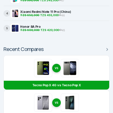
TZS 350,000
TZS 245,000
47
Xiaomi Redmi Note 11 Pro (China)
4
TZS 650,000
TZS 455,000
46
Honor 8A Pro
5
TZS 600,000
TZS 420,000
45
Recent Compares
VS
Tecno Pop X 4G vs Tecno Pop X
VS