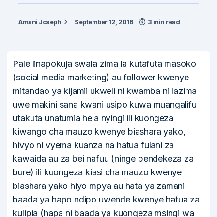
Amani Joseph
September 12, 2016
3 min read
Pale linapokuja swala zima la kutafuta masoko
(social media marketing) au follower kwenye
mitandao ya kijamii ukweli ni kwamba ni lazima
uwe makini sana kwani usipo kuwa muangalifu
utakuta unatumia hela nyingi ili kuongeza
kiwango cha mauzo kwenye biashara yako,
hivyo ni vyema kuanza na hatua fulani za
kawaida au za bei nafuu (ninge pendekeza za
bure) ili kuongeza kiasi cha mauzo kwenye
biashara yako hiyo mpya au hata ya zamani
baada ya hapo ndipo uwende kwenye hatua za
kulipia (hapa ni baada ya kuongeza msingi wa