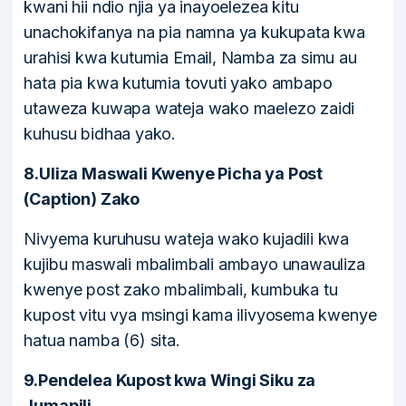
kwani hii ndio njia ya inayoelezea kitu
unachokifanya na pia namna ya kukupata kwa
urahisi kwa kutumia Email, Namba za simu au
hata pia kwa kutumia tovuti yako ambapo
utaweza kuwapa wateja wako maelezo zaidi
kuhusu bidhaa yako.
8.Uliza Maswali Kwenye Picha ya Post
(Caption) Zako
Nivyema kuruhusu wateja wako kujadili kwa
kujibu maswali mbalimbali ambayo unawauliza
kwenye post zako mbalimbali, kumbuka tu
kupost vitu vya msingi kama ilivyosema kwenye
hatua namba (6) sita.
9.Pendelea Kupost kwa Wingi Siku za
Jumapili