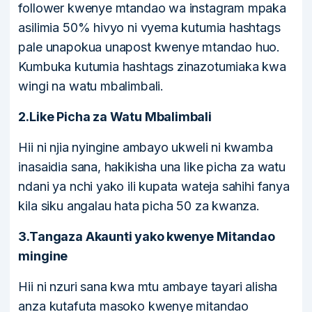
follower kwenye mtandao wa instagram mpaka
asilimia 50% hivyo ni vyema kutumia hashtags
pale unapokua unapost kwenye mtandao huo.
Kumbuka kutumia hashtags zinazotumiaka kwa
wingi na watu mbalimbali.
2.Like Picha za Watu Mbalimbali
Hii ni njia nyingine ambayo ukweli ni kwamba
inasaidia sana, hakikisha una like picha za watu
ndani ya nchi yako ili kupata wateja sahihi fanya
kila siku angalau hata picha 50 za kwanza.
3.Tangaza Akaunti yako kwenye Mitandao
mingine
Hii ni nzuri sana kwa mtu ambaye tayari alisha
anza kutafuta masoko kwenye mitandao