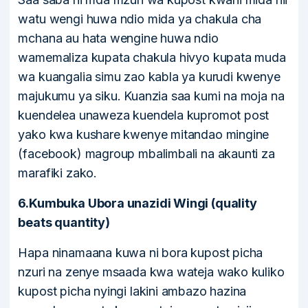
watu wengi huwa ndio mida ya chakula cha
mchana au hata wengine huwa ndio
wamemaliza kupata chakula hivyo kupata muda
wa kuangalia simu zao kabla ya kurudi kwenye
majukumu ya siku. Kuanzia saa kumi na moja na
kuendelea unaweza kuendela kupromot post
yako kwa kushare kwenye mitandao mingine
(facebook) magroup mbalimbali na akaunti za
marafiki zako.
6.Kumbuka Ubora unazidi Wingi (quality
beats quantity)
Hapa ninamaana kuwa ni bora kupost picha
nzuri na zenye msaada kwa wateja wako kuliko
kupost picha nyingi lakini ambazo hazina