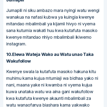
Jumapili ni siku ambazo mara nyingi watu wengi
wanakua na nafasi kubwa ya kuingia kwenye
mitandao mbalimbali ya kijamii hivyo ni vyema
sana kutumia wakati huu kwa kutafuta masoko
kwenye mitandao nhiyo mbalimbali ikiwemo
instagram.
10.Elewa Wateja Wako au Watu unao Taka
Wakufollow
Kwenye swala la kutafuta masoko hakuna kitu
muhimu kama kujua mtumiaji wa bidhaa yako ni
nani, maana yake ni kwamba ni vyema kujua
kuwa unataka watu wa aina gani wakufollow
kwa kutafuta kwenye akaunti mbalimbali za
watu wanaofanya biashara kama yakwako