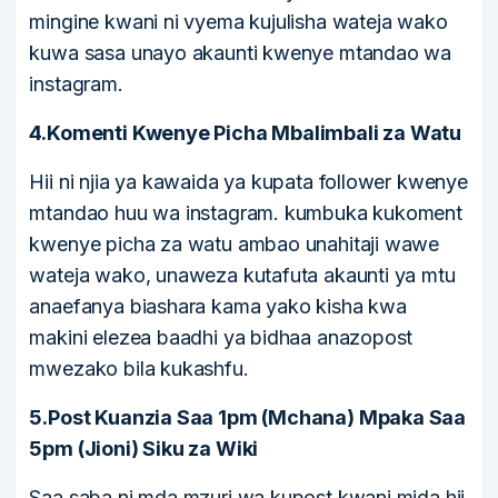
mingine kwani ni vyema kujulisha wateja wako
kuwa sasa unayo akaunti kwenye mtandao wa
instagram.
4.Komenti Kwenye Picha Mbalimbali za Watu
Hii ni njia ya kawaida ya kupata follower kwenye
mtandao huu wa instagram. kumbuka kukoment
kwenye picha za watu ambao unahitaji wawe
wateja wako, unaweza kutafuta akaunti ya mtu
anaefanya biashara kama yako kisha kwa
makini elezea baadhi ya bidhaa anazopost
mwezako bila kukashfu.
5.Post Kuanzia Saa 1pm (Mchana) Mpaka Saa
5pm (Jioni) Siku za Wiki
Saa saba ni mda mzuri wa kupost kwani mida hii