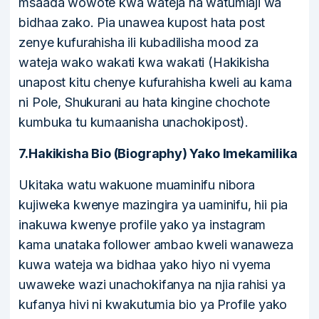
msaada wowote kwa wateja na watumiaji wa
bidhaa zako. Pia unawea kupost hata post
zenye kufurahisha ili kubadilisha mood za
wateja wako wakati kwa wakati (Hakikisha
unapost kitu chenye kufurahisha kweli au kama
ni Pole, Shukurani au hata kingine chochote
kumbuka tu kumaanisha unachokipost).
7.Hakikisha Bio (Biography) Yako Imekamilika
Ukitaka watu wakuone muaminifu nibora
kujiweka kwenye mazingira ya uaminifu, hii pia
inakuwa kwenye profile yako ya instagram
kama unataka follower ambao kweli wanaweza
kuwa wateja wa bidhaa yako hiyo ni vyema
uwaweke wazi unachokifanya na njia rahisi ya
kufanya hivi ni kwakutumia bio ya Profile yako