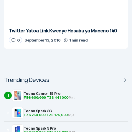
Twitter Yatoa Link Kwenye Hesabu ya Maneno 140
0
September 13, 2016
1 min read
Trending Devices
Tecno Camon 19 Pro
1
TZS 630,000
TZS 441,000
60
Tecno Spark 8C
2
TZS 250,000
TZS 175,000
54
Tecno Spark 5 Pro
3