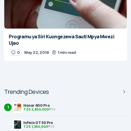
Programu ya Siri Kuongezewa Sauti Mpya Mwezi
Ujao
0
May 22, 2018
1 min read
Trending Devices
Honor 600 Pro
1
TZS 2,850,000
39
Infinix GT 50 Pro
2
TZS 1,350,000
39