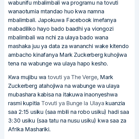
wabunifu mbalimbali wa programu na tovuti
wanaotumia mtandao huo kwa namna
mbalimbali. Japokuwa Facebook imefanya
mabadiliko hayo bado baadhi ya viongozi
mbalimbali wa nchi za ulaya bado wana
mashaka juu ya data za wananchi wake kitendo
ambacho kinafanya Mark Zuckerberg kuhojiwa
tena na wabunge wa ulaya hapo kesho.
Kwa mujibu wa
tovuti ya The Verge
, Mark
Zuckerberg atahojiwa na wabunge wa ulaya
mubashara kabisa na itakuwa inaonyeshwa
rasmi kupitia
Tovuti ya Bunge la Ulaya
kuanzia
saa 2:15 usiku (saa mbili na robo usiku) hadi saa
3:30 usiku (saa tatu na nusu usiku) kwa saa za
Afrika Mashariki.