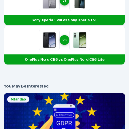
VS
Sony Xperia 1 VIII vs Sony Xperia 1 VII
VS
OnePlus Nord CE6 vs OnePlus Nord CE6 Lite
You May Be Interested
Mtandao