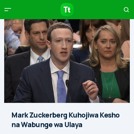
Products
Compare
Articles
Type to start searching…
Mark Zuckerberg Kuhojiwa Kesho
na Wabunge wa Ulaya