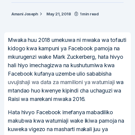
Amani Joseph
May 21, 2018
1 min read
Mwaka huu 2018 umekuwa ni mwaka wa tofauti
kidogo kwa kampuni ya Facebook pamoja na
mkurugenzi wake Mark Zuckerberg, hata hivyo
hali hiyo imechagizwa na kushutumiwa kwa
Facebook kufanya uzembe ulio sababisha
uvujishaji wa data za mamilioni ya watumiaji
wa
mtandao huo kwenye kipindi cha uchaguzi wa
Raisi wa marekani mwaka 2016.
Hata hivyo Facebook imefanya mabadiliko
makubwa kwa watumiaji wake ikiwa pamoja na
kuweka vigezo na masharti makali juu ya