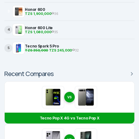
Honor 600
3
TZS 1,900,000
36
Honor 600 Lite
4
TZS 1,080,000
35
Tecno Spark 5 Pro
5
TZS 350,000
TZS 245,000
32
Recent Compares
VS
Tecno Pop X 4G vs Tecno Pop X