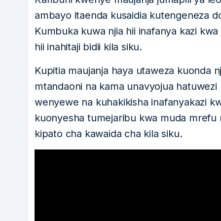
ambayo itaenda kusaidia kutengeneza dol
Kumbuka kuwa njia hii inafanya kazi kwa as
hii inahitaji bidii kila siku.
Kupitia maujanja haya utaweza kuonda nj
mtandaoni na kama unavyojua hatuwezi k
wenyewe na kuhakikisha inafanyakazi kwa a
kuonyesha tumejaribu kwa muda mrefu n
kipato cha kawaida cha kila siku.