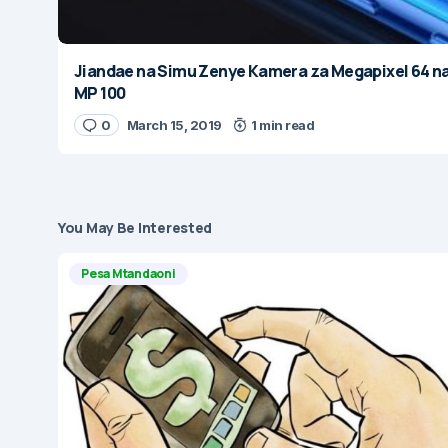
Jiandae na Simu Zenye Kamera za Megapixel 64 n
MP 100
0
March 15, 2019
1 min read
You May Be Interested
Pesa Mtandaoni