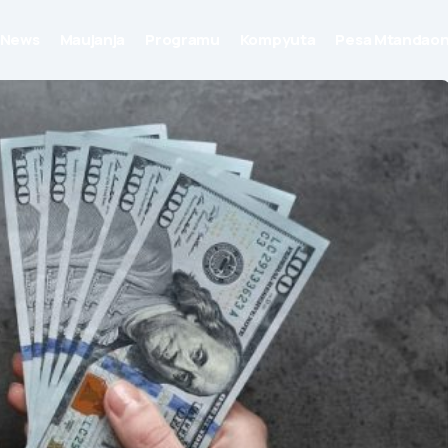
News
Maujanja
Programu
Kompyuta
Pesa Mtandaon