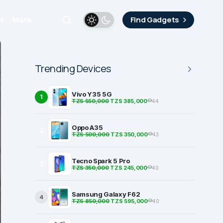
i
More
Find Gadgets
Trending Devices
Vivo Y35 5G
1
TZS 550,000
TZS 385,000
44
Oppo A35
2
TZS 500,000
TZS 350,000
43
Tecno Spark 5 Pro
3
TZS 350,000
TZS 245,000
40
Samsung Galaxy F62
4
TZS 850,000
TZS 595,000
40