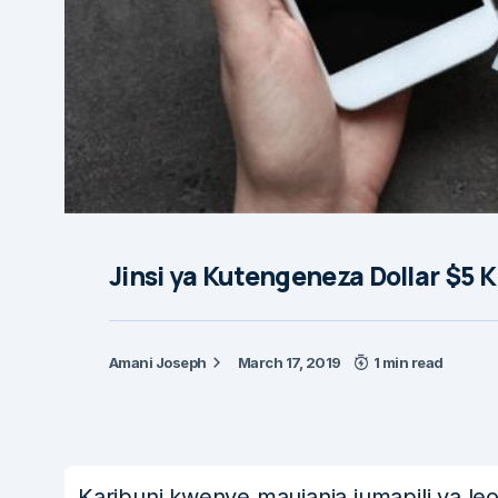
Jinsi ya Kutengeneza Dollar $5
Amani Joseph
March 17, 2019
1 min read
Karibuni kwenye maujanja jumapili ya leo