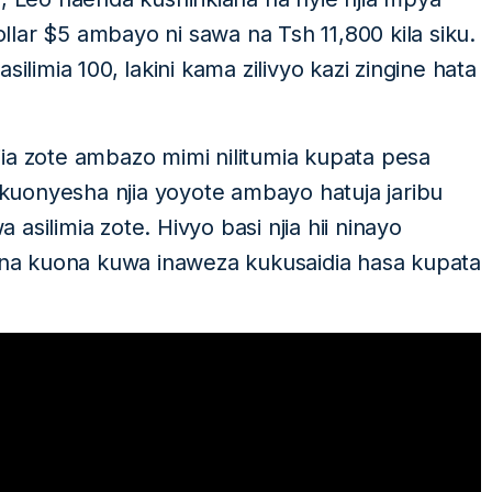
lar $5 ambayo ni sawa na Tsh 11,800 kila siku.
ilimia 100, lakini kama zilivyo kazi zingine hata
ia zote ambazo mimi nilitumia kupata pesa
uonyesha njia yoyote ambayo hatuja jaribu
silimia zote. Hivyo basi njia hii ninayo
a kuona kuwa inaweza kukusaidia hasa kupata