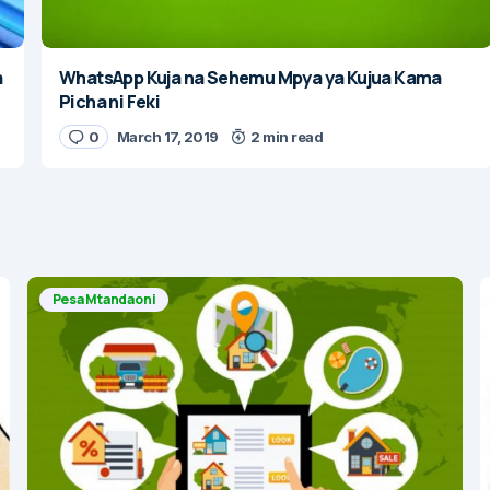
a
WhatsApp Kuja na Sehemu Mpya ya Kujua Kama
Picha ni Feki
0
March 17, 2019
2 min read
Pesa Mtandaoni