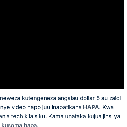
meweza kutengeneza angalau dollar 5 au zaidi
wenye video hapo juu inapatikana
HAPA
. Kwa
ia tech kila siku. Kama unataka kujua jinsi ya
 kusoma hapa
.