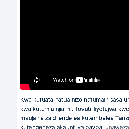
Kwa kufuata hatua hizo natumain sasa u
kwa kutumia njia hii. Tovuti iliyotajwa k
maujanja zaidi endelea kutembelea Tanzan
kutengeneza akaunti ya paypal
unaweza