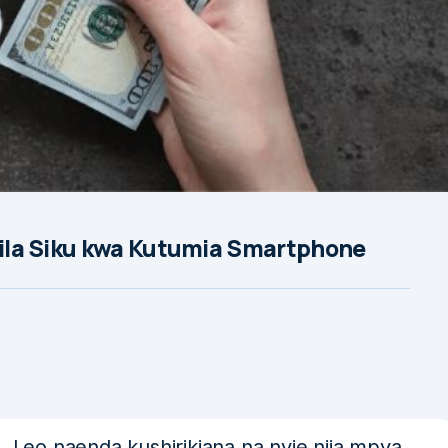
 Kila Siku kwa Kutumia Smartphone
, Leo naenda kushirikiana na nyie njia mpya