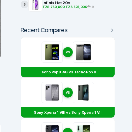
Infinix Hot 20s
5
TZS 750,000
TZS 525,000
40
Recent Compares
VS
Tecno Pop X 4G vs Tecno Pop X
VS
Sony Xperia 1 VIII vs Sony Xperia 1 VII