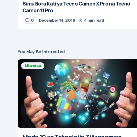
Simu Bora Kati ya Tecno Camon X Pro na Tecno
Camon 11 Pro
0
December 14, 2018
4 min read
You May Be Interested
Mtandao
Mada 10 za Teknolojia Zilizosomwa