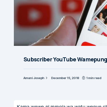
Subscriber YouTube Wamepungu
Amani Joseph
December 15, 2018
1 min read
Kama wewe ni mmoja wa watu wenye cha