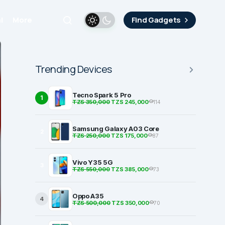
i
More
Find Gadgets
Trending Devices
Tecno Spark 5 Pro
1
TZS 350,000
TZS 245,000
114
Samsung Galaxy A03 Core
2
TZS 250,000
TZS 175,000
87
Vivo Y35 5G
3
TZS 550,000
TZS 385,000
73
Oppo A35
4
TZS 500,000
TZS 350,000
70