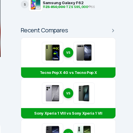
Samsung Galaxy F62
5
TZS 850,000
TZS 595,000
66
Recent Compares
VS
Tecno Pop X 4G vs Tecno Pop X
VS
Sony Xperia 1 VIII vs Sony Xperia 1 VII