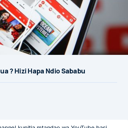
a ? Hizi Hapa Ndio Sababu
nnel kupitia mtandao wa YouTube basi