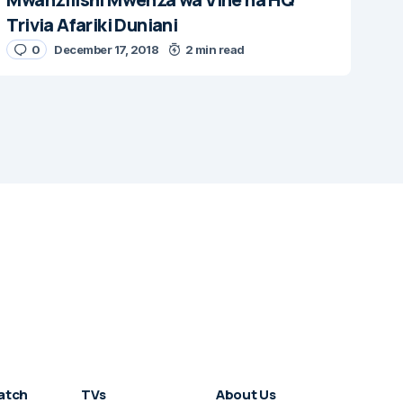
Trivia Afariki Duniani
0
December 17, 2018
2 min read
atch
TVs
About Us