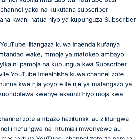
channel yako na kukutana subscriber
ana kwani hatua hiyo ya kupunguza Subscriber
i YouTube ilitangaza kuwa inaenda kufanya
ye mtandao wake, mmoja ya matokeo ambayo
nyika ni pamoja na kupungua kwa Subscriber
vile YouTube imeainisha kuwa channel zote
unua kwa njia yoyote ile nje ya matangazo ya
kuondolewa kwenye akaunti hiyo moja kwa
channel zote ambazo hazitumiki au zilifungwa
nnel imefungwa na mtumiaji mwenyewe au
a masharti ya YouTube, channel zote za namna