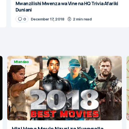
Mwanzilishi Mwenza wa Vine na HQ Trivia Afariki
Duniani
0
December 17, 2018
2 min read
Mtandao
Hizi Hapa Movie Nzuri za Kuangalia