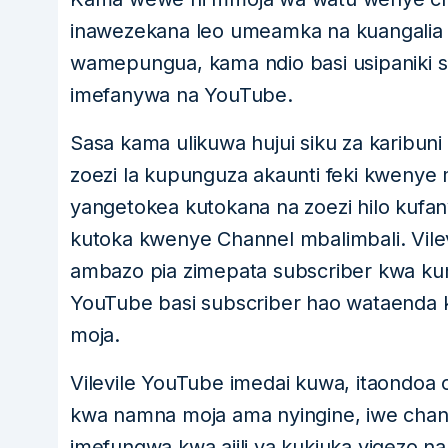
inawezekana leo umeamka na kuangalia 
wamepungua, kama ndio basi usipaniki s
imefanywa na YouTube.
Sasa kama ulikuwa hujui siku za karibun
zoezi la kupunguza akaunti feki kwen
yangetokea kutokana na zoezi hilo kufa
kutoka kwenye Channel mbalimbali. Vile
ambazo pia zimepata subscriber kwa kun
YouTube basi subscriber hao wataenda 
moja.
Vilevile YouTube imedai kuwa, itaondoa 
kwa namna moja ama nyingine, iwe cha
imefungwa kwa ajili ya kukiuka vigezo n