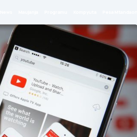
News
Maujanja
Programu
Kompyuta
Pesa Mtandaon