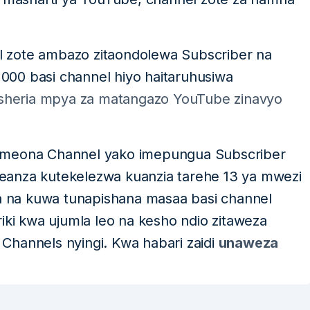
 zote ambazo zitaondolewa Subscriber na
 1000 basi channel hiyo haitaruhusiwa
sheria mpya za matangazo YouTube zinavyo
 umeona Channel yako imepungua Subscriber
limeanza kutekelezwa kuanzia tarehe 13 ya mwezi
na na kuwa tunapishana masaa basi channel
iki kwa ujumla leo na kesho ndio zitaweza
Channels nyingi. Kwa habari zaidi
unaweza