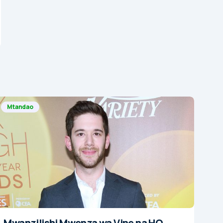
Mtandao
Mwanzilishi Mwenza wa Vine na HQ