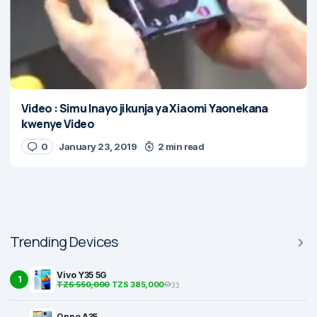
Video : Simu Inayo jikunja ya Xiaomi Yaonekana
kwenye Video
0
January 23, 2019
2 min read
Trending Devices
Vivo Y35 5G
1
TZS 550,000
TZS 385,000
33
Oppo A35