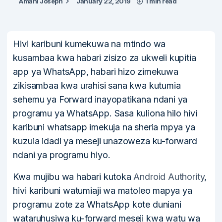
Amani Joseph
January 22, 2019
1 min read
Hivi karibuni kumekuwa na mtindo wa
kusambaa kwa habari zisizo za ukweli kupitia
app ya WhatsApp, habari hizo zimekuwa
zikisambaa kwa urahisi sana kwa kutumia
sehemu ya Forward inayopatikana ndani ya
programu ya WhatsApp. Sasa kuliona hilo hivi
karibuni whatsapp imekuja na sheria mpya ya
kuzuia idadi ya meseji unazoweza ku-forward
ndani ya programu hiyo.
Kwa mujibu wa habari kutoka
Android Authority
,
hivi karibuni watumiaji wa matoleo mapya ya
programu zote za WhatsApp kote duniani
wataruhusiwa ku-forward meseji kwa watu wa