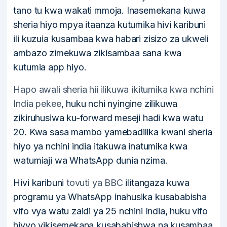
tano tu kwa wakati mmoja. Inasemekana kuwa
sheria hiyo mpya itaanza kutumika hivi karibuni
ili kuzuia kusambaa kwa habari zisizo za ukweli
ambazo zimekuwa zikisambaa sana kwa
kutumia app hiyo.
Hapo awali sheria hii ilikuwa ikitumika kwa nchini
India pekee
, huku nchi nyingine zilikuwa
zikiruhusiwa ku-forward meseji hadi kwa watu
20. Kwa sasa mambo yamebadilika kwani sheria
hiyo ya nchini india itakuwa inatumika kwa
watumiaji wa WhatsApp dunia nzima.
Hivi karibuni
tovuti ya BBC
ilitangaza kuwa
programu ya WhatsApp inahusika kusababisha
vifo vya watu zaidi ya 25 nchini India, huku vifo
hivyo vikisemekana kusababishwa na kusambaa