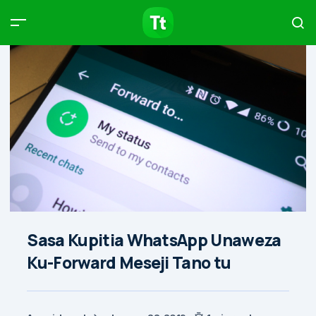
Products
Compare
Articles
Type to start searching…
Sasa Kupitia WhatsApp Unaweza
Ku-Forward Meseji Tano tu