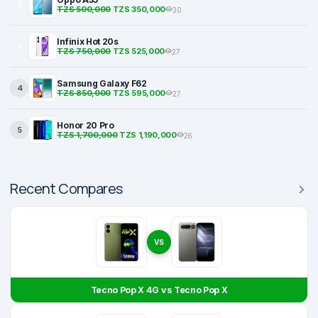
2
TZS 500,000
TZS 350,000
30
Infinix Hot 20s
3
TZS 750,000
TZS 525,000
27
Samsung Galaxy F62
4
TZS 850,000
TZS 595,000
27
Honor 20 Pro
5
TZS 1,700,000
TZS 1,190,000
26
Recent Compares
VS
Tecno Pop X 4G vs Tecno Pop X