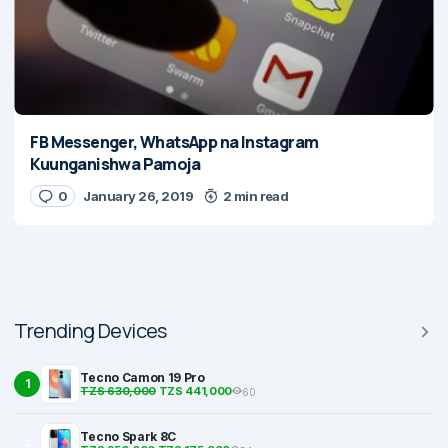
FB Messenger, WhatsApp na Instagram
Kuunganishwa Pamoja
0
January 26, 2019
2 min read
Trending Devices
Tecno Camon 19 Pro
1
TZS 630,000
TZS 441,000
60
Tecno Spark 8C
2