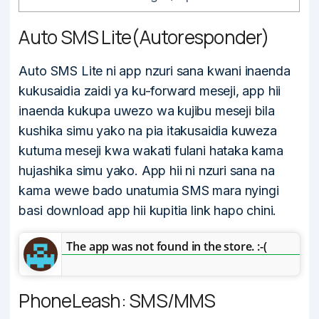
Auto SMS Lite(Autoresponder)
Auto SMS Lite ni app nzuri sana kwani inaenda
kukusaidia zaidi ya ku-forward meseji, app hii
inaenda kukupa uwezo wa kujibu meseji bila
kushika simu yako na pia itakusaidia kuweza
kutuma meseji kwa wakati fulani hataka kama
hujashika simu yako. App hii ni nzuri sana na
kama wewe bado unatumia SMS mara nyingi
basi download app hii kupitia link hapo chini.
The app was not found in the store. :-(
PhoneLeash: SMS/MMS