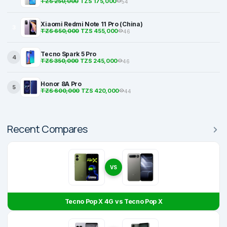
TZS 250,000
TZS 175,000
54
Xiaomi Redmi Note 11 Pro (China)
3
TZS 650,000
TZS 455,000
46
Tecno Spark 5 Pro
4
TZS 350,000
TZS 245,000
46
Honor 8A Pro
5
TZS 600,000
TZS 420,000
44
Recent Compares
VS
Tecno Pop X 4G vs Tecno Pop X