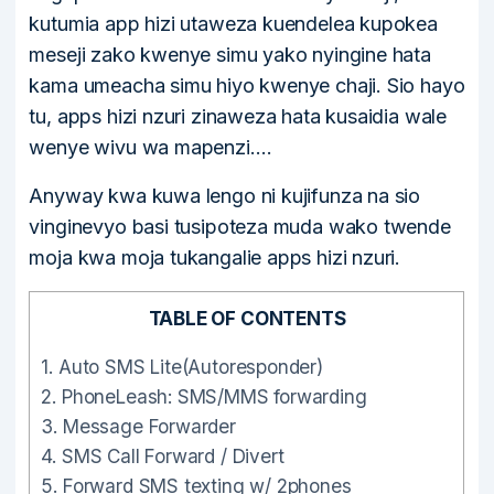
kutumia app hizi utaweza kuendelea kupokea
meseji zako kwenye simu yako nyingine hata
kama umeacha simu hiyo kwenye chaji. Sio hayo
tu, apps hizi nzuri zinaweza hata kusaidia wale
wenye wivu wa mapenzi….
Anyway kwa kuwa lengo ni kujifunza na sio
vinginevyo basi tusipoteza muda wako twende
moja kwa moja tukangalie apps hizi nzuri.
TABLE OF CONTENTS
1.
Auto SMS Lite(Autoresponder)
2.
PhoneLeash: SMS/MMS forwarding
3.
Message Forwarder
4.
SMS Call Forward / Divert
5.
Forward SMS texting w/ 2phones