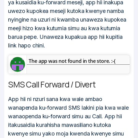
ya kusaidia ku-forward meseji, app hii inakupa
uwezo kupokea meseji kutoka kwenye namba
nyingine na uzuri ni kwamba unaweza kupokea
meeji hizo kwa kutumia simu au kwa kutumia
barua pepe. Unaweza kupakua app hii kupitia
link hapo chini.
The app was not found in the store. :-(
SMS Call Forward / Divert
App hii ni nzuri sana kwa wale ambao
wanapenda ku-forward SMS lakini pia kwa wale
wanaopenda ku-forward simu au Call. App hii
itakusaidia kurahisha mawasiliano kutoka
kwenye simu yako moja kwenda kwenye simu