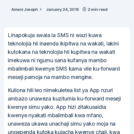
Amani Joseph
January 24, 2019
2 min read
Linapokuja swala la SMS ni wazi kuwa
teknolojia hii inaenda ikipitwa na wakati, lakini
kutokana na teknolojia hii kupitwa na wakati
imekuwa ni ngumu sana kufanya mambo
mbalimbali kwenye SMS kama vile ku-forward
meseji pamoja na mambo mengine.
Kuliona hili leo nimekuletea list ya App nzuri
ambazo unaweza kuzitumia ku-forward meseji
kwenye simu yako. App hizi zitakusaidia
kwenye nyakati mbalimbali kwa mfano,
unaweza ukawa unachaji simu yako moja na
ungependa kutoka kuiacha kwenye chaji, kwa