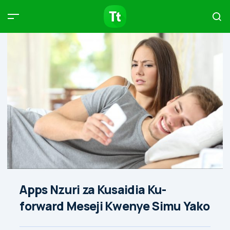
Products
Compare
Articles
Type to start searching…
Apps Nzuri za Kusaidia Ku-
forward Meseji Kwenye Simu Yako