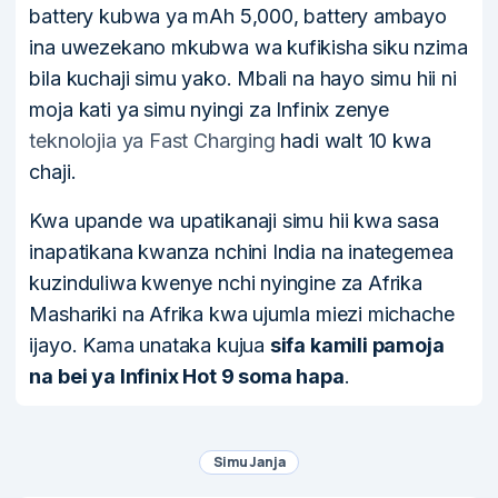
battery kubwa ya mAh 5,000, battery ambayo
ina uwezekano mkubwa wa kufikisha siku nzima
bila kuchaji simu yako. Mbali na hayo simu hii ni
moja kati ya simu nyingi za Infinix zenye
teknolojia ya Fast Charging
hadi walt 10 kwa
chaji.
Kwa upande wa upatikanaji simu hii kwa sasa
inapatikana kwanza nchini India na inategemea
kuzinduliwa kwenye nchi nyingine za Afrika
Mashariki na Afrika kwa ujumla miezi michache
ijayo. Kama unataka kujua
sifa kamili pamoja
na bei ya Infinix Hot 9 soma hapa
.
Simu Janja