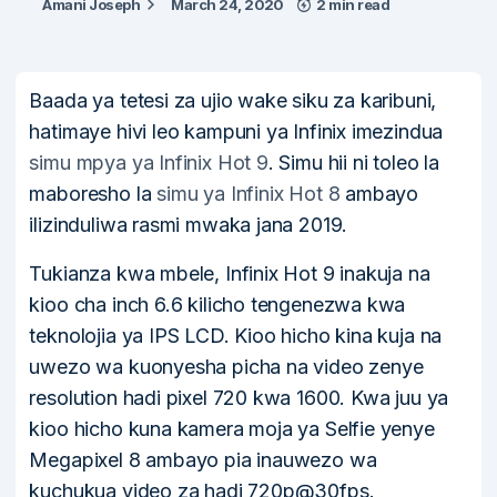
Amani Joseph
March 24, 2020
2 min read
Baada ya tetesi za ujio wake siku za karibuni,
hatimaye hivi leo kampuni ya Infinix imezindua
simu mpya ya Infinix Hot 9
. Simu hii ni toleo la
maboresho la
simu ya Infinix Hot 8
ambayo
ilizinduliwa rasmi mwaka jana 2019.
Tukianza kwa mbele, Infinix Hot 9 inakuja na
kioo cha inch 6.6 kilicho tengenezwa kwa
teknolojia ya IPS LCD. Kioo hicho kina kuja na
uwezo wa kuonyesha picha na video zenye
resolution hadi pixel 720 kwa 1600. Kwa juu ya
kioo hicho kuna kamera moja ya Selfie yenye
Megapixel 8 ambayo pia inauwezo wa
kuchukua video za hadi 720p@30fps.