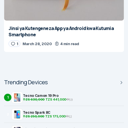
Jinsi ya Kutengeneza App ya Android kwa Kutumia
Smartphone
1
March 28, 2020
4 min read
Trending Devices
Tecno Camon 19 Pro
1
TZS 630,000
TZS 441,000
59
Tecno Spark 8C
2
TZS 250,000
TZS 175,000
52