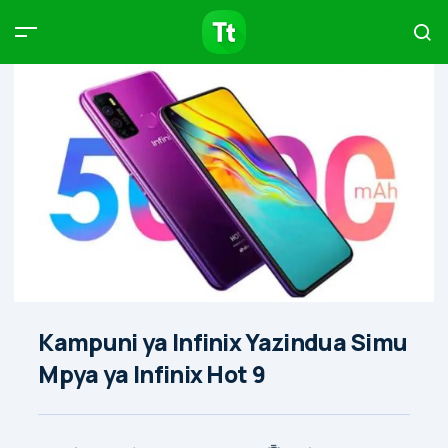
Products
Compare
Articles
Type to start searching…
Kampuni ya Infinix Yazindua Simu
Mpya ya Infinix Hot 9