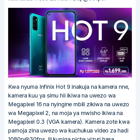
Kwa nyuma Infinix Hot 9 inakuja na kamera nne,
kamera kuu ya simu hii ikiwa na uwezo wa
Megapixel 16 na nyingine mbili zikiwa na uwezo
wa Megapixel 2, na moja ya mwisho ikiwa na
Megapixel 0.3 (VGA kamera). Kamera zote kwa
pamoja zina uwezo wa kuchukua video za hadi
1080p@30fps. Ili kupiga picha vizuri hasa