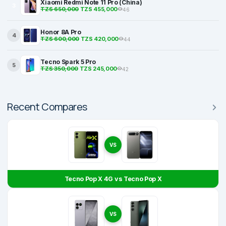
Xiaomi Redmi Note 11 Pro (China)
3
TZS 650,000
TZS 455,000
46
Honor 8A Pro
4
TZS 600,000
TZS 420,000
44
Tecno Spark 5 Pro
5
TZS 350,000
TZS 245,000
42
Recent Compares
VS
Tecno Pop X 4G vs Tecno Pop X
VS