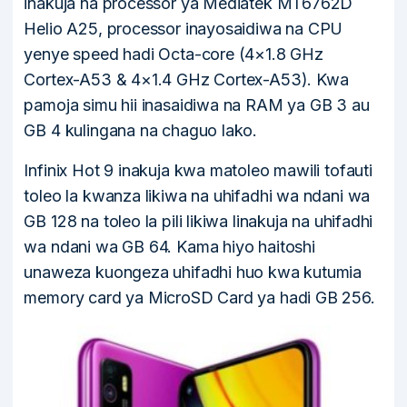
inakuja na processor ya Mediatek MT6762D
Helio A25, processor inayosaidiwa na CPU
yenye speed hadi Octa-core (4×1.8 GHz
Cortex-A53 & 4×1.4 GHz Cortex-A53). Kwa
pamoja simu hii inasaidiwa na RAM ya GB 3 au
GB 4 kulingana na chaguo lako.
Infinix Hot 9 inakuja kwa matoleo mawili tofauti
toleo la kwanza likiwa na uhifadhi wa ndani wa
GB 128 na toleo la pili likiwa linakuja na uhifadhi
wa ndani wa GB 64. Kama hiyo haitoshi
unaweza kuongeza uhifadhi huo kwa kutumia
memory card ya MicroSD Card ya hadi GB 256.