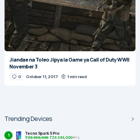
Jiandae na Toleo Jipya la Game ya Call of Duty WWII
November 3
0
October 11, 2017
1 min read
Trending Devices
Tecno Spark 5 Pro
1
TZS 350,000
TZS 245,000
76