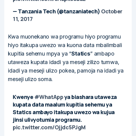
— Tanzania Tech (@tanzaniatech)
October
11, 2017
Kwa muonekano wa programu hiyo programu
hiyo itakupa uwezo wa kuona data mbalimbali
kupitia sehemu mpya ya “
Statics
” ambapo
utaweza kupata idadi ya meseji zilizo tumwa,
idadi ya meseji ulizo pokea, pamoja na idadi ya
meseji ulizo soma.
Kwenye
#WhatApp
ya biashara utaweza
kupata data maalum kupitia sehemu ya
Statics ambayo itakupa uwezo wa kujua
jinsi ulivyotumia programu.
pic.twitter.com/Ojjdc5PJgM