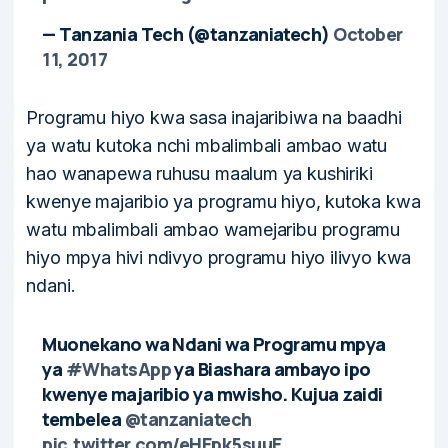
— Tanzania Tech (@tanzaniatech)
October
11, 2017
Programu hiyo kwa sasa inajaribiwa na baadhi
ya watu kutoka nchi mbalimbali ambao watu
hao wanapewa ruhusu maalum ya kushiriki
kwenye majaribio ya programu hiyo, kutoka kwa
watu mbalimbali ambao wamejaribu programu
hiyo mpya hivi ndivyo programu hiyo ilivyo kwa
ndani.
Muonekano wa Ndani wa Programu mpya
ya
#WhatsApp
ya Biashara ambayo ipo
kwenye majaribio ya mwisho. Kujua zaidi
tembelea
@tanzaniatech
pic.twitter.com/eHEpk5suuE