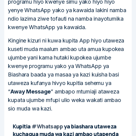
programu hiyo kwenye simu yako hiyo hiyo
yenye WhatsApp yako ya kawaida lakini namba
ndio lazima ziwe tofauti na namba inayotumika
kwenye WhatsApp ya kawaida.
Kingine kizuri ni kuwa kupita App hiyo utaweza
kuseti muda maalum ambao uta amua kupokea
ujumbe yani kama hutaki kupokea ujumbe
kwenye programu yako ya WhatsApp ya
Biashara baada ya masaa ya kazi kuisha basi
utaweza kufanya hivyo kupitia sehemu ya
“
Away
Message
” ambapo mtumiaji ataweza
kupata ujumbe mfupi ulio weka wakati ambao
sio muda wa kazi.
Kupitia
#Whatsapp
ya biashara utaweza
kuchagua muda wa kazi ambao utapenda