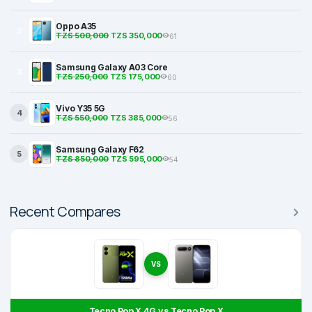
Oppo A35
2
TZS 500,000
TZS 350,000
61
Samsung Galaxy A03 Core
3
TZS 250,000
TZS 175,000
60
Vivo Y35 5G
4
TZS 550,000
TZS 385,000
56
Samsung Galaxy F62
5
TZS 850,000
TZS 595,000
54
Recent Compares
VS
Tecno Pop X 4G vs Tecno Pop X