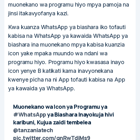
muonekano wa programu hiyo mpya pamoja na
jinsi itakavyofanya kazi.
Kwa kuanza WhatsApp ya biashara iko tofauti
kabisa na WhatsApp ya kawaida WhatsApp ya
biashara ina muonekano mpya kabisa kuanzia
icon yake mpaka muundo wa ndani wa
programu hiyo. Programu hiyo kwasasa inayo
icon yenye B katikati kama inavyonekana
kwenye picha na ni App tofauti kabisa na App
ya kawaida ya WhatsApp.
Muonekano wa Icon ya Programu ya
#WhatsApp
ya Biashara Inayokuja hivi
karibuni, Kujua zaidi tembelea
@tanzaniatech
pic.twitter.com/gnRwTdiMs9