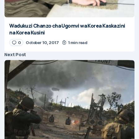
Wadukuzi Chanzo cha Ugomvi wa Korea Kaskazini
na Korea Kusini
0
October 10, 2017
1 min read
Next Post