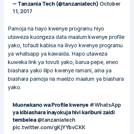
— Tanzania Tech (@tanzaniatech)
October
11, 2017
Pamoja na hayo kwenye programu hiyo
utaweza kuongeza data maalum kwenye profile
yako, tofauti kabisa na ilivyo kwenye programu
ya whatsapp ya kawaida. Hapo utaweza
kuweka link ya tovuti yako, barua pepe, eneo
biashara yako ilipo kwenye ramani, aina ya
biashara pamoja na maelzo maalum ya biashara
yako.
Muonekano wa Profile kwenye
#WhatsApp
ya kibiashara inayokuja hivi karibuni zaidi
tembelea
@tanzaniatech
pic.twitter.com/gKjYYbvCKK