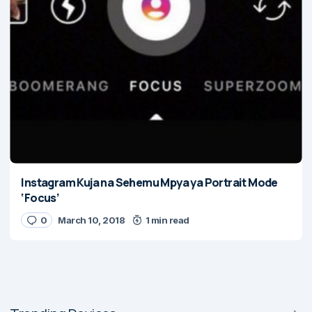
Instagram Kuja na Sehemu Mpya ya Portrait Mode
‘Focus’
0
March 10, 2018
1 min read