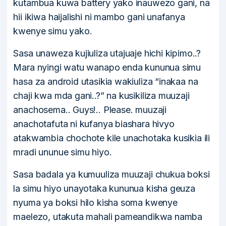
kutambua kuwa battery yako inauwezo gani, na
hii ikiwa haijalishi ni mambo gani unafanya
kwenye simu yako.
Sasa unaweza kujiuliza utajuaje hichi kipimo..?
Mara nyingi watu wanapo enda kununua simu
hasa za android utasikia wakiuliza “inakaa na
chaji kwa mda gani..?” na kusikiliza muuzaji
anachosema.. Guys!.. Please. muuzaji
anachotafuta ni kufanya biashara hivyo
atakwambia chochote kile unachotaka kusikia ili
mradi ununue simu hiyo.
Sasa badala ya kumuuliza muuzaji chukua boksi
la simu hiyo unayotaka kununua kisha geuza
nyuma ya boksi hilo kisha soma kwenye
maelezo, utakuta mahali pameandikwa namba