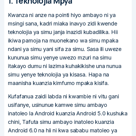
1. Teknolojia Mpya
Kwanza ni anze na pointi hiyo ambayo ni ya
msingi sana, kadri miaka inavyo zidi kwende
teknolojia ya simu janja inazidi kubadilika. Hii
ikiwa pamoja na muonekano wa simu mpaka
ndani ya simu yani sifa za simu. Sasa ili uweze
kununua simu yenye uwezo mzuri na simu
itakayo dumu ni lazima kuhakikishe una nunua
simu yenye teknolojia ya kisasa. Hapa na
maanisha kuanzia kimfumo mpaka kisifa.
Kufafanua zaidi labda ni kwambie ni vitu gani
usifanye, usinunue kamwe simu ambayo
inatoleo la Android kuanzia Android 5.0 kushuka
chini, Tafuta simu ambayo inatoleo kuanzia
Android 6.0 na hii ni kwa sababu matoleo ya