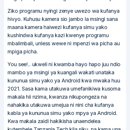
Ziko programu nyingi zenye uwezo wa kufanya
hivyo. Kuhusu kamera sio jambo la msingi sana
maana kamera haiwezi kufanya simu yako
kushindwa kufanya kazi kwenye programu
mbalimbali, unless wewe ni mpenzi wa picha au
mpiga picha.
You see!.. ukweli ni kwamba hayo hapo juu ndio
mambo ya msingi ya kuangali wakati unataka
kununua simu yako ya Android kwa mwaka huu
2021. Sasa kama utakuwa umefanikiwa kusoma
makala hii nzima, kwanza nikupongeza na
nahakika utakuwa umejua ni nini cha kufanya
kabla ya kununua simu yako mpya ya Android.
Kwa makala zaidi hakikisha unaendelea
kutembele Tanzania Tech kila siku, na kama una