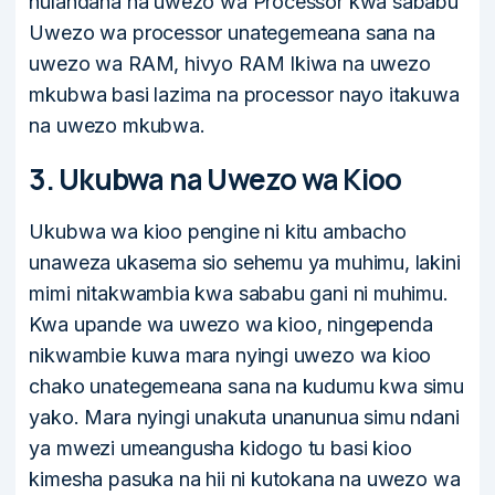
hulandana na uwezo wa Processor kwa sababu
Uwezo wa processor unategemeana sana na
uwezo wa RAM, hivyo RAM Ikiwa na uwezo
mkubwa basi lazima na processor nayo itakuwa
na uwezo mkubwa.
3. Ukubwa na Uwezo wa Kioo
Ukubwa wa kioo pengine ni kitu ambacho
unaweza ukasema sio sehemu ya muhimu, lakini
mimi nitakwambia kwa sababu gani ni muhimu.
Kwa upande wa uwezo wa kioo, ningependa
nikwambie kuwa mara nyingi uwezo wa kioo
chako unategemeana sana na kudumu kwa simu
yako. Mara nyingi unakuta unanunua simu ndani
ya mwezi umeangusha kidogo tu basi kioo
kimesha pasuka na hii ni kutokana na uwezo wa