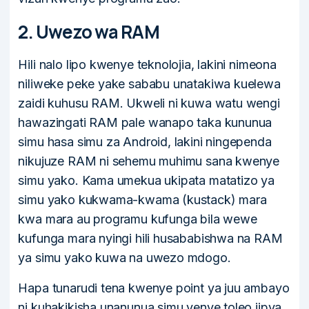
2. Uwezo wa RAM
Hili nalo lipo kwenye teknolojia, lakini nimeona
niliweke peke yake sababu unatakiwa kuelewa
zaidi kuhusu RAM. Ukweli ni kuwa watu wengi
hawazingati RAM pale wanapo taka kununua
simu hasa simu za Android, lakini ningependa
nikujuze RAM ni sehemu muhimu sana kwenye
simu yako. Kama umekua ukipata matatizo ya
simu yako kukwama-kwama (kustack) mara
kwa mara au programu kufunga bila wewe
kufunga mara nyingi hili husababishwa na RAM
ya simu yako kuwa na uwezo mdogo.
Hapa tunarudi tena kwenye point ya juu ambayo
ni kuhakikisha unanunua simu yenye toleo jipya