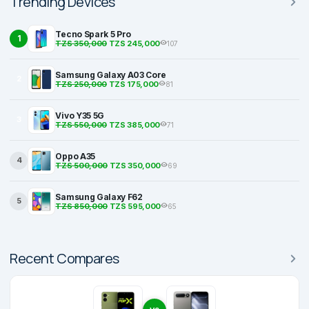
Trending Devices
Tecno Spark 5 Pro
1
TZS 350,000
TZS 245,000
107
Samsung Galaxy A03 Core
2
TZS 250,000
TZS 175,000
81
Vivo Y35 5G
3
TZS 550,000
TZS 385,000
71
Oppo A35
4
TZS 500,000
TZS 350,000
69
Samsung Galaxy F62
5
TZS 850,000
TZS 595,000
65
Recent Compares