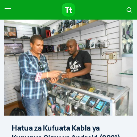
Products
Compare
Articles
Type to start searching…
Hatua za Kufuata Kabla ya