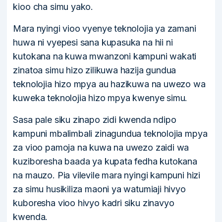
kioo cha simu yako.
Mara nyingi vioo vyenye teknolojia ya zamani
huwa ni vyepesi sana kupasuka na hii ni
kutokana na kuwa mwanzoni kampuni wakati
zinatoa simu hizo zilikuwa hazija gundua
teknolojia hizo mpya au hazikuwa na uwezo wa
kuweka teknolojia hizo mpya kwenye simu.
Sasa pale siku zinapo zidi kwenda ndipo
kampuni mbalimbali zinagundua teknolojia mpya
za vioo pamoja na kuwa na uwezo zaidi wa
kuziboresha baada ya kupata fedha kutokana
na mauzo. Pia vilevile mara nyingi kampuni hizi
za simu husikiliza maoni ya watumiaji hivyo
kuboresha vioo hivyo kadri siku zinavyo
kwenda.