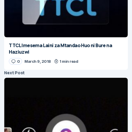
TTCL Imesema Laini za Mtandao Huo ni Bure na
Haziuzwi
0
March 9, 2018
1 min read
Next Post