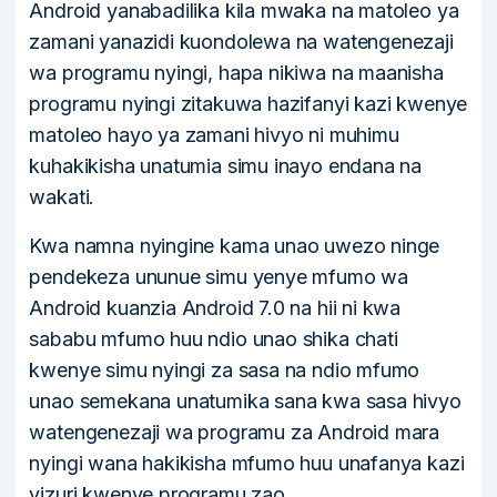
Android yanabadilika kila mwaka na matoleo ya
zamani yanazidi kuondolewa na watengenezaji
wa programu nyingi, hapa nikiwa na maanisha
programu nyingi zitakuwa hazifanyi kazi kwenye
matoleo hayo ya zamani hivyo ni muhimu
kuhakikisha unatumia simu inayo endana na
wakati.
Kwa namna nyingine kama unao uwezo ninge
pendekeza ununue simu yenye mfumo wa
Android kuanzia Android 7.0 na hii ni kwa
sababu mfumo huu ndio unao shika chati
kwenye simu nyingi za sasa na ndio mfumo
unao semekana unatumika sana kwa sasa hivyo
watengenezaji wa programu za Android mara
nyingi wana hakikisha mfumo huu unafanya kazi
vizuri kwenye programu zao.