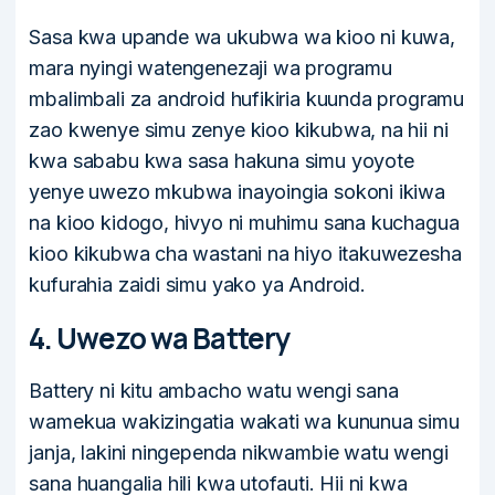
Sasa kwa upande wa ukubwa wa kioo ni kuwa,
mara nyingi watengenezaji wa programu
mbalimbali za android hufikiria kuunda programu
zao kwenye simu zenye kioo kikubwa, na hii ni
kwa sababu kwa sasa hakuna simu yoyote
yenye uwezo mkubwa inayoingia sokoni ikiwa
na kioo kidogo, hivyo ni muhimu sana kuchagua
kioo kikubwa cha wastani na hiyo itakuwezesha
kufurahia zaidi simu yako ya Android.
4. Uwezo wa Battery
Battery ni kitu ambacho watu wengi sana
wamekua wakizingatia wakati wa kununua simu
janja, lakini ningependa nikwambie watu wengi
sana huangalia hili kwa utofauti. Hii ni kwa