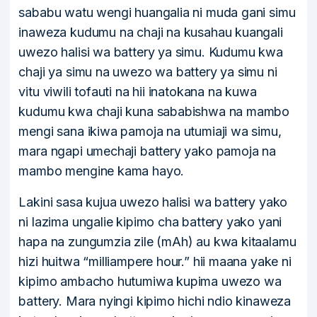
sababu watu wengi huangalia ni muda gani simu
inaweza kudumu na chaji na kusahau kuangali
uwezo halisi wa battery ya simu. Kudumu kwa
chaji ya simu na uwezo wa battery ya simu ni
vitu viwili tofauti na hii inatokana na kuwa
kudumu kwa chaji kuna sababishwa na mambo
mengi sana ikiwa pamoja na utumiaji wa simu,
mara ngapi umechaji battery yako pamoja na
mambo mengine kama hayo.
Lakini sasa kujua uwezo halisi wa battery yako
ni lazima ungalie kipimo cha battery yako yani
hapa na zungumzia zile (mAh) au kwa kitaalamu
hizi huitwa “milliampere hour.” hii maana yake ni
kipimo ambacho hutumiwa kupima uwezo wa
battery. Mara nyingi kipimo hichi ndio kinaweza