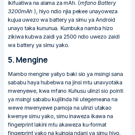
ikifuatiwa na alama za mAh. (
mfano Battery
3200mAh
), hiyo ndio njia pekee unayoweza
kujua uwezo wa battery ya simu ya Android
unayo taka kununua. Kumbuka namba hizo
zikiwa kubwa zaidi ya 2500 ndio uwezo zaidi
wa battery ya simu yako.
5. Mengine
Mambo mengine yaliyo baki sio ya msingi sana
sababu haya hubebwa na jinsi mtu unavyotaka
mwenyewe, kwa mfano Kuhusu ulinzi sio pointi
ya msingi sababu kujilinda hii utegemeana na
wewe mwenyewe pamoja na ulinzi utakao
kwenye simu yako, simu inaweza ikawa na
fingerprint lakini mtu akaweza ku-format
fingerprint yako na kuingia ndani ya simu hiyo.