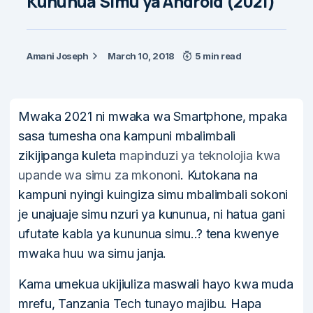
Kununua Simu ya Android (2021)
Amani Joseph
March 10, 2018
5 min read
Mwaka 2021 ni mwaka wa Smartphone, mpaka
sasa tumesha ona kampuni mbalimbali
zikijipanga kuleta
mapinduzi ya teknolojia kwa
upande wa simu za mkononi
. Kutokana na
kampuni nyingi kuingiza simu mbalimbali sokoni
je unajuaje simu nzuri ya kununua, ni hatua gani
ufutate kabla ya kununua simu..? tena kwenye
mwaka huu wa simu janja.
Kama umekua ukijiuliza maswali hayo kwa muda
mrefu, Tanzania Tech tunayo majibu. Hapa