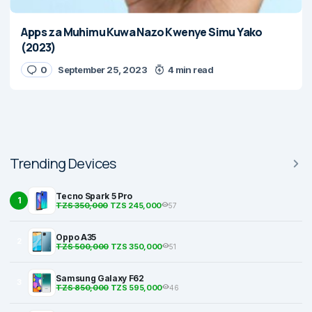
Apps za Muhimu Kuwa Nazo Kwenye Simu Yako
(2023)
0
September 25, 2023
4 min read
Trending Devices
Tecno Spark 5 Pro
1
TZS 350,000
TZS 245,000
57
Oppo A35
2
TZS 500,000
TZS 350,000
51
Samsung Galaxy F62
3
TZS 850,000
TZS 595,000
46