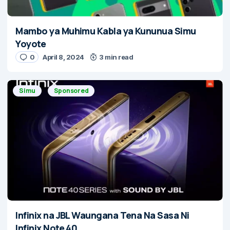
Mambo ya Muhimu Kabla ya Kununua Simu
Yoyote
0
April 8, 2024
3 min read
Simu
Sponsored
Infinix na JBL Waungana Tena Na Sasa Ni
Infinix Note 40