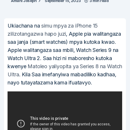
Amani Joseph
September 15, 2023
3 min read
Ukiachana na
simu mpya za iPhone 15
zilizotangazwa hapo juzi
, Apple pia walitangaza
saa janja (smart watches) mpya kutoka kwao.
Apple walitangaza saa mbili, Watch Series 9 na
Watch Ultra 2. Saa hizi ni maboresho kutoka
kwenye
Matoleo yaliyopita ya Series 8 na Watch
Ultra
. Kila Saa imefanyiwa mabadiliko kadhaa,
nayo tutayatazama kama ifuatavyo.