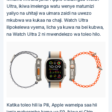
Ultra, ikiwa imelenga watu wenye matumizi
yaliyo na uhitaji wa uimara zaidi na uwezo
mkubwa wa kukaa na chaji. Watch Ultra
ilipokelewa vyema, licha ya kuwa na bei kubwa,
na Watch Ultra 2 ni mwendelezo wa toleo hilo.
Katika toleo hili la Pili, Apple wameipa saa hii
janja maboresho kama ya S9, ikiwa ni Chip