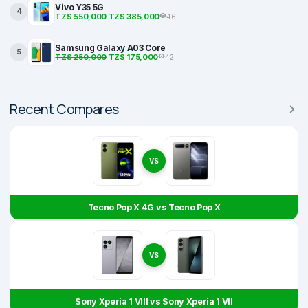
Vivo Y35 5G
4
TZS 550,000
TZS 385,000
46
Samsung Galaxy A03 Core
5
TZS 250,000
TZS 175,000
42
Recent Compares
VS
Tecno Pop X 4G vs Tecno Pop X
VS
Sony Xperia 1 VIII vs Sony Xperia 1 VII