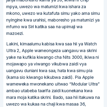
mpya, uwezo wa matumizi kwa ishara za
mkono, uwezo wa kutafuta simu yako ama simu
nyingine kwa urahisi, maboresho ya matumizi ya
mfumo wa Siri katika saa na upimaji wa
mazoezi.
Lakini, kimaalumu kabisa kwa saa hii ya Watch
Ultra 2, Apple wameongeza uangavu wa skrini
yake na kufikia kiwango cha Nits 3000, ikiwa ni
mojawapo ya viwango vikubwa zaidi vya
uangavu duniani kwa saa, hata kwa simu pia
(kama sio kiwango kikubwa zaidi). Pia Apple
wameweka mwonekano uitwao “Modular Ultra”
ambao utabeba taarifa zaidi kuonekana kwa
mara moja katika skrini. Bado, saa hii itakuwa na
uwezo wa kukaa na chaji kwa masaa 36,