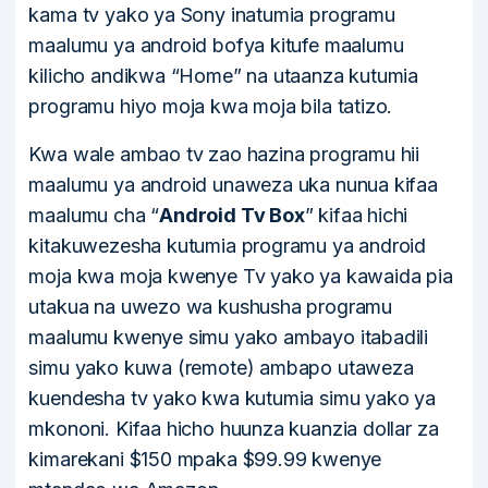
kama tv yako ya Sony inatumia programu
maalumu ya android bofya kitufe maalumu
kilicho andikwa “Home” na utaanza kutumia
programu hiyo moja kwa moja bila tatizo.
Kwa wale ambao tv zao hazina programu hii
maalumu ya android unaweza uka nunua kifaa
maalumu cha “
Android Tv Box
” kifaa hichi
kitakuwezesha kutumia programu ya android
moja kwa moja kwenye Tv yako ya kawaida pia
utakua na uwezo wa kushusha programu
maalumu kwenye simu yako ambayo itabadili
simu yako kuwa (remote) ambapo utaweza
kuendesha tv yako kwa kutumia simu yako ya
mkononi. Kifaa hicho huunza kuanzia dollar za
kimarekani $150 mpaka $99.99 kwenye