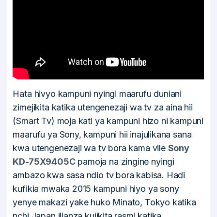
Hata hivyo kampuni nyingi maarufu duniani
zimejikita katika utengenezaji wa tv za aina hii
(Smart Tv) moja kati ya kampuni hizo ni kampuni
maarufu ya Sony, kampuni hii inajulikana sana
kwa utengenezaji wa tv bora kama vile
Sony
KD-75X9405C
pamoja na zingine nyingi
ambazo kwa sasa ndio tv bora kabisa. Hadi
kufikia mwaka 2015 kampuni hiyo ya sony
yenye makazi yake huko Minato, Tokyo katika
nchi Japan ilianza kujikita rasmi katika