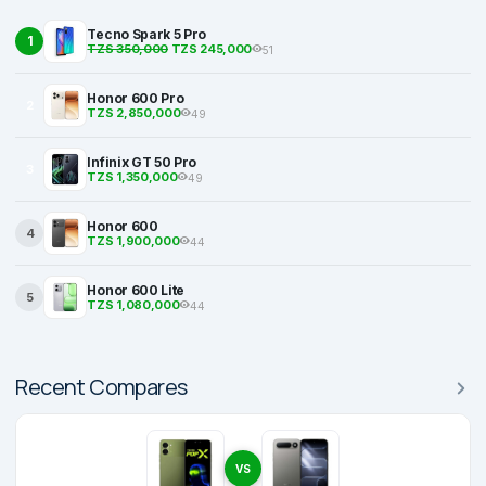
Tecno Spark 5 Pro
1
TZS 350,000
TZS 245,000
51
Honor 600 Pro
2
TZS 2,850,000
49
Infinix GT 50 Pro
3
TZS 1,350,000
49
Honor 600
4
TZS 1,900,000
44
Honor 600 Lite
5
TZS 1,080,000
44
Recent Compares
VS