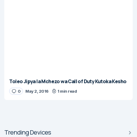
Toleo Jipya la Mchezo wa Call of Duty Kutoka Kesho
0
May 2, 2016
1 min read
Trending Devices