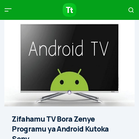
Products
Compare
Articles
Type to start searching…
Zifahamu TV Bora Zenye
Programu ya Android Kutoka
Sony