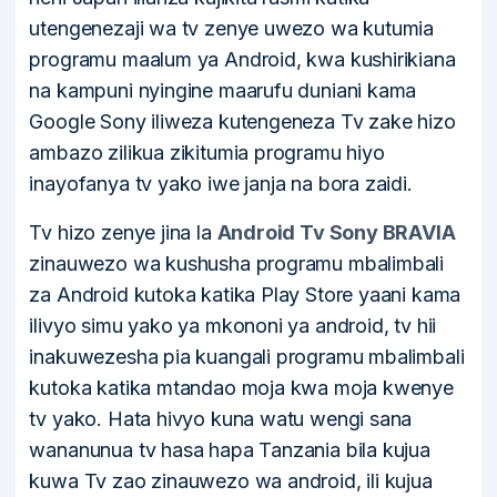
utengenezaji wa tv zenye uwezo wa kutumia
programu maalum ya Android, kwa kushirikiana
na kampuni nyingine maarufu duniani kama
Google Sony iliweza kutengeneza Tv zake hizo
ambazo zilikua zikitumia programu hiyo
inayofanya tv yako iwe janja na bora zaidi.
Tv hizo zenye jina la
Android Tv Sony BRAVIA
zinauwezo wa kushusha programu mbalimbali
za Android kutoka katika Play Store yaani kama
ilivyo simu yako ya mkononi ya android, tv hii
inakuwezesha pia kuangali programu mbalimbali
kutoka katika mtandao moja kwa moja kwenye
tv yako. Hata hivyo kuna watu wengi sana
wananunua tv hasa hapa Tanzania bila kujua
kuwa Tv zao zinauwezo wa android, ili kujua