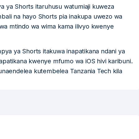
a ya Shorts itaruhusu watumiaji kuweza
mbali na hayo Shorts pia inakupa uwezo wa
wa mtindo wa wima kama ilivyo kwenye
pya ya Shorts itakuwa inapatikana ndani ya
tapatikana kwenye mfumo wa iOS hivi karibuni.
 unaendelea kutembelea Tanzania Tech kila