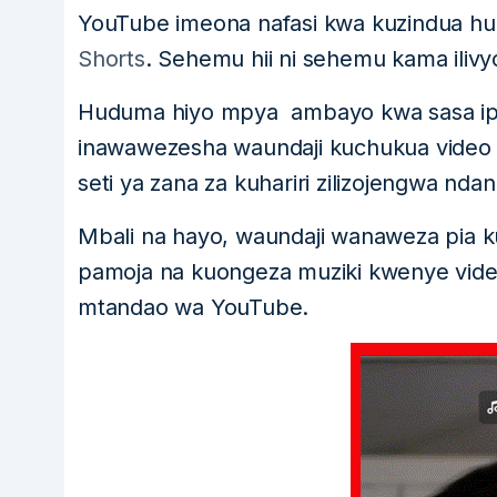
YouTube imeona nafasi kwa kuzindua 
Shorts
. Sehemu hii ni sehemu kama ilivy
Huduma hiyo mpya ambayo kwa sasa ipo 
inawawezesha waundaji kuchukua video 
seti ya zana za kuhariri zilizojengwa nd
Mbali na hayo, waundaji wanaweza pia ku
pamoja na kuongeza muziki kwenye vide
mtandao wa YouTube.