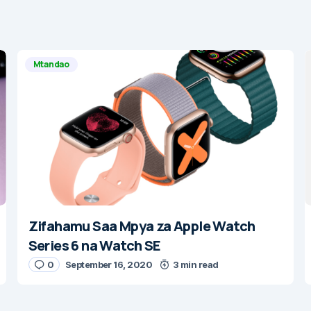
Mtandao
Zifahamu Saa Mpya za Apple Watch
Series 6 na Watch SE
0
September 16, 2020
3 min read