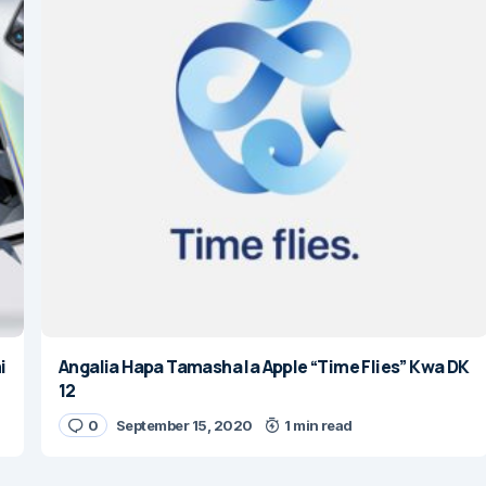
i
Angalia Hapa Tamasha la Apple “Time Flies” Kwa DK
12
0
September 15, 2020
1 min read