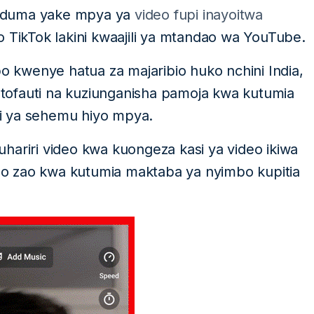
huduma yake mpya ya
video fupi inayoitwa
o TikTok lakini kwaajili ya mtandao wa YouTube.
kwenye hatua za majaribio huko nchini India,
tofauti na kuziunganisha pamoja kwa kutumia
ani ya sehemu hiyo mpya.
hariri video kwa kuongeza kasi ya video ikiwa
o zao kwa kutumia maktaba ya nyimbo kupitia