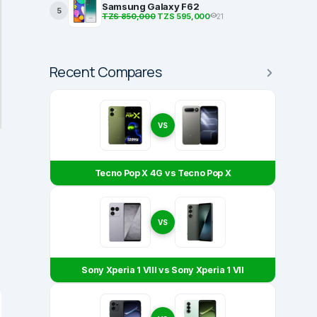
Samsung Galaxy F62
5
TZS 850,000
TZS 595,000
21
Recent Compares
VS
Tecno Pop X 4G vs Tecno Pop X
VS
Sony Xperia 1 VIII vs Sony Xperia 1 VII