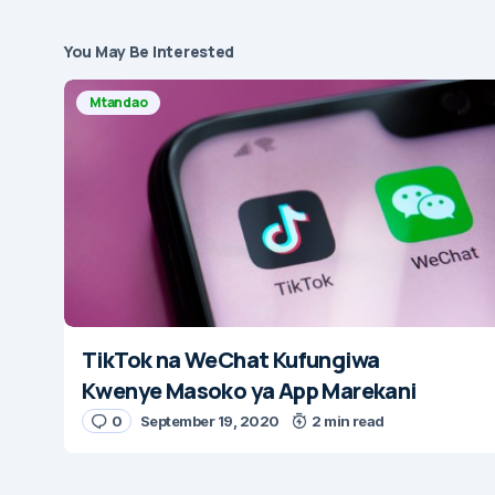
You May Be Interested
Mtandao
TikTok na WeChat Kufungiwa
Kwenye Masoko ya App Marekani
0
September 19, 2020
2 min read