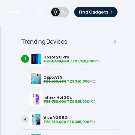
i
More
Find Gadgets
Trending Devices
Honor 20 Pro
1
TZS 1,700,000
TZS 1,190,000
22
Oppo A35
2
TZS 500,000
TZS 350,000
22
Infinix Hot 20s
3
TZS 750,000
TZS 525,000
22
Vivo Y35 5G
4
TZS 550,000
TZS 385,000
21