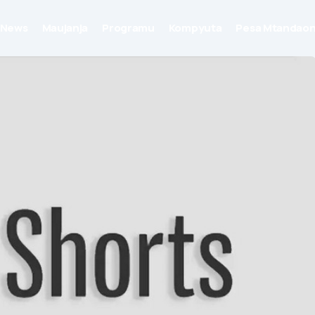
News
Maujanja
Programu
Kompyuta
Pesa Mtandaon