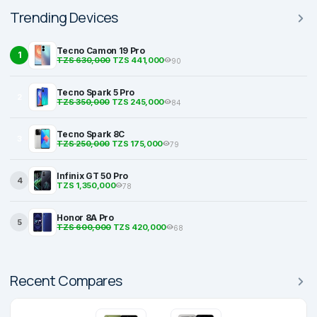
Trending Devices
Tecno Camon 19 Pro
1
TZS 630,000
TZS 441,000
90
Tecno Spark 5 Pro
2
TZS 350,000
TZS 245,000
84
Tecno Spark 8C
3
TZS 250,000
TZS 175,000
79
Infinix GT 50 Pro
4
TZS 1,350,000
78
Honor 8A Pro
5
TZS 600,000
TZS 420,000
68
Recent Compares