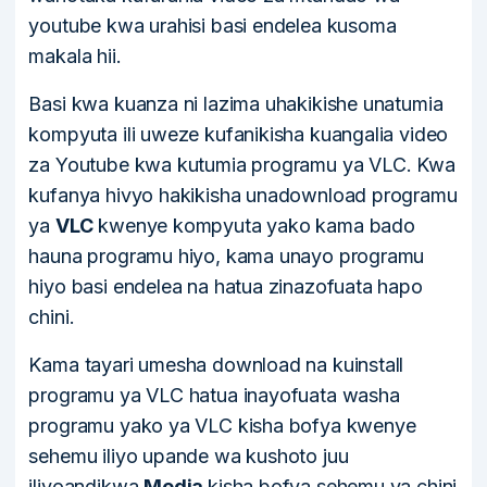
youtube kwa urahisi basi endelea kusoma
makala hii.
Basi kwa kuanza ni lazima uhakikishe unatumia
kompyuta ili uweze kufanikisha kuangalia video
za Youtube kwa kutumia programu ya VLC. Kwa
kufanya hivyo hakikisha unadownload programu
ya
VLC
kwenye kompyuta yako kama bado
hauna programu hiyo, kama unayo programu
hiyo basi endelea na hatua zinazofuata hapo
chini.
Kama tayari umesha download na kuinstall
programu ya VLC hatua inayofuata washa
programu yako ya VLC kisha bofya kwenye
sehemu iliyo upande wa kushoto juu
iliyoandikwa
Media
kisha bofya sehemu ya chini