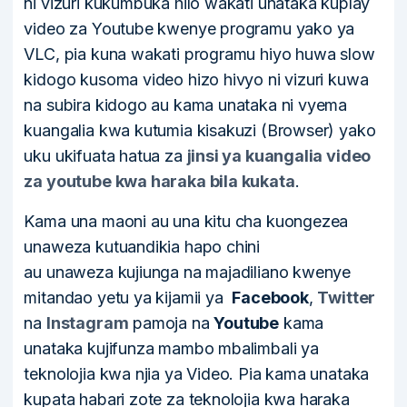
ni vizuri kukumbuka hilo wakati unataka kuplay
video za Youtube kwenye programu yako ya
VLC, pia kuna wakati programu hiyo huwa slow
kidogo kusoma video hizo hivyo ni vizuri kuwa
na subira kidogo au kama unataka ni vyema
kuangalia kwa kutumia kisakuzi (Browser) yako
uku ukifuata hatua za
jinsi ya kuangalia video
za youtube kwa haraka bila kukata
.
Kama una maoni au una kitu cha kuongezea
unaweza kutuandikia hapo chini
au unaweza kujiunga na majadiliano kwenye
mitandao yetu ya kijamii ya
Facebook
,
Twitter
na
Instagram
pamoja na
Youtube
kama
unataka kujifunza mambo mbalimbali ya
teknolojia kwa njia ya Video. Pia kama unataka
kupata habari zote za teknolojia kwa haraka