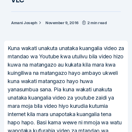
Amani Joseph
November 9, 2016
2 min read
Kuna wakati unakuta unataka kuangalia video za
mtandao wa Youtube kwa utulivu bila video hizo
kuwa na matangazo au kukata kila mara kwa
kuingiliwa na matangazo hayo ambayo ukweli
kuna wakati matangazo hayo huwa
yanasumbua sana. Pia kuna wakati unakuta
unataka kuangalia video za youtube zaidi ya
mara moja bila video hiyo kurudia kutumia
internet kila mara unapotaka kuangalia tena
hapo hapo. Basi kama wewe ni mmoja wa watu
wanotaka kufurahia video za mtandao wa