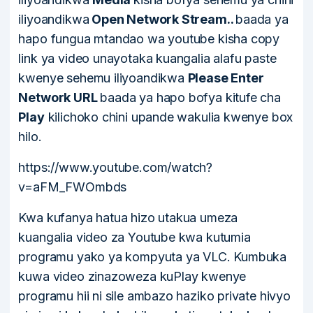
iliyoandikwa
Open Network Stream..
baada ya
hapo fungua mtandao wa youtube kisha copy
link ya video unayotaka kuangalia alafu paste
kwenye sehemu iliyoandikwa
Please Enter
Network URL
baada ya hapo bofya kitufe cha
Play
kilichoko chini upande wakulia kwenye box
hilo.
https://www.youtube.com/watch?
v=aFM_FWOmbds
Kwa kufanya hatua hizo utakua umeza
kuangalia video za Youtube kwa kutumia
programu yako ya kompyuta ya VLC. Kumbuka
kuwa video zinazoweza kuPlay kwenye
programu hii ni sile ambazo haziko private hivyo