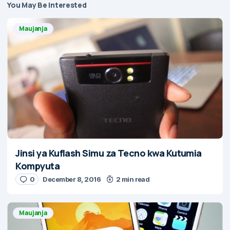
You May Be Interested
Maujanja
Jinsi ya Kuflash Simu za Tecno kwa Kutumia
Kompyuta
0
December 8, 2016
2 min read
Maujanja