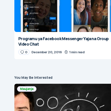
Programu ya Facebook Messenger Yaja na Group
Video Chat
0
December 20, 2016
1 min read
You May Be Interested
Maujanja