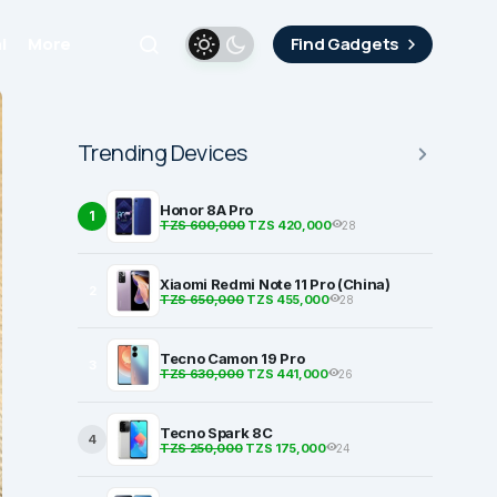
i
More
Find Gadgets
Trending Devices
Honor 8A Pro
1
TZS 600,000
TZS 420,000
28
Xiaomi Redmi Note 11 Pro (China)
2
TZS 650,000
TZS 455,000
28
Tecno Camon 19 Pro
3
TZS 630,000
TZS 441,000
26
Tecno Spark 8C
4
TZS 250,000
TZS 175,000
24