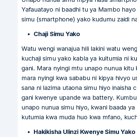
Yafauatayo ni baadhi tu ya Mambo hayo 
simu (smartphone) yako kudumu zaidi na
Chaji Simu Yako
Watu wengi wanajua hili lakini watu weng
kuchaji simu yako kabla ya kuitumia ni
gani. Mara nyingi mtu unapo nunua kitu 
mara nyingi kwa sababu ni kipya hivyo us
sana ni lazima utaona simu hiyo inaisha
gani kwenye upande wa battery. Kumbuka
unapo nunua simu hiyo, kwani baada ya 
kutumia kwa muda huo kwa mfano, kucha
Hakikisha Ulinzi Kwenye Simu Yako