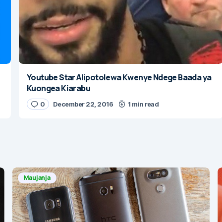
Youtube Star Alipotolewa Kwenye Ndege Baada ya
Kuongea Kiarabu
0
December 22, 2016
1 min read
Maujanja