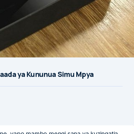
Baada ya Kununua Simu Mpya
e, yapo mambo mengi sana ya kuzingatia.