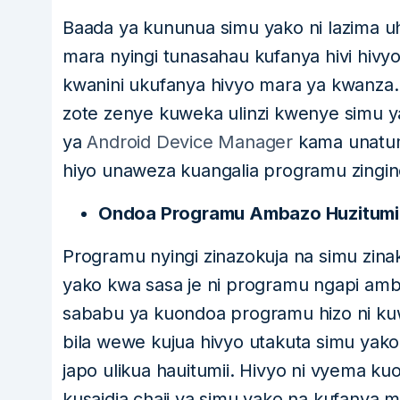
Baada ya kununua simu yako ni lazima uh
mara nyingi tunasahau kufanya hivi hivy
kwanini ukufanya hivyo mara ya kwanza.
zote zenye kuweka ulinzi kwenye simu
ya
Android Device Manager
kama unatum
hiyo unaweza kuangalia programu zingin
Ondoa Programu Ambazo Huzitumii
Programu nyingi zinazokuja na simu zina
yako kwa sasa je ni programu ngapi ambaz
sababu ya kuondoa programu hizo ni kuw
bila wewe kujua hivyo utakuta simu yako 
japo ulikua hauitumii. Hivyo ni vyema ku
kusaidia chaji ya simu yako na kufanya 