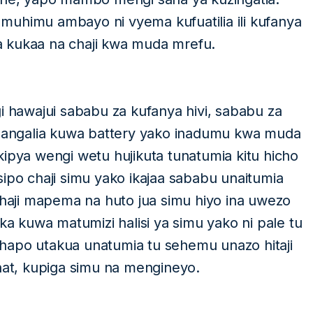
muhimu ambayo ni vyema kufuatilia ili kufanya
 kukaa na chaji kwa muda mrefu.
i hawajui sababu za kufanya hivi, sababu za
 kuangalia kuwa battery yako inadumu kwa muda
kipya wengi wetu hujikuta tunatumia kitu hicho
ipo chaji simu yako ikajaa sababu unaitumia
 chaji mapema na huto jua simu hiyo ina uwezo
 kuwa matumizi halisi ya simu yako ni pale tu
hapo utakua unatumia tu sehemu unazo hitaji
t, kupiga simu na mengineyo.