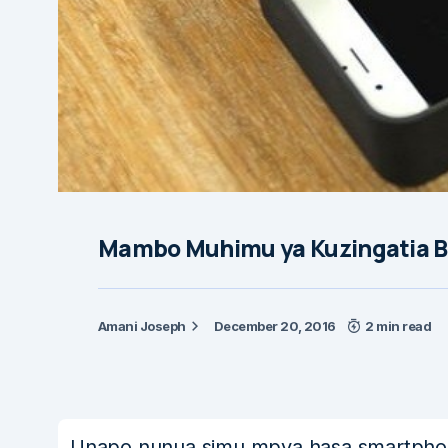
Mambo Muhimu ya Kuzingatia 
Amani Joseph
December 20, 2016
2 min read
Unapo nunua simu mpya hasa smartphon