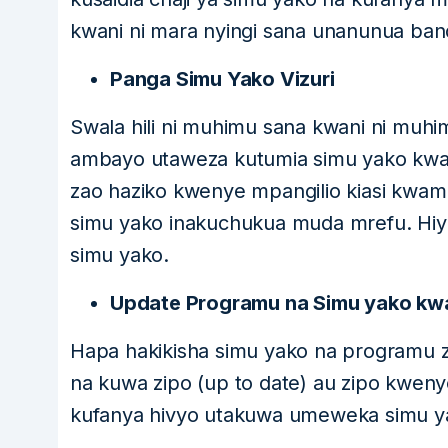
kwani ni mara nyingi sana unanunua band
Panga Simu Yako Vizuri
Swala hili ni muhimu sana kwani ni muh
ambayo utaweza kutumia simu yako kwa 
zao haziko kwenye mpangilio kiasi kwa
simu yako inakuchukua muda mrefu. Hiy
simu yako.
Update Programu na Simu yako kw
Hapa hakikisha simu yako na programu za
na kuwa zipo (up to date) au zipo kwen
kufanya hivyo utakuwa umeweka simu y