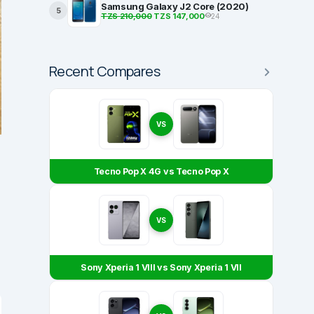
Samsung Galaxy J2 Core (2020)
5
TZS 210,000
TZS 147,000
24
Recent Compares
VS
Tecno Pop X 4G vs Tecno Pop X
VS
Sony Xperia 1 VIII vs Sony Xperia 1 VII