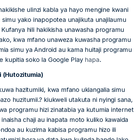
akikishe ulinzi kabla ya hayo mengine kwani
o simu yako inapopotea unajikuta unajilaumu
 Kufanya hili hakikisha unawasha programu
 yako, kwa mfano unaweza kuwasha programu
ia simu ya Android au kama huitaji programu
e kupitia soko la Google Play
hapa
.
 (Hutozitumia)
kuwa hazitumiki, kwa mfano ukiangalia simu
o huzitumii.? kiukweli utakuta ni nyingi sana,
a programu hizi zinatabia ya kutumia internet
inaisha chaji au inapata moto kuliko kawaida
ondoa au kuzima kabisa programu hizo ili
matumizi bora ya data kwa kulinda bando lako,