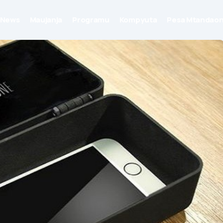
News
Maujanja
Programu
Kompyuta
Pesa Mtandaon