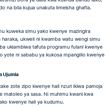
o na bila kujua unakuta limeisha ghafla.
imu kuweka simu yako kwenye mazingira
haraka, ukweli ni kwamba watu wengi simu
mba ukiambiwa tafuta programu fulani kwenye
o yote ni sababu ya kukosa mpangilio kwenye
a Ujumla
ke zote zipo kwenye hali nzuri ikiwa pamoja
ye matoleo ya sasa. Ni muhimu kwani kwa
ako kwenye hali ya kudumu.