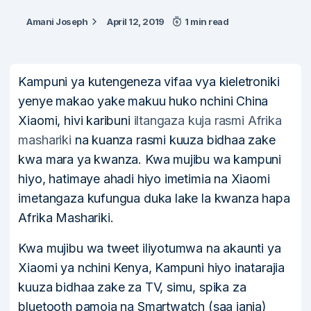
Amani Joseph
April 12, 2019
1 min read
Kampuni ya kutengeneza vifaa vya kieletroniki
yenye makao yake makuu huko nchini China
Xiaomi, hivi karibuni
iltangaza kuja rasmi Afrika
mashariki
na kuanza rasmi kuuza bidhaa zake
kwa mara ya kwanza. Kwa mujibu wa kampuni
hiyo, hatimaye ahadi hiyo imetimia na Xiaomi
imetangaza kufungua duka lake la kwanza hapa
Afrika Mashariki.
Kwa mujibu wa tweet iliyotumwa na akaunti ya
Xiaomi ya nchini Kenya, Kampuni hiyo inatarajia
kuuza bidhaa zake za TV, simu, spika za
bluetooth pamoja na Smartwatch (saa janja)