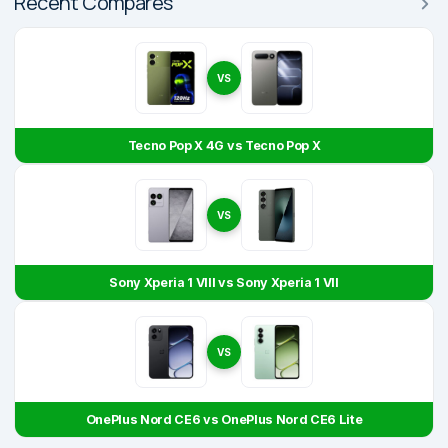
Recent Compares
VS
Tecno Pop X 4G vs Tecno Pop X
VS
Sony Xperia 1 VIII vs Sony Xperia 1 VII
VS
OnePlus Nord CE6 vs OnePlus Nord CE6 Lite