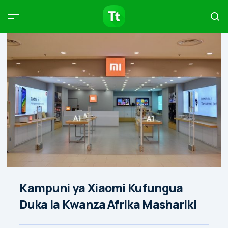
Products
Compare
Articles
Type to start searching…
Kampuni ya Xiaomi Kufungua
Duka la Kwanza Afrika Mashariki