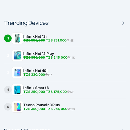
Trending Devices
Infinix Hot 12i
1
TZS 330,000
TZS 231,000
155
Infinix Hot 12 Play
2
TZS 350,000
TZS 245,000
145
Infinix Hot 40i
3
TZS 330,000
137
Infinix Smart 6
4
TZS 250,000
TZS 175,000
128
Tecno Pouvoir 3 Plus
5
TZS 350,000
TZS 245,000
120