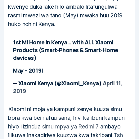
kwenye duka lake hilo ambalo litafunguliwa
rasmi mwezi wa tano (May) mwaka huu 2019
huko nchini Kenya.
1st Mi Home in Kenya… with ALL Xiaomi
Products (Smart-Phones & Smart-Home
devices)
May – 2019!
— Xiaomi Kenya (@Xiaomi_Kenya)
April 11,
2019
Xiaomi ni moja ya kampuni zenye kuuza simu
bora kwa bei nafuu sana, hivi karibuni kampuni
hiyo ilizindua
simu mpya ya Redmi 7
ambayo
ilikuwa inakadiriwa kuuzwa kwa takribani Tsh