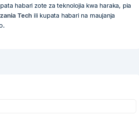
upata habari zote za teknolojia kwa haraka, pia
zania Tech
ili kupata habari na maujanja
o.