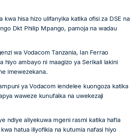
kwa hisa hizo ulifanyika katika ofisi za DSE na
ango Dkt Philip Mpango, pamoja na wadau
genzi wa Vodacom Tanzania, Ian Ferrao
a hiyo ambayo ni maagizo ya Serikali lakini
ine imewezekana.
kampuni ya Vodacom iendelee kuongoza katika
 wapya waweze kunufaika na uwekezaji
ndiye aliyekuwa mgeni rasmi katika hafla
 hatua iliyofikia na kutumia nafasi hiyo