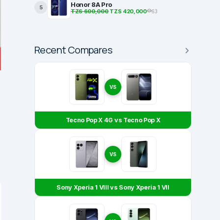
Honor 8A Pro
5
TZS 600,000
TZS 420,000
63
Recent Compares
VS
Tecno Pop X 4G vs Tecno Pop X
VS
Sony Xperia 1 VIII vs Sony Xperia 1 VII