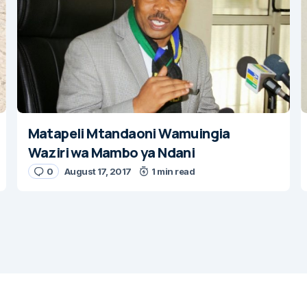
Matapeli Mtandaoni Wamuingia
Waziri wa Mambo ya Ndani
0
August 17, 2017
1 min read