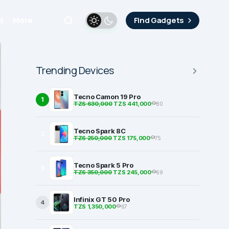
i
More
Find Gadgets
Trending Devices
Tecno Camon 19 Pro
1
TZS 630,000
TZS 441,000
80
Tecno Spark 8C
2
TZS 250,000
TZS 175,000
75
Tecno Spark 5 Pro
3
TZS 350,000
TZS 245,000
69
Infinix GT 50 Pro
4
TZS 1,350,000
67