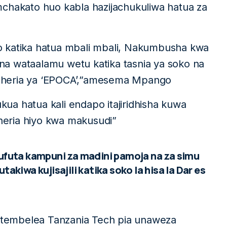
mchakato huo kabla hazijachukuliwa hatua za
o katika hatua mbali mbali, Nakumbusha kwa
e na wataalamu wetu katika tasnia ya soko na
a sheria ya ‘EPOCA’,”amesema Mpango
ukua hatua kali endapo itajiridhisha kuwa
eria hiyo kwa makusudi”
kufuta kampuni za madini pamoja na za simu
akiwa kujisajili katika soko la hisa la Dar es
kutembelea Tanzania Tech pia unaweza