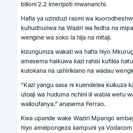
bilioni 2.2 imeripoti mwananchi.
Hafla ya uzinduzi rasmi wa kuorodheshwa 
kuhudhuriwa na Waziri wa fedha na mip
wengine wa soko la hija na mitaji.
kizungumza wakati wa hafla hiyo Mkuru
amesema haikuwa kazi rahisi kufikia hatu
kutokana na ushirikiano na wadau weng
“Kazi yangu sasa ni kuendelea kuikuza 
utoaji wa huduma nchini ili wabia wetu
walioufanya,” anasema Ferrao.
Kwa upande wake Waziri Mpango ambaye 
hiyo ameipongeza kampuni ya Vodacom kwa