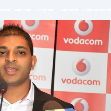
News
Maujanja
Programu
Kompyuta
Pesa Mtandaon