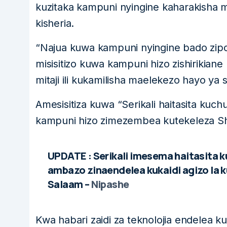
kuzitaka kampuni nyingine kaharakisha 
kisheria.
“Najua kuwa kampuni nyingine bado zip
misisitizo kuwa kampuni hizo zishirikian
mitaji ili kukamilisha maelekezo hayo y
Amesisitiza kuwa “Serikali haitasita kuch
kampuni hizo zimezembea kutekeleza Sh
UPDATE :
Serikali imesema haitasita 
ambazo zinaendelea kukaidi agizo la kut
Salaam –
Nipashe
Kwa habari zaidi za teknolojia endelea 