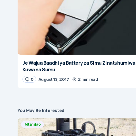
Je Wajua Baadhi ya Battery za Simu Zinatuhumiwa
Kuwa na Sumu
0
August 13, 2017
2 min read
You May Be Interested
Mtandao