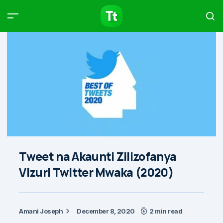
Products
Compare
Articles
Type to start searching…
Tweet na Akaunti Zilizofanya
Vizuri Twitter Mwaka (2020)
Amani Joseph
December 8, 2020
2 min read