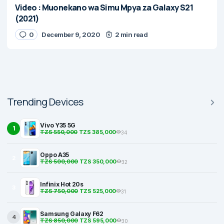
Video : Muonekano wa Simu Mpya za Galaxy S21
(2021)
0
December 9, 2020
2 min read
Trending Devices
Vivo Y35 5G
1
TZS 550,000
TZS 385,000
34
Oppo A35
2
TZS 500,000
TZS 350,000
32
Infinix Hot 20s
3
TZS 750,000
TZS 525,000
31
Samsung Galaxy F62
4
TZS 850,000
TZS 595,000
30