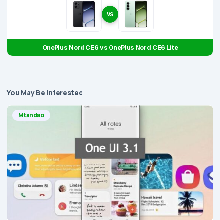
VS
OnePlus Nord CE6 vs OnePlus Nord CE6 Lite
You May Be Interested
Mtandao