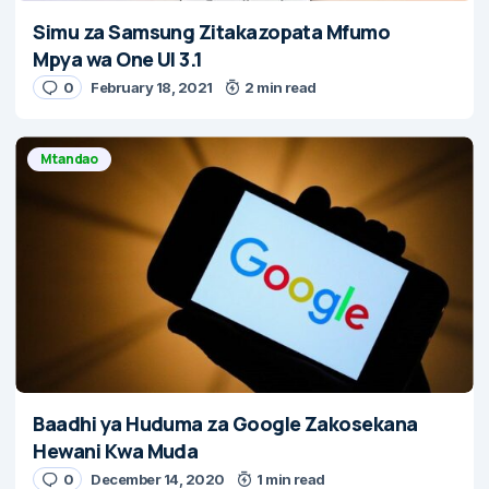
Simu za Samsung Zitakazopata Mfumo
Mpya wa One UI 3.1
0
February 18, 2021
2 min read
Mtandao
Baadhi ya Huduma za Google Zakosekana
Hewani Kwa Muda
0
December 14, 2020
1 min read