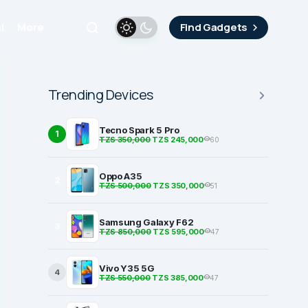
i
More
Find Gadgets
Trending Devices
Tecno Spark 5 Pro
1
TZS 350,000
TZS 245,000
60
Oppo A35
2
TZS 500,000
TZS 350,000
51
Samsung Galaxy F62
3
TZS 850,000
TZS 595,000
47
Vivo Y35 5G
4
TZS 550,000
TZS 385,000
47