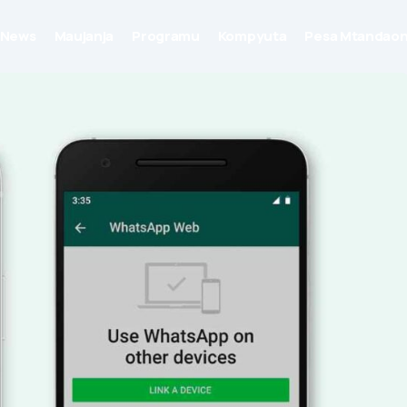
News
Maujanja
Programu
Kompyuta
Pesa Mtandaon