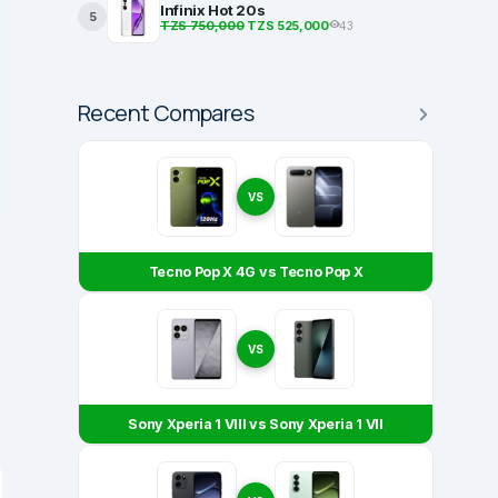
Infinix Hot 20s
5
TZS 750,000
TZS 525,000
43
Recent Compares
VS
Tecno Pop X 4G vs Tecno Pop X
VS
Sony Xperia 1 VIII vs Sony Xperia 1 VII