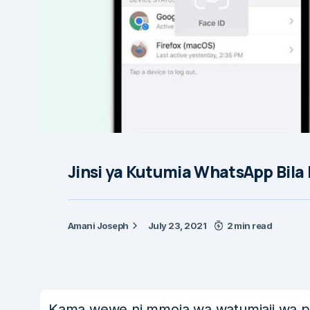
Jinsi ya Kutumia WhatsApp Bila
Amani Joseph
July 23, 2021
2 min read
Kama wewe ni mmoja wa watumiaji wa p