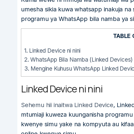
umesha sikia kuwa whatsapp inakuja n
programu ya WhatsApp bila namba ya s
TABLE
1.
Linked Device ni nini
2.
WhatsApp Bila Namba (Linked Devices)
3.
Mengine Kuhusu WhatsApp Linked Devi
Linked Device ni nini
Sehemu hii inaitwa Linked Device
, Link
mtumiaji kuweza kuunganisha programu
kwenye simu yake na kompyuta au kifaa
online kwenye simu.