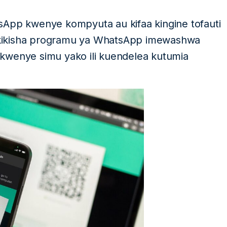
sApp kwenye kompyuta au kifaa kingine tofauti
uhakikisha programu ya WhatsApp imewashwa
kwenye simu yako ili kuendelea kutumia