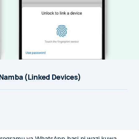
 Namba (Linked Devices)
rogramu ya WhatsApp basi ni wazi kuwa