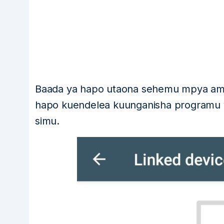
Baada ya hapo utaona sehemu mpya am
hapo kuendelea kuunganisha programu y
simu.