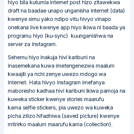
hiyo bila kutumia internet post hizo zitawekwa
draft na baadae unapo unganisha internet (data)
kwenye simu yako ndipo vitu hivyo vinapo
onekana live kwenye app hiyo ikiwa ni baada ya
programu hiyo (ku-sync) kuunganishwa na
server za Instagram.
Sehemu hiyo inakuja hivi karibuni na
inasemekana kuwa imetengenezwa maalum
kwaajili ya nchi zenye uwezo mdogo wa
internet. Hata hivyo Instagram imefanya
maboresho kadhaa hivi karibuni ikiwa pamoja na
kuweka sticker kwenye stories maarufu
kama selfie stickers, pia uwezo wa kuweka
picha zilizo hifadhiwa (saved picture) kwenye
mtirirko maalum maarufu kama (collection).