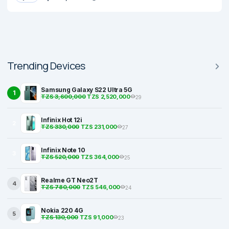
Trending Devices
Samsung Galaxy S22 Ultra 5G
1
TZS 3,600,000
TZS 2,520,000
29
Infinix Hot 12i
2
TZS 330,000
TZS 231,000
27
Infinix Note 10
3
TZS 520,000
TZS 364,000
25
Realme GT Neo2T
4
TZS 780,000
TZS 546,000
24
Nokia 220 4G
5
TZS 130,000
TZS 91,000
23