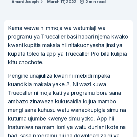
Amani Joseph
March 17, 2022
2 min read
Kama wewe ni mmoja wa watumiaji wa
programu ya Truecaller basi habari njema kwako
kwani kupitia makala hii nitakuonyesha jinsi ya
kupata toleo la app ya Truecaller Pro bila kulipia
kitu chochote.
Pengine unajiuliza kwanini imebidi mpaka
kuandikia makala yake..?, Ni wazi kuwa
Truecaller ni moja kati ya programu bora sana
ambazo zinaweza kukusaidia kujua mambo
mengi sana kuhusu watu wanaokupigia simu na
kutuma ujumbe kwenye simu yako. App hii
inatumiwa na mamilioni ya watu duniani kote na
hadi sasa programu hii ina download zaidi ya