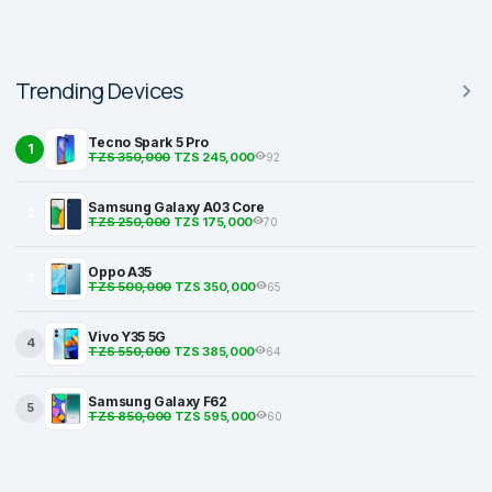
Trending Devices
Tecno Spark 5 Pro
1
TZS 350,000
TZS 245,000
92
Samsung Galaxy A03 Core
2
TZS 250,000
TZS 175,000
70
Oppo A35
3
TZS 500,000
TZS 350,000
65
Vivo Y35 5G
4
TZS 550,000
TZS 385,000
64
Samsung Galaxy F62
5
TZS 850,000
TZS 595,000
60