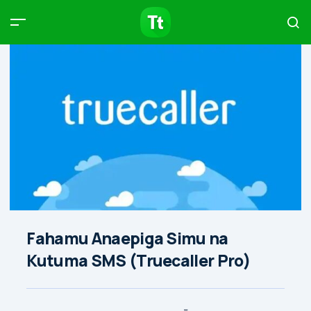
Products
Compare
Articles
Type to start searching…
Fahamu Anaepiga Simu na
Kutuma SMS (Truecaller Pro)