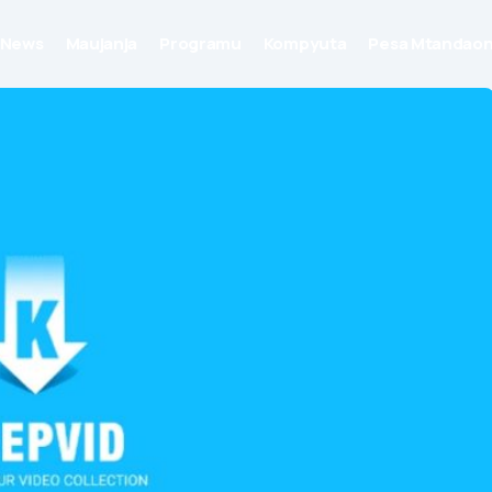
News
Maujanja
Programu
Kompyuta
Pesa Mtandaon