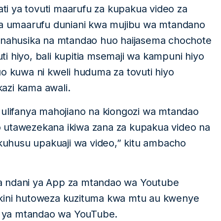
kati ya tovuti maarufu za kupakua video za
kwa umaarufu duniani kwa mujibu wa mtandano
 inahusika na mtandao huo haijasema chochote
i hiyo, bali kupitia msemaji wa kampuni hiyo
uo kuwa ni kweli huduma za tovuti hiyo
azi kama awali.
lifanya mahojiano na kiongozi wa mtandao
 utawezekana ikiwa zana za kupakua video na
 kuhusu upakuaji wa video,” kitu ambacho
a ndani ya App za mtandao wa Youtube
akini hutoweza kuzituma kwa mtu au kwenye
pp ya mtandao wa YouTube.