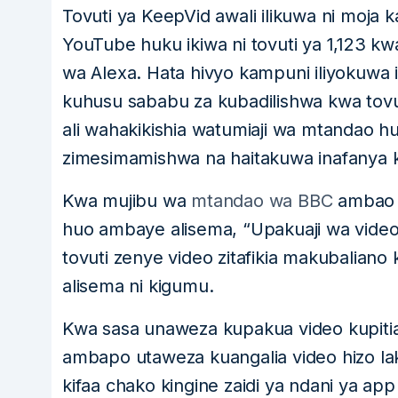
Tovuti ya KeepVid awali ilikuwa ni moja 
YouTube huku ikiwa ni tovuti ya 1,123 
wa Alexa. Hata hivyo kampuni iliyokuwa
kuhusu sababu za kubadilishwa kwa tovut
ali wahakikishia watumiaji wa mtandao h
zimesimamishwa na haitakuwa inafanya k
Kwa mujibu wa
mtandao wa BBC
ambao u
huo ambaye alisema, “Upakuaji wa video
tovuti zenye video zitafikia makubaliano
alisema ni kigumu.
Kwa sasa unaweza kupakua video kupiti
ambapo utaweza kuangalia video hizo l
kifaa chako kingine zaidi ya ndani ya a