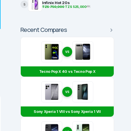
Infinix Hot 20s
5
TZS 750,000
TZS 525,000
1
Recent Compares
VS
Tecno Pop X 4G vs Tecno Pop X
VS
Sony Xperia 1 VIII vs Sony Xperia 1 VII