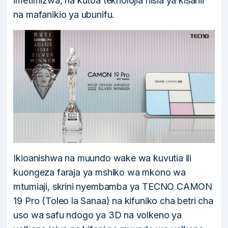
imetimizwa, na kutoa teknolojia hisia ya kisanii
na mafanikio ya ubunifu.
Ikioanishwa na muundo wake wa kuvutia ili
kuongeza faraja ya mshiko wa mkono wa
mtumiaji, skrini nyembamba ya TECNO CAMON
19 Pro (Toleo la Sanaa) na kifuniko cha betri cha
uso wa safu ndogo ya 3D na volkeno ya