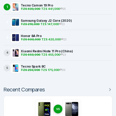
Tecno Camon 19 Pro
1
TZS 630,000
TZS 441,000
25
Samsung Galaxy J2 Core (2020)
2
TZS 210,000
TZS 147,000
23
Honor 8A Pro
3
TZS 600,000
TZS 420,000
23
Xiaomi Redmi Note 11 Pro (China)
4
TZS 650,000
TZS 455,000
23
Tecno Spark 8C
5
TZS 250,000
TZS 175,000
20
Recent Compares
VS