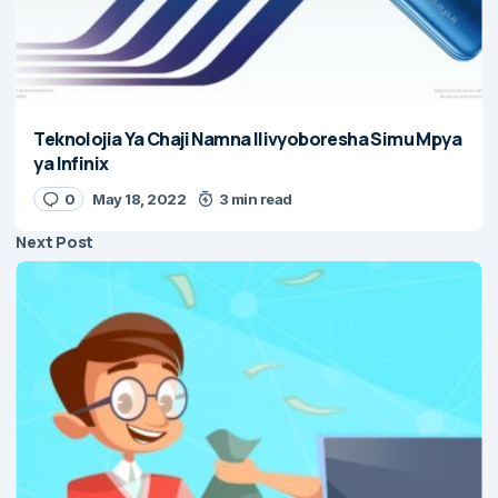
Teknolojia Ya Chaji Namna Ilivyoboresha Simu Mpya
ya Infinix
0
May 18, 2022
3 min read
Next Post