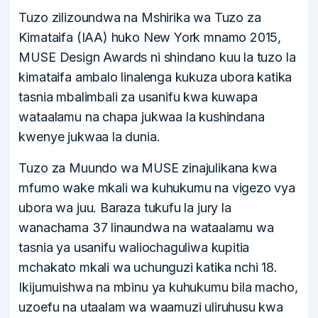
Tuzo zilizoundwa na Mshirika wa Tuzo za
Kimataifa (IAA) huko New York mnamo 2015,
MUSE Design Awards ni shindano kuu la tuzo la
kimataifa ambalo linalenga kukuza ubora katika
tasnia mbalimbali za usanifu kwa kuwapa
wataalamu na chapa jukwaa la kushindana
kwenye jukwaa la dunia.
Tuzo za Muundo wa MUSE zinajulikana kwa
mfumo wake mkali wa kuhukumu na vigezo vya
ubora wa juu. Baraza tukufu la jury la
wanachama 37 linaundwa na wataalamu wa
tasnia ya usanifu waliochaguliwa kupitia
mchakato mkali wa uchunguzi katika nchi 18.
Ikijumuishwa na mbinu ya kuhukumu bila macho,
uzoefu na utaalam wa waamuzi uliruhusu kwa