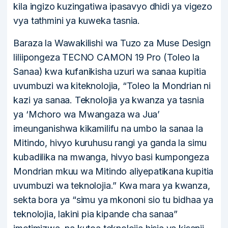
kila ingizo kuzingatiwa ipasavyo dhidi ya vigezo
vya tathmini ya kuweka tasnia.
Baraza la Wawakilishi wa Tuzo za Muse Design
liliipongeza TECNO CAMON 19 Pro (Toleo la
Sanaa) kwa kufanikisha uzuri wa sanaa kupitia
uvumbuzi wa kiteknolojia, “Toleo la Mondrian ni
kazi ya sanaa. Teknolojia ya kwanza ya tasnia
ya ‘Mchoro wa Mwangaza wa Jua’
imeunganishwa kikamilifu na umbo la sanaa la
Mitindo, hivyo kuruhusu rangi ya ganda la simu
kubadilika na mwanga, hivyo basi kumpongeza
Mondrian mkuu wa Mitindo aliyepatikana kupitia
uvumbuzi wa teknolojia.” Kwa mara ya kwanza,
sekta bora ya “simu ya mkononi sio tu bidhaa ya
teknolojia, lakini pia kipande cha sanaa”