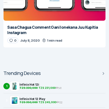
Sasa Chagua Comment Gani Ionekana Juu Kupitia
Instagram
0
July 8, 2020
1 min read
Trending Devices
Infinix Hot 12i
1
TZS 330,000
TZS 231,000
141
Infinix Hot 12 Play
2
TZS 350,000
TZS 245,000
132