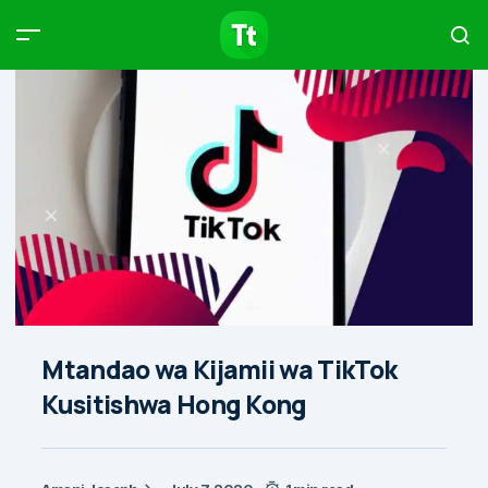
Products
Compare
Articles
Type to start searching…
Mtandao wa Kijamii wa TikTok
Kusitishwa Hong Kong