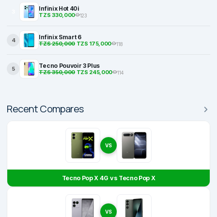
Infinix Hot 40i
3
TZS 330,000
123
Infinix Smart 6
4
TZS 250,000
TZS 175,000
118
Tecno Pouvoir 3 Plus
5
TZS 350,000
TZS 245,000
114
Recent Compares
VS
Tecno Pop X 4G vs Tecno Pop X
VS