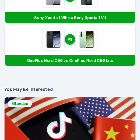
Sony Xperia 1 VIII vs Sony Xperia 1 VII
VS
OnePlus Nord CE6 vs OnePlus Nord CE6 Lite
You May Be Interested
Mtandao