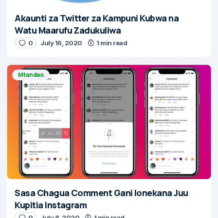
Akaunti za Twitter za Kampuni Kubwa na
Watu Maarufu Zadukuliwa
0
July 16, 2020
1 min read
Mtandao
Sasa Chagua Comment Gani Ionekana Juu
Kupitia Instagram
0
July 8, 2020
1 min read