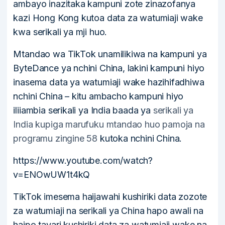
ambayo inazitaka kampuni zote zinazofanya
kazi Hong Kong kutoa data za watumiaji wake
kwa serikali ya mji huo.
Mtandao wa TikTok unamilikiwa na kampuni ya
ByteDance ya nchini China, lakini kampuni hiyo
inasema data ya watumiaji wake hazihifadhiwa
nchini China – kitu ambacho kampuni hiyo
iliiambia serikali ya India baada ya
serikali ya
India kupiga marufuku mtandao huo pamoja na
programu zingine 58
kutoka nchini China.
https://www.youtube.com/watch?
v=ENOwUW1t4kQ
TikTok imesema haijawahi kushiriki data zozote
za watumiaji na serikali ya China hapo awali na
haipo tayari kushiriki data za watumiaji wake na