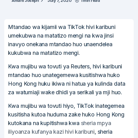
Amani Joseph
July 7, 2020
1 min read
Mtandao wa kijamii wa TikTok hivi karibuni
umekubwa na matatizo mengi na kwa jinsi
inavyo onekana mtandao huo unaendelea
kukubwa na matatizo mengi.
Kwa mujibu wa tovuti ya Reuters, hivi karibuni
mtandao huo unategemewa kusitishwa huko
Hong Kong huku ikiwa ni hatua ya kulinda data
za watumiaji wake dhidi ya serikali ya mji huo.
Kwa mujibu wa tovuti hiyo, TikTok inategemea
kusitisha kutoa huduma zake huko Hong Kong
kutokana na kupitishwa kwa
sheria mpya
iliyoanza kufanya kazi hivi karibuni
, sheria