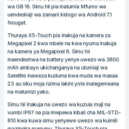
wa GB 16. Simu hii pia inatumia Mfumo wa
uendeshaji wa zamani kidogo wa Android 7.1
Nougat.
Thuraya X5-Touch pia inakuja na kamera za
Megapixel 2 kwa mbele na kwa nyuma inakuja
na kamera ya Megapixel 8. Simu hii
inaendeshwa na battery yenye uwezo wa 3800
mAh ambayo ukichanganya na utumiaji wa
Satellite inaweza kuduma kwa muda wa masaa
23 au siku moja nzima lakini yote inategemeana
na matumizi yako.
Simu hii inakuja na uwezo wa kuzuia maji na
vumbi IP67 na pia imepewa kibali cha MIL-STD-
810 kwa kuwa simu yenyewe uwezo wa kuimili
mazingira magumu. Thuraya X5-Touch pia