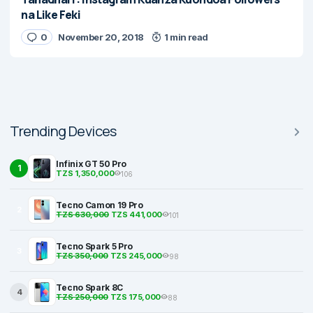
na Like Feki
0
November 20, 2018
1 min read
Trending Devices
Infinix GT 50 Pro
1
TZS 1,350,000
106
Tecno Camon 19 Pro
2
TZS 630,000
TZS 441,000
101
Tecno Spark 5 Pro
3
TZS 350,000
TZS 245,000
98
Tecno Spark 8C
4
TZS 250,000
TZS 175,000
88