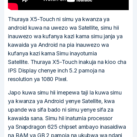
Thuraya X5-Touch ni simu ya kwanza ya
android kuwa na uwezo wa Satellite, simu hii
inauwezo wa kufanya kazi kama simu janja ya
kawaida ya Android na pia inauwezo wa
kufanya kazi kama Simu inayotumia
Satellite. Thuraya X5-Touch inakuja na kioo cha
IPS Display chenye inch 5.2 pamoja na
resolution ya 1080 Pixel.
Japo kuwa simu hii imepewa taji la kuwa simu
ya kwanza ya Android yenye Satellite, kwa
upande wa sifa bado ni simu yenye sifa za
kawaida sana. Simu hii inatumia processor
ya Snapdragon 625 chipset ambayo inasaidiwa
na RAM ya GB 2 pamoja na ukubwa wa ndani