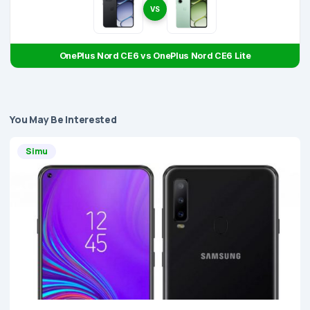
VS
OnePlus Nord CE6 vs OnePlus Nord CE6 Lite
You May Be Interested
Simu