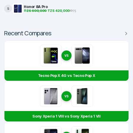
Honor 8A Pro
5
TZS 600,000
TZS 420,000
75
Recent Compares
VS
Tecno Pop X 4G vs Tecno Pop X
VS
Sony Xperia 1 VIII vs Sony Xperia 1 VII