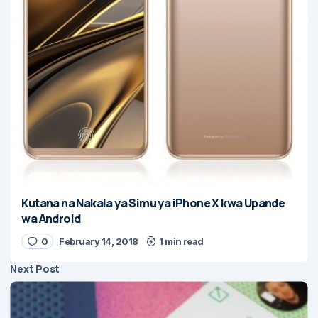
Kutana na Nakala ya Simu ya iPhone X kwa Upande
wa Android
0
February 14, 2018
1 min read
Next Post