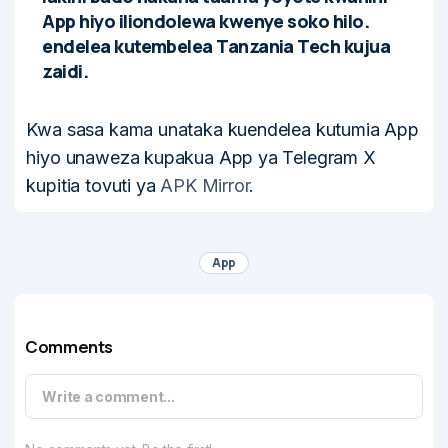
App hiyo iliondolewa kwenye soko hilo.
endelea kutembelea Tanzania Tech kujua
zaidi.
Kwa sasa kama unataka kuendelea kutumia App
hiyo unaweza kupakua App ya Telegram X
kupitia tovuti ya
APK Mirror
.
App
Comments
Write a comment...