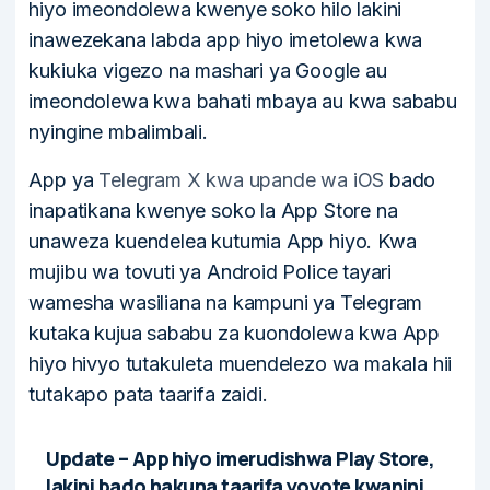
hiyo imeondolewa kwenye soko hilo lakini
inawezekana labda app hiyo imetolewa kwa
kukiuka vigezo na mashari ya Google au
imeondolewa kwa bahati mbaya au kwa sababu
nyingine mbalimbali.
App ya
Telegram X kwa upande wa iOS
bado
inapatikana kwenye soko la App Store na
unaweza kuendelea kutumia App hiyo. Kwa
mujibu wa tovuti ya Android Police tayari
wamesha wasiliana na kampuni ya Telegram
kutaka kujua sababu za kuondolewa kwa App
hiyo hivyo tutakuleta muendelezo wa makala hii
tutakapo pata taarifa zaidi.
Update
– App hiyo imerudishwa Play Store,
lakini bado hakuna taarifa yoyote kwanini