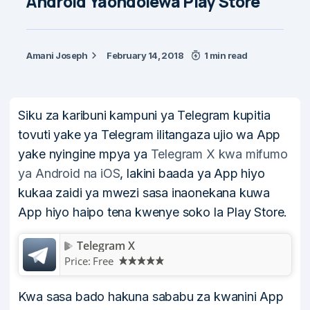
Android Yaondolewa Play Store
Amani Joseph
February 14, 2018
1 min read
Siku za karibuni kampuni ya Telegram kupitia
tovuti yake ya Telegram ilitangaza ujio wa App
yake nyingine mpya ya
Telegram X kwa mifumo
ya Android na iOS
, lakini baada ya App hiyo
kukaa zaidi ya mwezi sasa inaonekana kuwa
App hiyo haipo tena kwenye soko la Play Store.
Telegram X
Price:
Free
Kwa sasa bado hakuna sababu za kwanini App