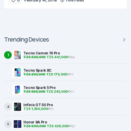
0
February 14, 2018
1 min read
Trending Devices
Tecno Camon 19 Pro
1
TZS 630,000
TZS 441,000
86
Tecno Spark 8C
2
TZS 250,000
TZS 175,000
77
Tecno Spark 5 Pro
3
TZS 350,000
TZS 245,000
77
Infinix GT 50 Pro
4
TZS 1,350,000
71
Honor 8A Pro
5
TZS 600,000
TZS 420,000
67