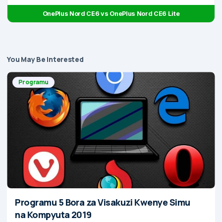
OnePlus Nord CE6 vs OnePlus Nord CE6 Lite
You May Be Interested
Programu
Programu 5 Bora za Visakuzi Kwenye Simu
na Kompyuta 2019