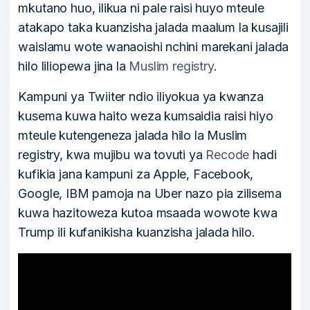
mkutano huo, ilikua ni pale raisi huyo mteule
atakapo taka kuanzisha jalada maalum la kusajili
waislamu wote wanaoishi nchini marekani jalada
hilo liliopewa jina la
Muslim registry
.
Kampuni ya Twiiter ndio iliyokua ya kwanza
kusema kuwa haito weza kumsaidia raisi hiyo
mteule kutengeneza jalada hilo la Muslim
registry, kwa mujibu wa tovuti ya
Recode
hadi
kufikia jana kampuni za Apple, Facebook,
Google, IBM pamoja na Uber nazo pia zilisema
kuwa hazitoweza kutoa msaada wowote kwa
Trump ili kufanikisha kuanzisha jalada hilo.