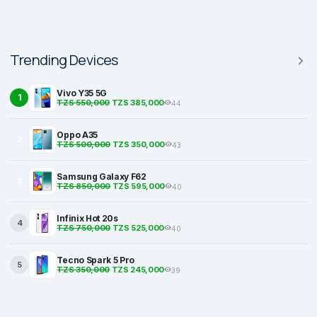
Trending Devices
Vivo Y35 5G
1
TZS 550,000
TZS 385,000
44
Oppo A35
2
TZS 500,000
TZS 350,000
43
Samsung Galaxy F62
3
TZS 850,000
TZS 595,000
40
Infinix Hot 20s
4
TZS 750,000
TZS 525,000
40
Tecno Spark 5 Pro
5
TZS 350,000
TZS 245,000
39