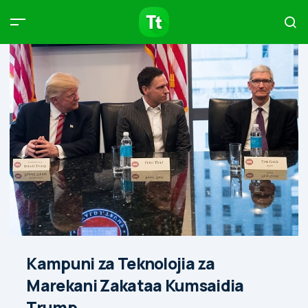
Products
Compare
Articles
Type to start searching…
Kampuni za Teknolojia za
Marekani Zakataa Kumsaidia
Trump