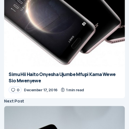
Simu Hii Haito Onyesha Ujumbe Mfupi Kama Wewe
Sio Mwenyewe
0
December 17, 2016
1 min read
Next Post