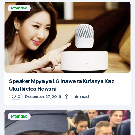
Mtandao
Speaker Mpya ya LG Inaweza Kufanya Kazi
Uku Ikielea Hewani
0
December 27, 2016
1 min read
Mtandao