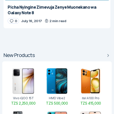
Picha Nyingine Zimevuja Zenye Muonekano wa
Galaxy Note 8
0
July 16, 2017
2 min read
New Products
Vivo iQOO 15T
HMD Vibe2
itel A100 Pro
TZS 2,250,000
TZS 500,000
TZS 415,000