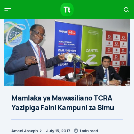
Products
Compare
Articles
Type to start searching…
Mamlaka ya Mawasiliano TCRA
Yazipiga Faini Kampuni za Simu
Amani Joseph
July 15, 2017
1 min read