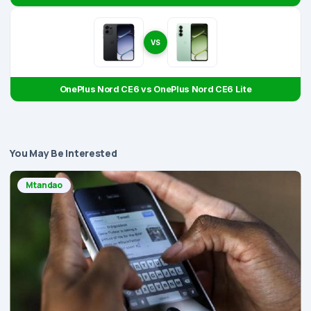
VS
OnePlus Nord CE6 vs OnePlus Nord CE6 Lite
You May Be Interested
Mtandao