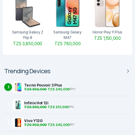
Samsung Galaxy Z
Samsung Galaxy
Honor Play 11 Plus
Flip 8
M47
TZS 1,150,000
TZS 3,850,000
TZS 780,000
Trending Devices
Tecno Pouvoir 3 Plus
1
TZS 350,000
TZS 245,000
17
Infinix Hot 12i
2
TZS 330,000
TZS 231,000
8
Vivo Y12G
3
TZS 350,000
TZS 245,000
7