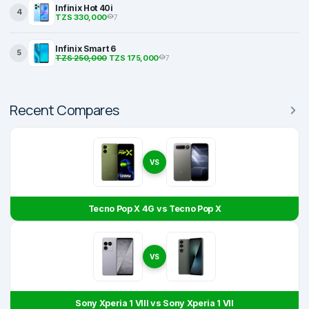
Infinix Hot 40i
4
TZS 330,000
7
Infinix Smart 6
5
TZS 250,000
TZS 175,000
7
Recent Compares
VS
Tecno Pop X 4G vs Tecno Pop X
VS
Sony Xperia 1 VIII vs Sony Xperia 1 VII