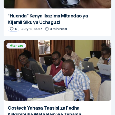
“Huenda” Kenya Ikazima Mitandao ya
Kijamii Siku ya Uchaguzi
0
July 18, 2017
3 min read
Mtandao
Costech Yahasa Taasisi za Fedha
Kukumbuka Wataalam wa Tehama