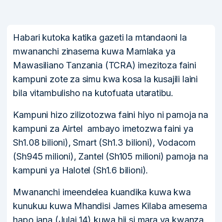
Habari kutoka katika gazeti la mtandaoni la
mwananchi zinasema kuwa Mamlaka ya
Mawasiliano Tanzania (TCRA) imezitoza faini
kampuni zote za simu kwa kosa la kusajili laini
bila vitambulisho na kutofuata utaratibu.
Kampuni hizo zilizotozwa faini hiyo ni pamoja na
kampuni za Airtel ambayo imetozwa faini ya
Sh1.08 bilioni), Smart (Sh1.3 bilioni), Vodacom
(Sh945 milioni), Zantel (Sh105 milioni) pamoja na
kampuni ya Halotel (Sh1.6 bilioni).
Mwananchi imeendelea kuandika kuwa kwa
kunukuu kuwa Mhandisi James Kilaba amesema
hapo jana (Julai 14) kuwa hii si mara ya kwanza