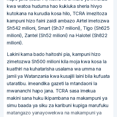
kwa watoa huduma hao kukiuka sheria hivyo
kutokana na kurudia kosa hilo, TCRA imezitoza
kampuni hizo faini zaidi ambazo Airtel imetozwa
Sh542 milioni, Smart (Sh37 milioni), Tigo (Sh625
milioni), Zantel (Sh52 milioni) na Halotel (Sh822
milioni).
Lakini kama bado haitoshi pia, kampuni hizo
zimetozwa Sh500 milioni kila moja kwa kosa la
kuathiri na kuhatarisha usalama wa umma na
jamii ya Watanzania kwa kusajili laini bila kufuata
utaratibu. imeandika gazeti la mtandaoni la
mwananchi hapo jana. TCRA sasa imekua
makini sana huku ikipambana na makampuni ya
simu baada ya siku za karibuni kupiga marufuku
matangazo yanayowekwa na makampuni ya