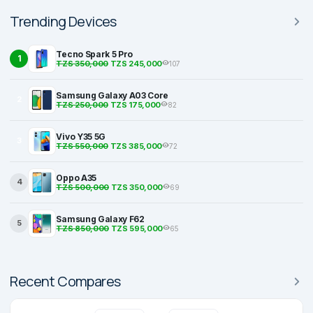
Trending Devices
Tecno Spark 5 Pro
1
TZS 350,000
TZS 245,000
107
Samsung Galaxy A03 Core
2
TZS 250,000
TZS 175,000
82
Vivo Y35 5G
3
TZS 550,000
TZS 385,000
72
Oppo A35
4
TZS 500,000
TZS 350,000
69
Samsung Galaxy F62
5
TZS 850,000
TZS 595,000
65
Recent Compares