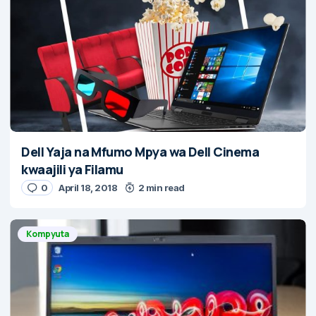
Dell Yaja na Mfumo Mpya wa Dell Cinema
kwaajili ya Filamu
0
April 18, 2018
2 min read
Kompyuta