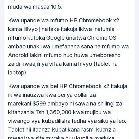
muda wa masaa 10.5.
Kwa upande wa mfumo HP Chromebook x2
kama lilivyo jina lake itakuja ikiwa inatumia
mfumo kutoka Google unaitwa Chrome OS
ambao unakuwa umefanana sana na mfumo wa
Android lakini mfumo huo huwa umeboresho
zaidi kwaajili ya vifaa kama hivyo (tablet na
laptop).
Kwa upande wa bei HP Chromebook x2 itakuja
ikiwa inauzwa kwa bei ya dollar za
marekani $599 ambayo ni sawa na shilingi za
kitanzania Tsh 1,360,000 kwa mujibu wa
viwango vya kubadilisha fedha vya siku ya leo.
Tablet hii itaanza kupatikana rasmi kuanzia
mwezi wa sita mwaka huu kupitia maduka