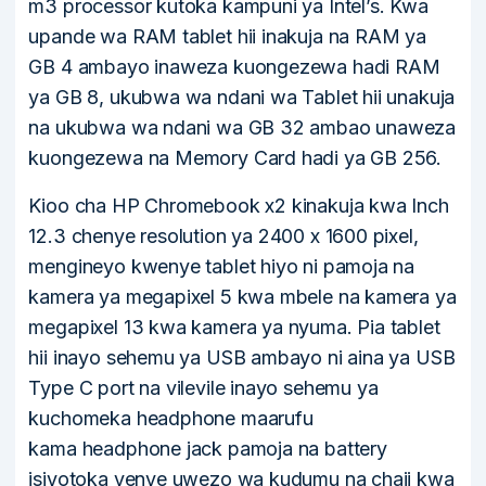
m3 processor kutoka kampuni ya Intel’s. Kwa
upande wa RAM tablet hii inakuja na RAM ya
GB 4 ambayo inaweza kuongezewa hadi RAM
ya GB 8, ukubwa wa ndani wa Tablet hii unakuja
na ukubwa wa ndani wa GB 32 ambao unaweza
kuongezewa na Memory Card hadi ya GB 256.
Kioo cha HP Chromebook x2 kinakuja kwa Inch
12.3 chenye resolution ya 2400 x 1600 pixel,
mengineyo kwenye tablet hiyo ni pamoja na
kamera ya megapixel 5 kwa mbele na kamera ya
megapixel 13 kwa kamera ya nyuma. Pia tablet
hii inayo sehemu ya USB ambayo ni aina ya USB
Type C port na vilevile inayo sehemu ya
kuchomeka headphone maarufu
kama headphone jack pamoja na battery
isiyotoka yenye uwezo wa kudumu na chaji kwa