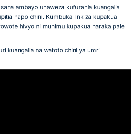
i sana ambayo unaweza kufurahia kuangalia
upitia hapo chini. Kumbuka link za kupakua
owote hivyo ni muhimu kupakua haraka pale
uri kuangalia na watoto chini ya umri