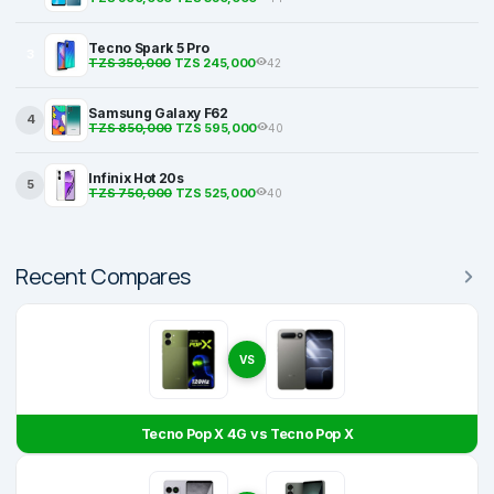
Tecno Spark 5 Pro
3
TZS 350,000
TZS 245,000
42
Samsung Galaxy F62
4
TZS 850,000
TZS 595,000
40
Infinix Hot 20s
5
TZS 750,000
TZS 525,000
40
Recent Compares
VS
Tecno Pop X 4G vs Tecno Pop X