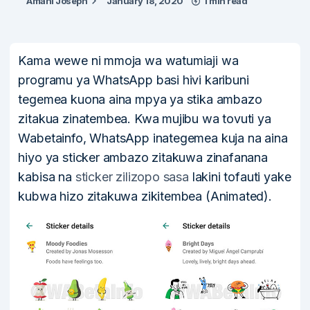
Amani Joseph
January 18, 2020
1 min read
Kama wewe ni mmoja wa watumiaji wa
programu ya WhatsApp basi hivi karibuni
tegemea kuona aina mpya ya stika ambazo
zitakua zinatembea. Kwa mujibu wa tovuti ya
Wabetainfo, WhatsApp inategemea kuja na aina
hiyo ya sticker ambazo zitakuwa zinafanana
kabisa na
sticker zilizopo sasa
lakini tofauti yake
kubwa hizo zitakuwa zikitembea (Animated).