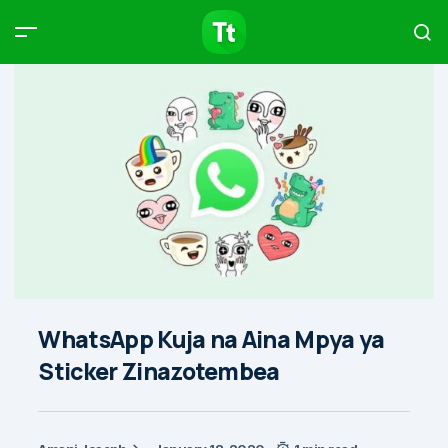
Products
Compare
Articles
Type to start searching…
WhatsApp Kuja na Aina Mpya ya
Sticker Zinazotembea