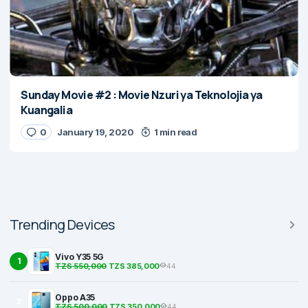
Sunday Movie #2 : Movie Nzuri ya Teknolojia ya
Kuangalia
0
January 19, 2020
1 min read
Trending Devices
Vivo Y35 5G
1
TZS 550,000
TZS 385,000
44
Oppo A35
2
TZS 500,000
TZS 350,000
44