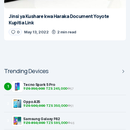
Jinsi ya Kushare kwa Haraka Document Yoyote
Kupitia Link
0
May 13, 2022
2 min read
Trending Devices
Tecno Spark 5 Pro
1
TZS 350,000
TZS 245,000
57
Oppo A35
2
TZS 500,000
TZS 350,000
51
Samsung Galaxy F62
3
TZS 850,000
TZS 595,000
46