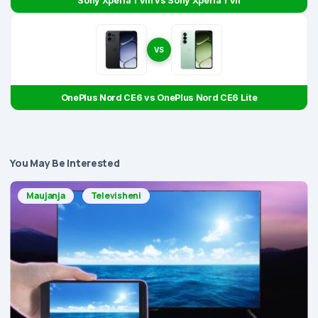
Sony Xperia 1 VIII vs Sony Xperia 1 VII
VS
OnePlus Nord CE6 vs OnePlus Nord CE6 Lite
You May Be Interested
Maujanja
Televisheni