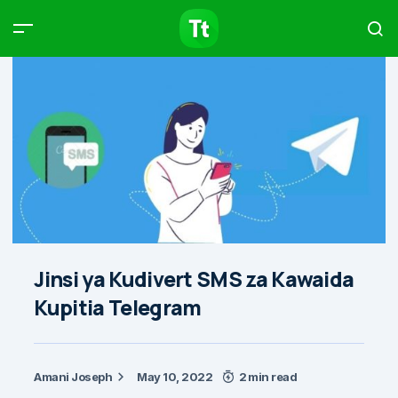
Products
Compare
Articles
Type to start searching…
Jinsi ya Kudivert SMS za Kawaida
Kupitia Telegram
Amani Joseph
May 10, 2022
2 min read