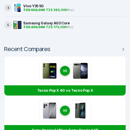
Vivo Y35 5G
4
TZS 550,000
TZS 385,000
46
Samsung Galaxy A03 Core
5
TZS 250,000
TZS 175,000
42
Recent Compares
VS
Tecno Pop X 4G vs Tecno Pop X
VS